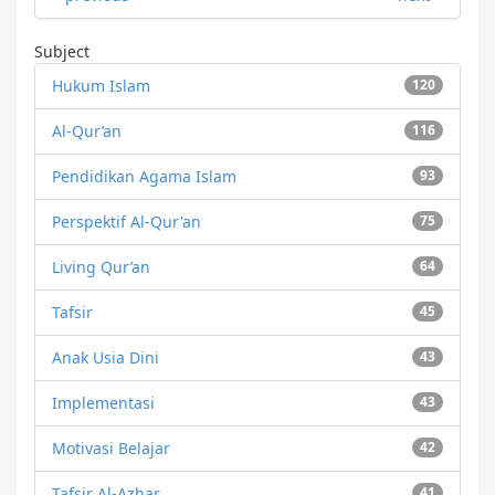
Subject
Hukum Islam
120
Al-Qur’an
116
Pendidikan Agama Islam
93
Perspektif Al-Qur'an
75
Living Qur’an
64
Tafsir
45
Anak Usia Dini
43
Implementasi
43
Motivasi Belajar
42
Tafsir Al-Azhar
41