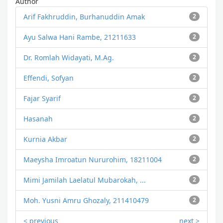
Author
Arif Fakhruddin, Burhanuddin Amak
2
Ayu Salwa Hani Rambe, 21211633
2
Dr. Romlah Widayati, M.Ag.
2
Effendi, Sofyan
2
Fajar Syarif
2
Hasanah
2
Kurnia Akbar
2
Maeysha Imroatun Nururohim, 18211004
2
Mimi Jamilah Laelatul Mubarokah, ...
2
Moh. Yusni Amru Ghozaly, 211410479
2
< previous
next >