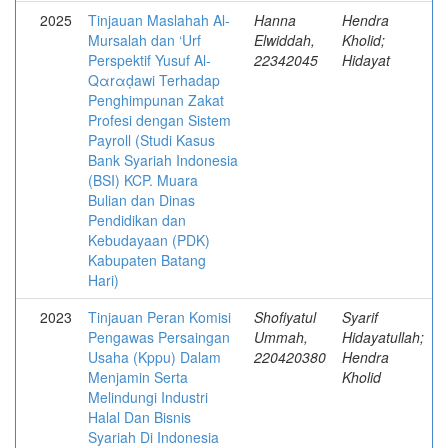
2025
Tinjauan Maslahah Al-
Hanna
Hendra
Mursalah dan ‘Urf
Elwiddah,
Kholid;
Perspektif Yusuf Αl-
22342045
Hidayat
Qαrαḍawi Terhadap
Penghimpunan Zakat
Profesi dengan Sistem
Payroll (Studi Kasus
Bank Syariah Indonesia
(BSI) KCP. Muara
Bulian dan Dinas
Pendidikan dan
Kebudayaan (PDK)
Kabupaten Batang
Hari)
2023
Tinjauan Peran Komisi
Shofiyatul
Syarif
Pengawas Persaingan
Ummah,
Hidayatullah;
Usaha (Kppu) Dalam
220420380
Hendra
Menjamin Serta
Kholid
Melindungi Industri
Halal Dan Bisnis
Syariah Di Indonesia