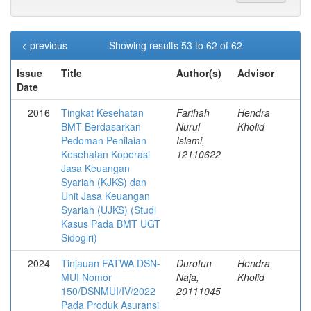
< previous
Showing results 53 to 62 of 62
Issue
Title
Author(s)
Advisor
Date
2016
Tingkat Kesehatan
Farihah
Hendra
BMT Berdasarkan
Nurul
Kholid
Pedoman Penilaian
Islami,
Kesehatan Koperasi
12110622
Jasa Keuangan
Syariah (KJKS) dan
Unit Jasa Keuangan
Syariah (UJKS) (Studi
Kasus Pada BMT UGT
Sidogiri)
2024
Tinjauan FATWA DSN-
Durotun
Hendra
MUI Nomor
Naja,
Kholid
150/DSNMUI/IV/2022
20111045
Pada Produk Asuransi