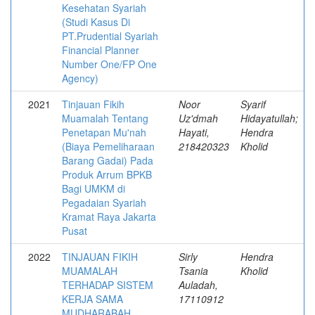
Kesehatan Syariah
(Studi Kasus Di
PT.Prudential Syariah
Financial Planner
Number One/FP One
Agency)
2021
Tinjauan Fikih
Noor
Syarif
Muamalah Tentang
Uz'dmah
Hidayatullah;
Penetapan Mu'nah
Hayati,
Hendra
(Biaya Pemeliharaan
218420323
Kholid
Barang Gadai) Pada
Produk Arrum BPKB
Bagi UMKM di
Pegadaian Syariah
Kramat Raya Jakarta
Pusat
2022
TINJAUAN FIKIH
Sirly
Hendra
MUAMALAH
Tsania
Kholid
TERHADAP SISTEM
Auladah,
KERJA SAMA
17110912
MUDHARABAH