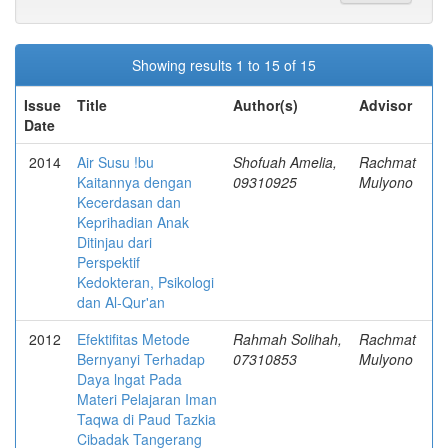
Showing results 1 to 15 of 15
Issue
Title
Author(s)
Advisor
Date
2014
Air Susu !bu
Shofuah Amelia,
Rachmat
Kaitannya dengan
09310925
Mulyono
Kecerdasan dan
Keprihadian Anak
Ditinjau dari
Perspektif
Kedokteran, Psikologi
dan Al-Qur'an
2012
Efektifitas Metode
Rahmah Solihah,
Rachmat
Bernyanyi Terhadap
07310853
Mulyono
Daya lngat Pada
Materi Pelajaran Iman
Taqwa di Paud Tazkia
Cibadak Tangerang