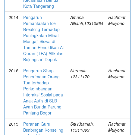
Kecamatan Benda,
Kota Tangerang
2014
Pengaruh
Amrina
Rachmat
Pemanfaatan Ice
Alfianti,10310964
Mulyono
Breaking Terhadap
Peningkatan Minat
Mengaji Siswa di
Taman Pendidikan Al-
Quran (TPA) Al­Ikhlas
Bojongsari Depok
2016
Pengaruh Sikap
Nurmala,
Rachmat
Penerimaan Orang
12311170
Mulyono
Tua terhadap
Perkembangan
Interaksi Sosial pada
Anak Autis di SLB
Ayah Bunda Parung
Panjang Bogor
2015
Peranan Guru
Siti Khairiah,
Rachmat
Bimbingan Konseling
11311099
Mulyono