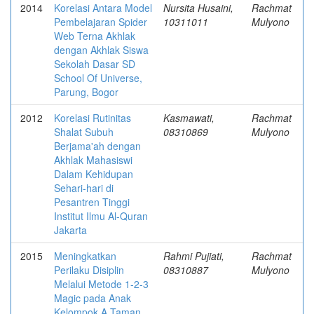
2014
Korelasi Antara Model
Nursita Husaini,
Rachmat
Pembelajaran Spider
10311011
Mulyono
Web Terna Akhlak
dengan Akhlak Siswa
Sekolah Dasar SD
School Of Universe,
Parung, Bogor
2012
Korelasi Rutinitas
Kasmawati,
Rachmat
Shalat Subuh
08310869
Mulyono
Berjama'ah dengan
Akhlak Mahasiswi
Dalam Kehidupan
Sehari-hari di
Pesantren Tinggi
Institut Ilmu Al-Quran
Jakarta
2015
Meningkatkan
Rahmi Pujiati,
Rachmat
Perilaku Disiplin
08310887
Mulyono
Melalui Metode 1-2-3
Magic pada Anak
Kelompok A Taman