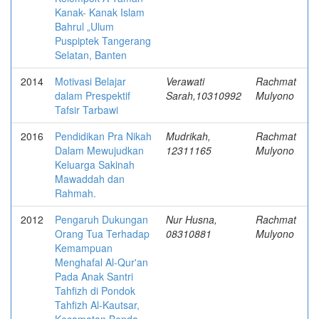
Kanak- Kanak Islam
Bahrul „Ulum
Puspiptek Tangerang
Selatan, Banten
2014
Motivasi Belajar
Verawati
Rachmat
dalam Prespektif
Sarah,10310992
Mulyono
Tafsir Tarbawi
2016
Pendidikan Pra Nikah
Mudrikah,
Rachmat
Dalam Mewujudkan
12311165
Mulyono
Keluarga Sakinah
Mawaddah dan
Rahmah.
2012
Pengaruh Dukungan
Nur Husna,
Rachmat
Orang Tua Terhadap
08310881
Mulyono
Kemampuan
Menghafal Al-Qur'an
Pada Anak Santri
Tahfizh di Pondok
Tahfizh Al-Kautsar,