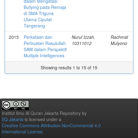
dalam Mengatasi
Bullying pada Remaja
di SMA Triguna
Utama Ciputat
Tangerang
2015
Perkataan dan
Nurul Izzah,
Rachmat
Perbuatan Rasulullah
10311012
Mulyono
SAW dalam Perspektif
Multiple Intelligences
Showing results 1 to 15 of 15
Institut Ilmu Al Quran Jakarta Repository
by
IIQ Jakarta
is licensed under a
Creative Commons Attribution-NonCommercial 4.0
International License
.