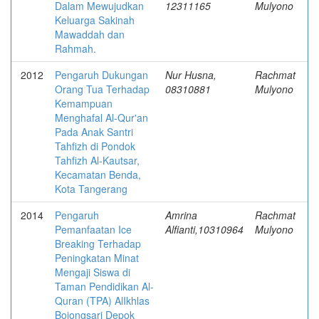
Dalam Mewujudkan
12311165
Mulyono
Keluarga Sakinah
Mawaddah dan
Rahmah.
2012
Pengaruh Dukungan
Nur Husna,
Rachmat
Orang Tua Terhadap
08310881
Mulyono
Kemampuan
Menghafal Al-Qur'an
Pada Anak Santri
Tahfizh di Pondok
Tahfizh Al-Kautsar,
Kecamatan Benda,
Kota Tangerang
2014
Pengaruh
Amrina
Rachmat
Pemanfaatan Ice
Alfianti,10310964
Mulyono
Breaking Terhadap
Peningkatan Minat
Mengaji Siswa di
Taman Pendidikan Al-
Quran (TPA) Al­Ikhlas
Bojongsari Depok