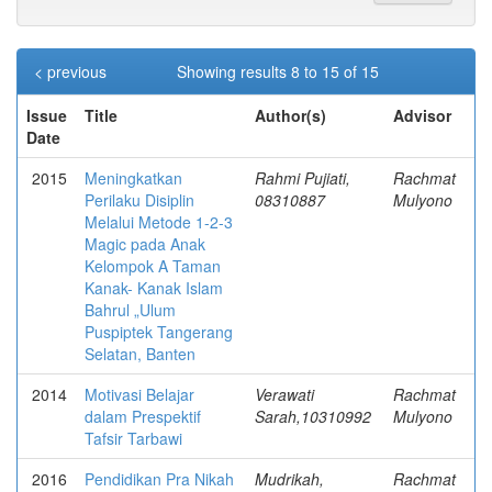
< previous
Showing results 8 to 15 of 15
Issue
Title
Author(s)
Advisor
Date
2015
Meningkatkan
Rahmi Pujiati,
Rachmat
Perilaku Disiplin
08310887
Mulyono
Melalui Metode 1-2-3
Magic pada Anak
Kelompok A Taman
Kanak- Kanak Islam
Bahrul „Ulum
Puspiptek Tangerang
Selatan, Banten
2014
Motivasi Belajar
Verawati
Rachmat
dalam Prespektif
Sarah,10310992
Mulyono
Tafsir Tarbawi
2016
Pendidikan Pra Nikah
Mudrikah,
Rachmat