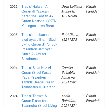
2022
Tradisi Hafalan Al-
Dewi Lutfiatul
Rifdah
Quran di Yayasan
Muniroh,
Farnidah
Karantina Tahfizh Al-
18210946
Quran Nasional (YKTN)
Kuningan Jawa Barat
2023
Tradisi pembacaan
Putri Diana,
Rifdah
ayat-ayat pilihan (Studi
19211272
Farnidah
Living Quran di Pondok
Pesantren Jamiyyatul
Qurra Al-Asy ari
Sukabumi)
2024
Tradisi Salat Hifz Al-
Camilia
Rifdah
Quran (Studi Kasus
Salsabila
Farnidah
Pada Pesantren
Almarwa,
Tahfidz Daarul Quran
20211381
Takhassus II Cikarang)
2024
Tradisi Tahfizh Al-
Ashfa
Rifdah
Quran Disabilitas
Rufaidah,
Farnidah
Tuannetra (Studi Living
20211371