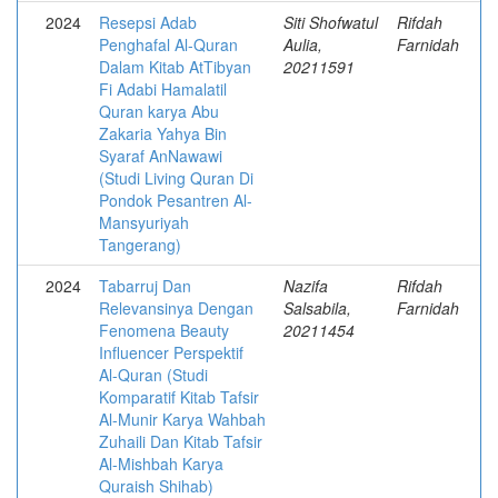
2024
Resepsi Adab
Siti Shofwatul
Rifdah
Penghafal Al-Quran
Aulia,
Farnidah
Dalam Kitab AtTibyan
20211591
Fi Adabi Hamalatil
Quran karya Abu
Zakaria Yahya Bin
Syaraf AnNawawi
(Studi Living Quran Di
Pondok Pesantren Al-
Mansyuriyah
Tangerang)
2024
Tabarruj Dan
Nazifa
Rifdah
Relevansinya Dengan
Salsabila,
Farnidah
Fenomena Beauty
20211454
Influencer Perspektif
Al-Quran (Studi
Komparatif Kitab Tafsir
Al-Munir Karya Wahbah
Zuhaili Dan Kitab Tafsir
Al-Mishbah Karya
Quraish Shihab)