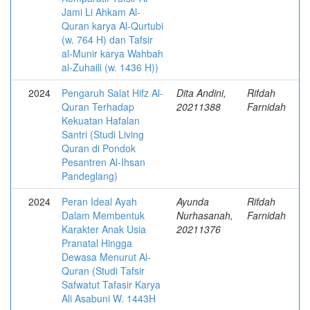
Jami Li Ahkam Al-
Quran karya Al-Qurtubi
(w. 764 H) dan Tafsir
al-Munir karya Wahbah
al-Zuhaili (w. 1436 H))
2024
Pengaruh Salat Hifz Al-
Dita Andini,
Rifdah
Quran Terhadap
20211388
Farnidah
Kekuatan Hafalan
Santri (Studi Living
Quran di Pondok
Pesantren Al-Ihsan
Pandeglang)
2024
Peran Ideal Ayah
Ayunda
Rifdah
Dalam Membentuk
Nurhasanah,
Farnidah
Karakter Anak Usia
20211376
Pranatal Hingga
Dewasa Menurut Al-
Quran (Studi Tafsir
Safwatut Tafasir Karya
Ali Asabuni W. 1443H