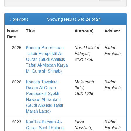
< previous
Showing results 5 to 24 of 24
Issue
Title
Author(s)
Advisor
Date
2025
Konsep Penerimaan
Nurul Lailatul
Rifdah
Takdir Perspektif Al-
Hidayati,
Farnidah
Quran (Studi Analisis
21211750
Tafsir Al-Misbah Karya
M. Quraish Shihab)
2022
Konsep Tawakkal
Ma’sumah
Rifdah
Dalam Al-Quran
Ibrizi,
Farnidah
Persepektif Syekh
18211006
Nawawi Al-Bantani
(Studi Analisis Tafsir
Marah Labid)
2023
Kualitas Bacaan Al-
Firza
Rifdah
Quran Santri Kalong
Nasriyah,
Farnidah