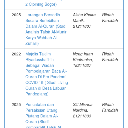
2 Cipining Bogor)
2025
Larangan Bersedih
Aisha Khaira
Rifdah
Secara Berlebihan
Manik,
Farnidah
Dalam Al-Quran (Studi
21211607
Analisis Tafsir Al-Munir
Karya Wahbah Al-
Zuhaili)
2022
Majelis Taklim
Neng Intan
Rifdah
Riyadusshalihin
Khoirunisa,
Farnidah
Sebagai Wadah
18211027
Pembelajaran Baca Al-
Quran Di Era Pandemi
COVID 19 ( Studi Living
Quran di Desa Labuan
Pandeglang)
2025
Pencatatan dan
Siti Misrina
Rifdah
Persaksian Utang
Nurdina,
Farnidah
Piutang Dalam Al-
21211803
Quran (Studi
Komparatif Tafsir Al-