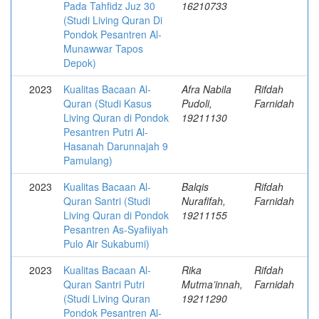
Pada Tahfidz Juz 30
16210733
(Studi Living Quran Di
Pondok Pesantren Al-
Munawwar Tapos
Depok)
2023
Kualitas Bacaan Al-
Afra Nabila
Rifdah
Quran (Studi Kasus
Pudoli,
Farnidah
Living Quran di Pondok
19211130
Pesantren Putri Al-
Hasanah Darunnajah 9
Pamulang)
2023
Kualitas Bacaan Al-
Balqis
Rifdah
Quran Santri (Studi
Nurafifah,
Farnidah
Living Quran di Pondok
19211155
Pesantren As-Syafiiyah
Pulo Air Sukabumi)
2023
Kualitas Bacaan Al-
Rika
Rifdah
Quran Santri Putri
Mutma’innah,
Farnidah
(Studi Living Quran
19211290
Pondok Pesantren Al-