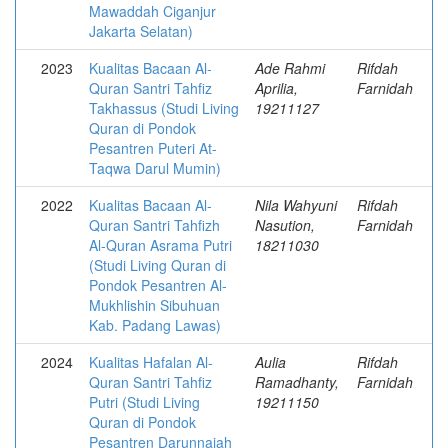
Mawaddah Ciganjur
Jakarta Selatan)
2023
Kualitas Bacaan Al-
Ade Rahmi
Rifdah
Quran Santri Tahfiz
Aprilia,
Farnidah
Takhassus (Studi Living
19211127
Quran di Pondok
Pesantren Puteri At-
Taqwa Darul Mumin)
2022
Kualitas Bacaan Al-
Nila Wahyuni
Rifdah
Quran Santri Tahfizh
Nasution,
Farnidah
Al-Quran Asrama Putri
18211030
(Studi Living Quran di
Pondok Pesantren Al-
Mukhlishin Sibuhuan
Kab. Padang Lawas)
2024
Kualitas Hafalan Al-
Aulia
Rifdah
Quran Santri Tahfiz
Ramadhanty,
Farnidah
Putri (Studi Living
19211150
Quran di Pondok
Pesantren Darunnajah