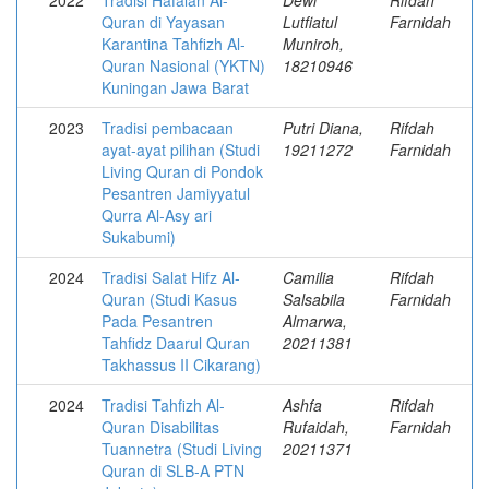
2022
Tradisi Hafalan Al-
Dewi
Rifdah
Quran di Yayasan
Lutfiatul
Farnidah
Karantina Tahfizh Al-
Muniroh,
Quran Nasional (YKTN)
18210946
Kuningan Jawa Barat
2023
Tradisi pembacaan
Putri Diana,
Rifdah
ayat-ayat pilihan (Studi
19211272
Farnidah
Living Quran di Pondok
Pesantren Jamiyyatul
Qurra Al-Asy ari
Sukabumi)
2024
Tradisi Salat Hifz Al-
Camilia
Rifdah
Quran (Studi Kasus
Salsabila
Farnidah
Pada Pesantren
Almarwa,
Tahfidz Daarul Quran
20211381
Takhassus II Cikarang)
2024
Tradisi Tahfizh Al-
Ashfa
Rifdah
Quran Disabilitas
Rufaidah,
Farnidah
Tuannetra (Studi Living
20211371
Quran di SLB-A PTN