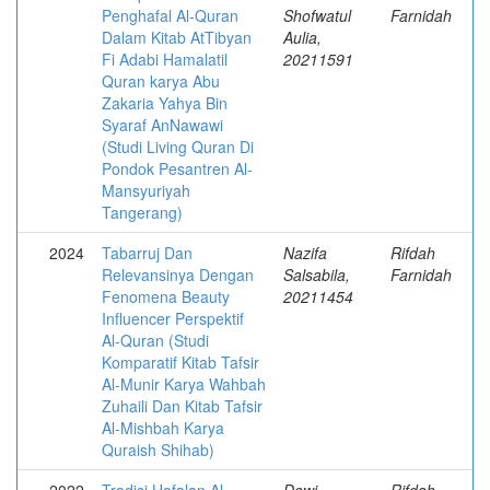
Penghafal Al-Quran
Shofwatul
Farnidah
Dalam Kitab AtTibyan
Aulia,
Fi Adabi Hamalatil
20211591
Quran karya Abu
Zakaria Yahya Bin
Syaraf AnNawawi
(Studi Living Quran Di
Pondok Pesantren Al-
Mansyuriyah
Tangerang)
2024
Tabarruj Dan
Nazifa
Rifdah
Relevansinya Dengan
Salsabila,
Farnidah
Fenomena Beauty
20211454
Influencer Perspektif
Al-Quran (Studi
Komparatif Kitab Tafsir
Al-Munir Karya Wahbah
Zuhaili Dan Kitab Tafsir
Al-Mishbah Karya
Quraish Shihab)