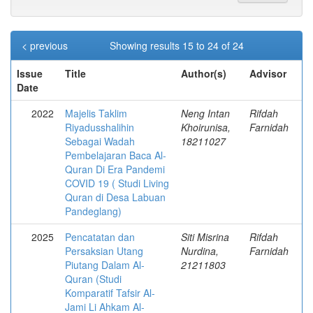
< previous
Showing results 15 to 24 of 24
Issue
Title
Author(s)
Advisor
Date
2022
Majelis Taklim
Neng Intan
Rifdah
Riyadusshalihin
Khoirunisa,
Farnidah
Sebagai Wadah
18211027
Pembelajaran Baca Al-
Quran Di Era Pandemi
COVID 19 ( Studi Living
Quran di Desa Labuan
Pandeglang)
2025
Pencatatan dan
Siti Misrina
Rifdah
Persaksian Utang
Nurdina,
Farnidah
Piutang Dalam Al-
21211803
Quran (Studi
Komparatif Tafsir Al-
Jami Li Ahkam Al-