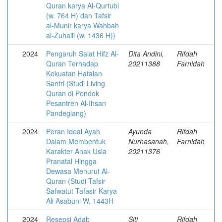
Quran karya Al-Qurtubi
(w. 764 H) dan Tafsir
al-Munir karya Wahbah
al-Zuhaili (w. 1436 H))
2024
Pengaruh Salat Hifz Al-
Dita Andini,
Rifdah
Quran Terhadap
20211388
Farnidah
Kekuatan Hafalan
Santri (Studi Living
Quran di Pondok
Pesantren Al-Ihsan
Pandeglang)
2024
Peran Ideal Ayah
Ayunda
Rifdah
Dalam Membentuk
Nurhasanah,
Farnidah
Karakter Anak Usia
20211376
Pranatal Hingga
Dewasa Menurut Al-
Quran (Studi Tafsir
Safwatut Tafasir Karya
Ali Asabuni W. 1443H
2024
Resepsi Adab
Siti
Rifdah