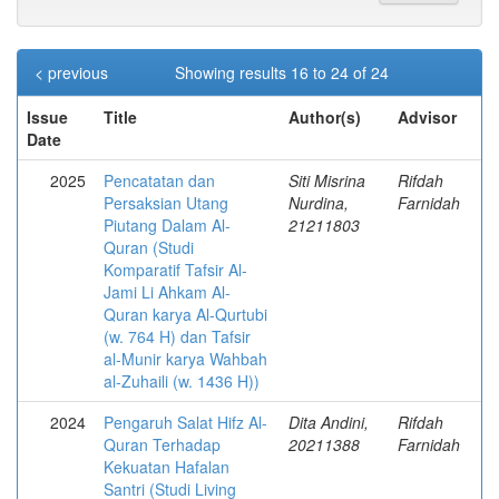
< previous
Showing results 16 to 24 of 24
Issue
Title
Author(s)
Advisor
Date
2025
Pencatatan dan
Siti Misrina
Rifdah
Persaksian Utang
Nurdina,
Farnidah
Piutang Dalam Al-
21211803
Quran (Studi
Komparatif Tafsir Al-
Jami Li Ahkam Al-
Quran karya Al-Qurtubi
(w. 764 H) dan Tafsir
al-Munir karya Wahbah
al-Zuhaili (w. 1436 H))
2024
Pengaruh Salat Hifz Al-
Dita Andini,
Rifdah
Quran Terhadap
20211388
Farnidah
Kekuatan Hafalan
Santri (Studi Living