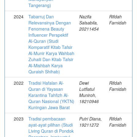
Tangerang)
2024
Tabarruj Dan
Nazifa
Rifdah
Relevansinya Dengan
Salsabila,
Farnidah
Fenomena Beauty
20211454
Influencer Perspektif
Al-Quran (Studi
Komparatif Kitab Tafsir
Al-Munir Karya Wahbah
Zuhaili Dan Kitab Tafsir
Al-Mishbah Karya
Quraish Shihab)
2022
Tradisi Hafalan Al-
Dewi
Rifdah
Quran di Yayasan
Lutfiatul
Farnidah
Karantina Tahfizh Al-
Muniroh,
Quran Nasional (YKTN)
18210946
Kuningan Jawa Barat
2023
Tradisi pembacaan
Putri Diana,
Rifdah
ayat-ayat pilihan (Studi
19211272
Farnidah
Living Quran di Pondok