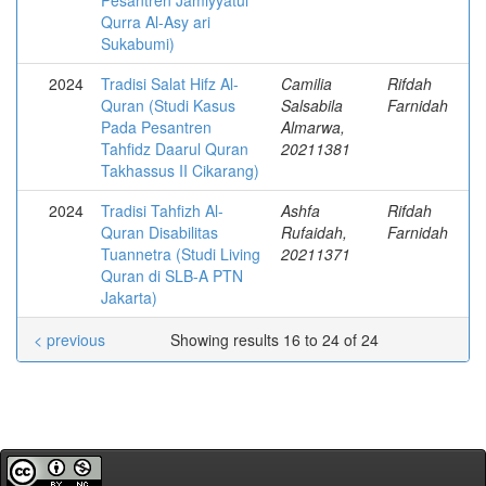
Pesantren Jamiyyatul
Qurra Al-Asy ari
Sukabumi)
2024
Tradisi Salat Hifz Al-
Camilia
Rifdah
Quran (Studi Kasus
Salsabila
Farnidah
Pada Pesantren
Almarwa,
Tahfidz Daarul Quran
20211381
Takhassus II Cikarang)
2024
Tradisi Tahfizh Al-
Ashfa
Rifdah
Quran Disabilitas
Rufaidah,
Farnidah
Tuannetra (Studi Living
20211371
Quran di SLB-A PTN
Jakarta)
< previous
Showing results 16 to 24 of 24