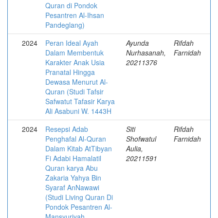
Quran di Pondok
Pesantren Al-Ihsan
Pandeglang)
2024
Peran Ideal Ayah
Ayunda
Rifdah
Dalam Membentuk
Nurhasanah,
Farnidah
Karakter Anak Usia
20211376
Pranatal Hingga
Dewasa Menurut Al-
Quran (Studi Tafsir
Safwatut Tafasir Karya
Ali Asabuni W. 1443H
2024
Resepsi Adab
Siti
Rifdah
Penghafal Al-Quran
Shofwatul
Farnidah
Dalam Kitab AtTibyan
Aulia,
Fi Adabi Hamalatil
20211591
Quran karya Abu
Zakaria Yahya Bin
Syaraf AnNawawi
(Studi Living Quran Di
Pondok Pesantren Al-
Mansyuriyah