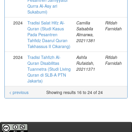
Pesantren Jamiyyatul
Qurra Al-Asy ari
Sukabumi)
2024
Tradisi Salat Hifz Al-
Camilia
Rifdah
Quran (Studi Kasus
Salsabila
Farnidah
Pada Pesantren
Almarwa,
Tahfidz Daarul Quran
20211381
Takhassus II Cikarang)
2024
Tradisi Tahfizh Al-
Ashfa
Rifdah
Quran Disabilitas
Rufaidah,
Farnidah
Tuannetra (Studi Living
20211371
Quran di SLB-A PTN
Jakarta)
< previous
Showing results 16 to 24 of 24