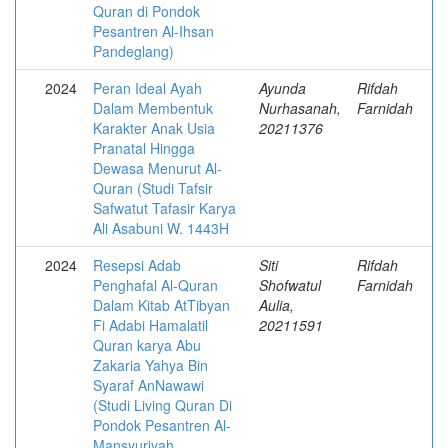
Quran di Pondok
Pesantren Al-Ihsan
Pandeglang)
2024
Peran Ideal Ayah
Ayunda
Rifdah
Dalam Membentuk
Nurhasanah,
Farnidah
Karakter Anak Usia
20211376
Pranatal Hingga
Dewasa Menurut Al-
Quran (Studi Tafsir
Safwatut Tafasir Karya
Ali Asabuni W. 1443H
2024
Resepsi Adab
Siti
Rifdah
Penghafal Al-Quran
Shofwatul
Farnidah
Dalam Kitab AtTibyan
Aulia,
Fi Adabi Hamalatil
20211591
Quran karya Abu
Zakaria Yahya Bin
Syaraf AnNawawi
(Studi Living Quran Di
Pondok Pesantren Al-
Mansyuriyah