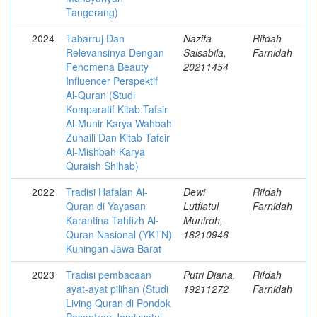
Tangerang)
2024
Tabarruj Dan
Nazifa
Rifdah
Relevansinya Dengan
Salsabila,
Farnidah
Fenomena Beauty
20211454
Influencer Perspektif
Al-Quran (Studi
Komparatif Kitab Tafsir
Al-Munir Karya Wahbah
Zuhaili Dan Kitab Tafsir
Al-Mishbah Karya
Quraish Shihab)
2022
Tradisi Hafalan Al-
Dewi
Rifdah
Quran di Yayasan
Lutfiatul
Farnidah
Karantina Tahfizh Al-
Muniroh,
Quran Nasional (YKTN)
18210946
Kuningan Jawa Barat
2023
Tradisi pembacaan
Putri Diana,
Rifdah
ayat-ayat pilihan (Studi
19211272
Farnidah
Living Quran di Pondok