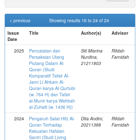
< previous
Showing results 16 to 24 of 24
Issue
Title
Author(s)
Advisor
Date
2025
Pencatatan dan
Siti Misrina
Rifdah
Persaksian Utang
Nurdina,
Farnidah
Piutang Dalam Al-
21211803
Quran (Studi
Komparatif Tafsir Al-
Jami Li Ahkam Al-
Quran karya Al-Qurtubi
(w. 764 H) dan Tafsir
al-Munir karya Wahbah
al-Zuhaili (w. 1436 H))
2024
Pengaruh Salat Hifz Al-
Dita Andini,
Rifdah
Quran Terhadap
20211388
Farnidah
Kekuatan Hafalan
Santri (Studi Living