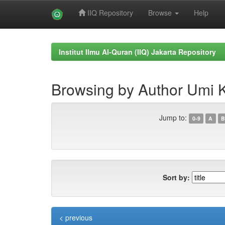
IIQ Repository
Browse
Help
Skip
navigation
Institut Ilmu Al-Quran (IIQ) Jakarta Repository
Browsing by Author Umi 
Jump to:
0-9
A
B
Sort by:
< previous