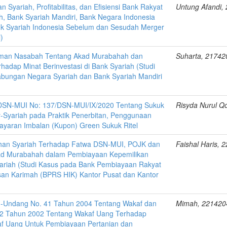
 Syariah, Profitabilitas, dan Efisiensi Bank Rakyat
Untung Afandi,
h, Bank Syariah Mandiri, Bank Negara Indonesia
nk Syariah Indonesia Sebelum dan Sesudah Merger
)
man Nasabah Tentang Akad Murabahah dan
Suharta, 2174
adap Minat Berinvestasi di Bank Syariah (Studi
abungan Negara Syariah dan Bank Syariah Mandiri
DSN-MUI No: 137/DSN-MUI/IX/2020 Tentang Sukuk
Risyda Nurul Q
-Syariah pada Praktik Penerbitan, Penggunaan
yaran Imbalan (Kupon) Green Sukuk Ritel
han Syariah Terhadap Fatwa DSN-MUI, POJK dan
Faishal Haris,
d Murabahah dalam Pembiayaan Kepemilikan
ariah (Studi Kasus pada Bank Pembiayaan Rakyat
nsan Karimah (BPRS HIK) Kantor Pusat dan Kantor
-Undang No. 41 Tahun 2004 Tentang Wakaf dan
Mimah, 221420
02 Tahun 2002 Tentang Wakaf Uang Terhadap
f Uang Untuk Pembiayaan Pertanian dan