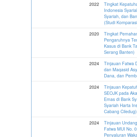
2022
Tingkat Kepatuhan
Indonesia Syaria
Syariah, dan Ba
(Studi Komparasi
2020
Tingkat Pemaha
Pengaruhnya Terh
Kasus di Bank T
Serang Banten)
2024
Tinjauan Fatwa 
dan Maqasid Asy
Dana, dan Pemba
2024
Tinjauan Kepatu
SEOJK pada Aka
Emas di Bank Sy
Syariah Harta I
Cabang Ciledug)
2024
Tinjauan Undang
Fatwa MUI No. 
Penyaluran Waka