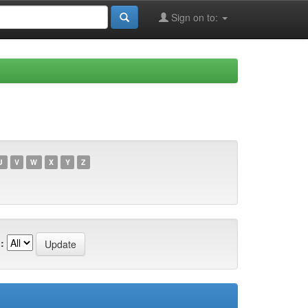
Sign on to:
U
V
W
X
Y
Z
: