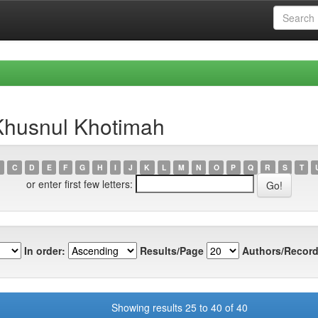
Khusnul Khotimah
C
D
E
F
G
H
I
J
K
L
M
N
O
P
Q
R
S
T
or enter first few letters:
In order:
Results/Page
Authors/Record
Showing results 25 to 40 of 40