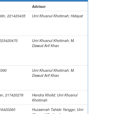
Advisor
idin, 221420435
Umi Khusnul Khotimah; Hidayat
 223420470
Umi Khusnul Khotimah; M.
Dawud Arif Khan
0390
Umi Khusnul Khotimah; M.
Dawud Arif Khan
an, 217420276
Hendra Kholid; Umi Khusnul
Khotimah
216420260
Huzaemah Tahido Yanggo; Umi