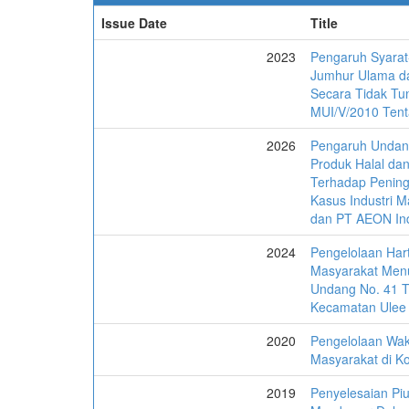
Issue Date
Title
2023
Pengaruh Syarat
Jumhur Ulama da
Secara Tidak Tu
MUI/V/2010 Tent
2026
Pengaruh Undan
Produk Halal da
Terhadap Pening
Kasus Industri 
dan PT AEON In
2024
Pengelolaan Ha
Masyarakat Men
Undang No. 41 Ta
Kecamatan Ulee
2020
Pengelolaan Wak
Masyarakat di K
2019
Penyelesaian P