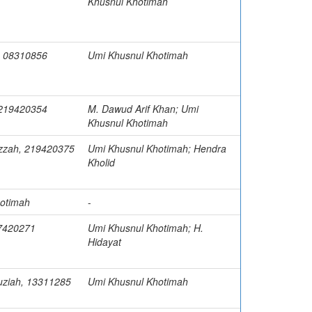
Khusnul Khotimah
, 08310856
Umi Khusnul Khotimah
 219420354
M. Dawud Arif Khan; Umi
Khusnul Khotimah
Izzah, 219420375
Umi Khusnul Khotimah; Hendra
Kholid
otimah
-
17420271
Umi Khusnul Khotimah; H.
Hidayat
auziah, 13311285
Umi Khusnul Khotimah