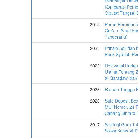
Membayar Dalam 
Komparasi Pemb
Ciputat Tangsel 
2015
Peran Perempuan
Qur’an (Studi Kas
Tangerang)
2023
Prinsip Adil dan
Bank Syariah Pe
2023
Relevansi Undan
Ulama Tentang Z
al-Qaraḍāwi dan 
2023
Rumah Tangga B
2020
Safe Deposit Bo
MUI Nomor. 24 Ta
Cabang Bintaro 
2017
Strategi Guru T
Siswa Kelas VI 