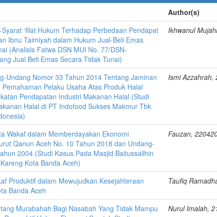
Author(s)
-Syarat ‘Illat Hukum Terhadap Perbedaan Pendapat
Ikhwanul Mujah
n Ibnu Taimiyah dalam Hukum Jual-Beli Emas
nai (Analisis Fatwa DSN MUI No. 77/DSN-
ang Jual Beli Emas Secara Tidak Tunai)
g-Undang Nomor 33 Tahun 2014 Tentang Jaminan
Ismi Azzahrah,
n Pemahaman Pelaku Usaha Atas Produk Halal
katan Pendapatan Industri Makanan Halal (Studi
Makanan Halal di PT Indofood Sukses Makmur Tbk
donesia)
rta Wakaf dalam Memberdayakan Ekonomi
Fauzan, 22042
urut Qanun Aceh No. 10 Tahun 2018 dan Undang-
hun 2004 (Studi Kasus Pada Masjid Baitussalihin
 Kareng Kota Banda Aceh)
af Produktif dalam Mewujudkan Kesejahteraan
Taufiq Ramadh
ota Banda Aceh
iutang Murabahah Bagi Nasabah Yang Tidak Mampu
Nurul Imalah, 