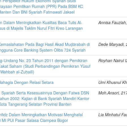
Perspektif Hukum Ekonomi Syariah Studi
iayaan Pemilikan Rumah (PPR) Pada BSM KC
Banten Dan BNI Syariah Fatmawati Jaksel
 Dalam Meningkatkan Kualitas Baca Tulis Al-
Annisa Fauziah
us di Majelis Taklim Nurul Fitri Kreo Larangan
 Kemaslahatan Pada Bagi Hasil Akad Muḍārabah di
Dede Maryadi,
ngguna Core Banking System Olibs 724 Syariah
g-Undang No. 23 Tahun 2011 dengan Pemikiran
Royhan Nairul 
akat Saham (Studi Perbandingan Pemikiran Yûsuf
Wahbah al-Zuḥailī)
ahagia Dengan Relasi Setara
Umi Khusnul Kh
x Syariah Serta Kesesuainnya Dengan Fatwa DSN
Moh.Ansori, 2
hun 2002: Kajian di Bank Syariah Mandiri Kantor
Kota Tangerang Selatan Provinsi Banten
ahfidz Dalam Meningkatkan Motivasi Menghafal
Lia Minhatul F
Di MI PUI Pasar Salasa Ciampea Bogor