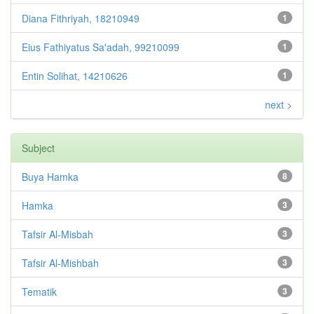
Diana Fithriyah, 18210949
1
Eius Fathiyatus Sa'adah, 99210099
1
Entin Solihat, 14210626
1
next >
Subject
Buya Hamka
8
Hamka
3
Tafsir Al-Misbah
3
Tafsir Al-Mishbah
3
Tematik
3