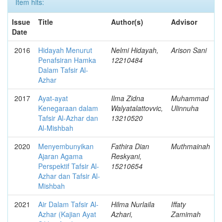
Item hits:
Issue
Title
Author(s)
Advisor
Date
2016
Hidayah Menurut
Nelmi Hidayah,
Arison Sani
Penafsiran Hamka
12210484
Dalam Tafsir Al-
Azhar
2017
Ayat-ayat
Ilma Zidna
Muhammad
Kenegaraan dalam
Walyatalattovvic,
Ulinnuha
Tafsir Al-Azhar dan
13210520
Al-Mishbah
2020
Menyembunyikan
Fathira Dian
Muthmainah
Ajaran Agama
Reskyani,
Perspektif Tafsir Al-
15210654
Azhar dan Tafsir Al-
Mishbah
2021
Air Dalam Tafsir Al-
Hilma Nurlaila
Iffaty
Azhar (Kajian Ayat
Azhari,
Zamimah