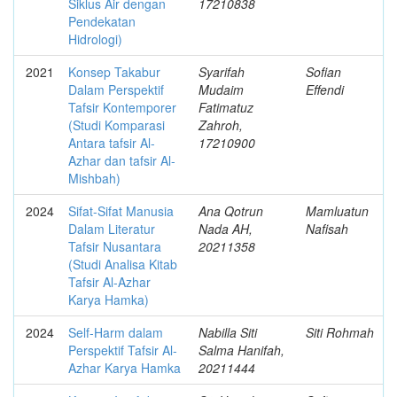
Siklus Air dengan
17210838
Pendekatan
Hidrologi)
2021
Konsep Takabur
Syarifah
Sofian
Dalam Perspektif
Mudaim
Effendi
Tafsir Kontemporer
Fatimatuz
(Studi Komparasi
Zahroh,
Antara tafsir Al-
17210900
Azhar dan tafsir Al-
Mishbah)
2024
Sifat-Sifat Manusia
Ana Qotrun
Mamluatun
Dalam Literatur
Nada AH,
Nafisah
Tafsir Nusantara
20211358
(Studi Analisa Kitab
Tafsir Al-Azhar
Karya Hamka)
2024
Self-Harm dalam
Nabilla Siti
Siti Rohmah
Perspektif Tafsir Al-
Salma Hanifah,
Azhar Karya Hamka
20211444