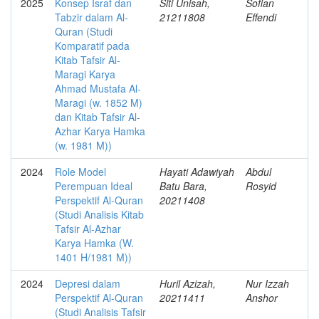
2025
Konsep Israf dan
Siti Unisah,
Sofian
Tabzir dalam Al-
21211808
Effendi
Quran (Studi
Komparatif pada
Kitab Tafsir Al-
Maragi Karya
Ahmad Mustafa Al-
Maragi (w. 1852 M)
dan Kitab Tafsir Al-
Azhar Karya Hamka
(w. 1981 M))
2024
Role Model
Hayati Adawiyah
Abdul
Perempuan Ideal
Batu Bara,
Rosyid
Perspektif Al-Quran
20211408
(Studi Analisis Kitab
Tafsir Al-Azhar
Karya Hamka (W.
1401 H/1981 M))
2024
Depresi dalam
Huril Azizah,
Nur Izzah
Perspektif Al-Quran
20211411
Anshor
(Studi Analisis Tafsir