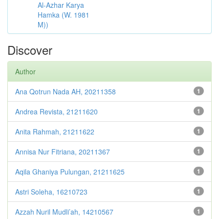
Al-Azhar Karya
Hamka (W. 1981
M))
Discover
Author
Ana Qotrun Nada AH, 20211358
1
Andrea Revista, 21211620
1
Anita Rahmah, 21211622
1
Annisa Nur Fitriana, 20211367
1
Aqila Ghaniya Pulungan, 21211625
1
Astri Soleha, 16210723
1
Azzah Nuril Mudli’ah, 14210567
1