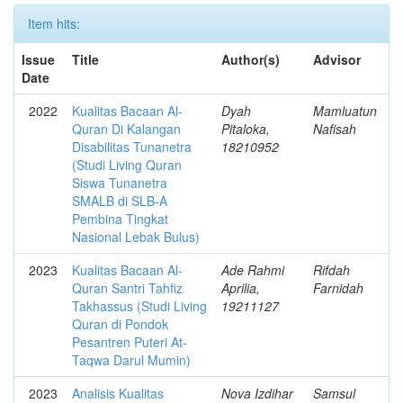
Item hits:
Issue
Title
Author(s)
Advisor
Date
2022
Kualitas Bacaan Al-
Dyah
Mamluatun
Quran Di Kalangan
Pitaloka,
Nafisah
Disabilitas Tunanetra
18210952
(Studi Living Quran
Siswa Tunanetra
SMALB di SLB-A
Pembina Tingkat
Nasional Lebak Bulus)
2023
Kualitas Bacaan Al-
Ade Rahmi
Rifdah
Quran Santri Tahfiz
Aprilia,
Farnidah
Takhassus (Studi Living
19211127
Quran di Pondok
Pesantren Puteri At-
Taqwa Darul Mumin)
2023
Analisis Kualitas
Nova Izdihar
Samsul