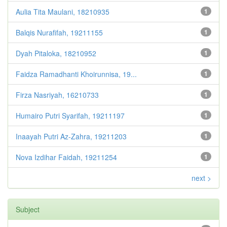
Aulia Tita Maulani, 18210935
1
Balqis Nurafifah, 19211155
1
Dyah Pitaloka, 18210952
1
Faidza Ramadhanti Khoirunnisa, 19...
1
Firza Nasriyah, 16210733
1
Humairo Putri Syarifah, 19211197
1
Inaayah Putri Az-Zahra, 19211203
1
Nova Izdihar Faidah, 19211254
1
next >
Subject