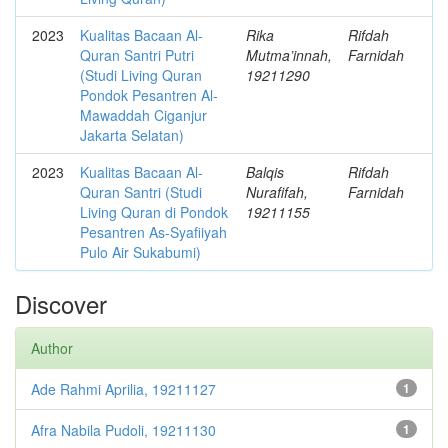
2023
Kualitas Bacaan Al-
Rika
Rifdah
Quran Santri Putri
Mutma’innah,
Farnidah
(Studi Living Quran
19211290
Pondok Pesantren Al-
Mawaddah Ciganjur
Jakarta Selatan)
2023
Kualitas Bacaan Al-
Balqis
Rifdah
Quran Santri (Studi
Nurafifah,
Farnidah
Living Quran di Pondok
19211155
Pesantren As-Syafiiyah
Pulo Air Sukabumi)
Discover
Author
Ade Rahmi Aprilia, 19211127
1
Afra Nabila Pudoli, 19211130
1