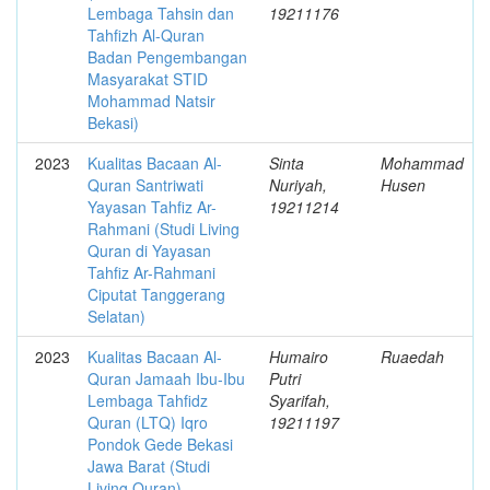
Lembaga Tahsin dan
19211176
Tahfizh Al-Quran
Badan Pengembangan
Masyarakat STID
Mohammad Natsir
Bekasi)
2023
Kualitas Bacaan Al-
Sinta
Mohammad
Quran Santriwati
Nuriyah,
Husen
Yayasan Tahfiz Ar-
19211214
Rahmani (Studi Living
Quran di Yayasan
Tahfiz Ar-Rahmani
Ciputat Tanggerang
Selatan)
2023
Kualitas Bacaan Al-
Humairo
Ruaedah
Quran Jamaah Ibu-Ibu
Putri
Lembaga Tahfidz
Syarifah,
Quran (LTQ) Iqro
19211197
Pondok Gede Bekasi
Jawa Barat (Studi
Living Quran)