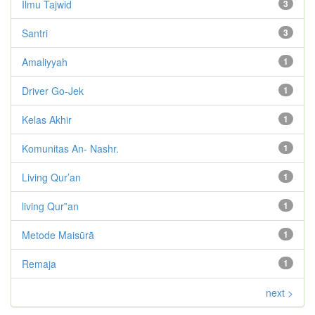
Ilmu Tajwid
3
Santri
3
Amaliyyah
1
Driver Go-Jek
1
Kelas Akhir
1
Komunitas An- Nashr.
1
Living Qur’an
1
living Qur‟an
1
Metode Maisūrā
1
Remaja
1
next >