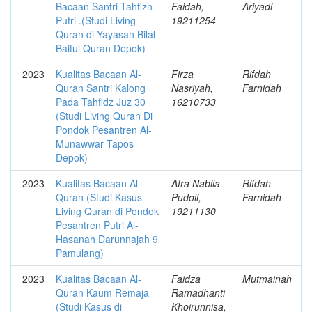
Bacaan Santri Tahfizh
Faidah,
Ariyadi
Putri .(Studi Living
19211254
Quran di Yayasan Bilal
Baitul Quran Depok)
2023
Kualitas Bacaan Al-
Firza
Rifdah
Quran Santri Kalong
Nasriyah,
Farnidah
Pada Tahfidz Juz 30
16210733
(Studi Living Quran Di
Pondok Pesantren Al-
Munawwar Tapos
Depok)
2023
Kualitas Bacaan Al-
Afra Nabila
Rifdah
Quran (Studi Kasus
Pudoli,
Farnidah
Living Quran di Pondok
19211130
Pesantren Putri Al-
Hasanah Darunnajah 9
Pamulang)
2023
Kualitas Bacaan Al-
Faidza
Mutmainah
Quran Kaum Remaja
Ramadhanti
(Studi Kasus di
Khoirunnisa,