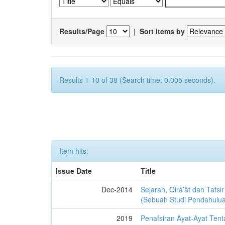
Results/Page
|
Sort items by
Results 1-10 of 38 (Search time: 0.005 seconds).
Item hits:
Issue Date
Title
Dec-2014
Sejarah, Qirâ’ât dan Tafsi
(Sebuah Studi Pendahulu
2019
Penafsiran Ayat-Ayat Tent