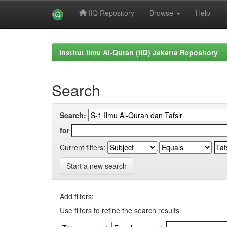
IIQ Repository
Browse
Help
Skip
navigation
Institut Ilmu Al-Quran (IIQ) Jakarta Repository
Search
Search:
for
Current filters:
Start a new search
Add filters:
Use filters to refine the search results.