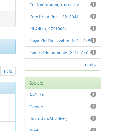
Cut Nadila Apni, 19211162
1
Dery Erma Putr, 18210944
1
Efi Arifah, 97210061
1
Elsya Khofifatuzzahro, 21211645
1
Eva Hafidoturohmah, 21211646
1
next >
next
Subject
Al-Qur’an
3
Gender
2
Hasbi Ash-Shiddieqy
2
Kisah
2