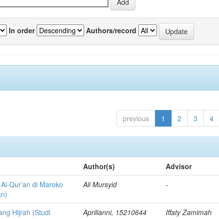
In order
Authors/record
previous
1
2
3
4
Author(s)
Advisor
r Al-Qur’an di Maroko
Ali Mursyid
-
an)
ang Hijrah (Studi
Aprilianni, 15210644
Iffaty Zamimah