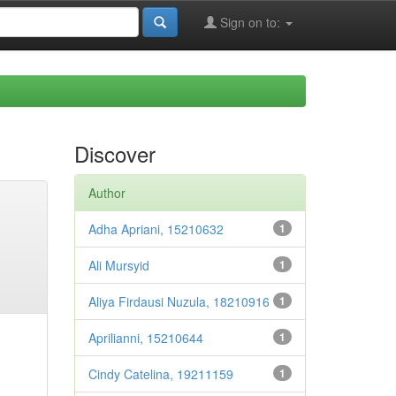
Sign on to:
Discover
Author
Adha Apriani, 15210632
1
Ali Mursyid
1
Aliya Firdausi Nuzula, 18210916
1
Aprilianni, 15210644
1
Cindy Catelina, 19211159
1