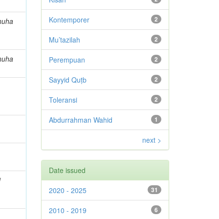
Kontemporer
2
nuha
Mu’tazilah
2
nuha
Perempuan
2
Sayyid Quṭb
2
Toleransi
2
Abdurrahman Wahid
1
next >
Date issued
i
2020 - 2025
31
2010 - 2019
6