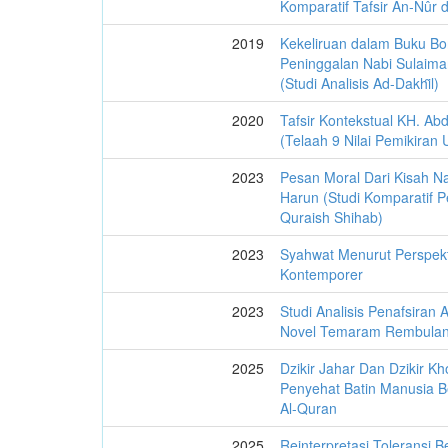
Komparatif Tafsir An-Nûr d
2019
Kekeliruan dalam Buku B
Peninggalan Nabi Sulaim
(Studi Analisis Ad-Dakhȋl)
2020
Tafsir Kontekstual KH. A
(Telaah 9 Nilai Pemikiran
2023
Pesan Moral Dari Kisah N
Harun (Studi Komparatif 
Quraish Shihab)
2023
Syahwat Menurut Perspekt
Kontemporer
2023
Studi Analisis Penafsiran
Novel Temaram Rembulan
2025
Dzikir Jahar Dan Dzikir K
Penyehat Batin Manusia B
Al-Quran
2025
Reinterpretasi Toleransi