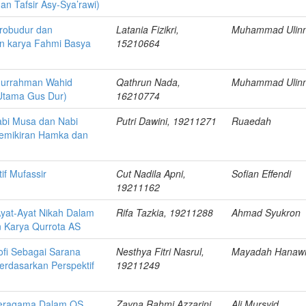
an Tafsir Asy-Sya’rawi)
orobudur dan
Latania Fizikri,
Muhammad Ulin
an karya Fahmi Basya
15210664
bdurrahman Wahid
Qathrun Nada,
Muhammad Ulin
 Utama Gus Dur)
16210774
abi Musa dan Nabi
Putri Dawini, 19211271
Ruaedah
Pemikiran Hamka dan
if Mufassir
Cut Nadila Apni,
Sofian Effendi
19211162
 Ayat-Ayat Nikah Dalam
Rifa Tazkia, 19211288
Ahmad Syukron
 Karya Qurrota AS
hofi Sebagai Sarana
Nesthya Fitri Nasrul,
Mayadah Hanaw
erdasarkan Perspektif
19211249
 Beragama Dalam QS.
Zayna Rahmi Azzarini,
Ali Mursyid