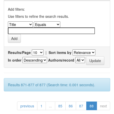
Add filters:
Use filters to refine the search results.
Results/Page
|
Sort items by
In order
Authors/record
Results 871-877 of 877 (Search time: 0.001 seconds).
previous
1
...
85
86
87
88
next