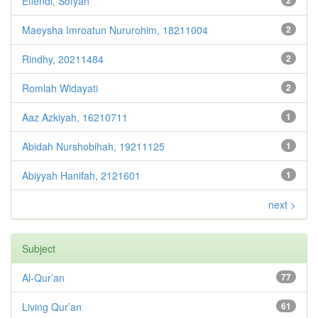
Effendi, Sofyan
2
Maeysha Imroatun Nururohim, 18211004
2
Rindhy, 20211484
2
Romlah Widayati
2
Aaz Azkiyah, 16210711
1
Abidah Nurshobihah, 19211125
1
Abiyyah Hanifah, 2121601
1
next >
Subject
Al-Qur’an
77
Living Qur’an
61