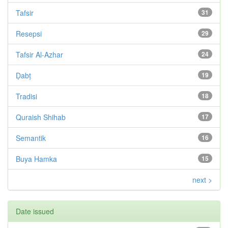
Tafsir
31
Resepsi
29
Tafsir Al-Azhar
24
Ḍabṭ
19
Tradisi
18
Quraish Shihab
17
Semantik
16
Buya Hamka
15
next >
Date issued