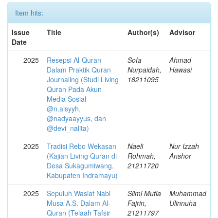
Item hits:
Issue
Title
Author(s)
Advisor
Date
2025
Resepsi Al-Quran
Sofa
Ahmad
Dalam Praktik Quran
Nurpaidah,
Hawasi
Journaling (Studi Living
18211095
Quran Pada Akun
Media Sosial
@n.aisyyh,
@nadyaayyus, dan
@devi_nalita)
2025
Tradisi Rebo Wekasan
Naeli
Nur Izzah
(Kajian Living Quran di
Rohmah,
Anshor
Desa Sukagumiwang,
21211720
Kabupaten Indramayu)
2025
Sepuluh Wasiat Nabi
Silmi Mutia
Muhammad
Musa A.S. Dalam Al-
Fajrin,
Ulinnuha
Quran (Telaah Tafsir
21211797