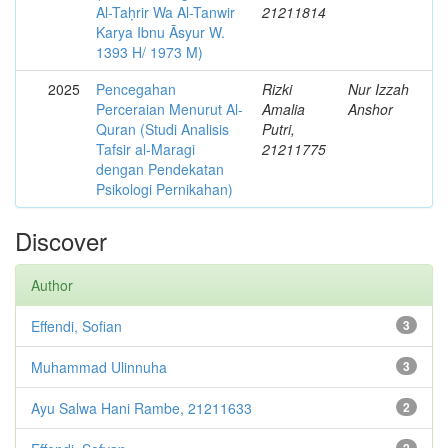
Al-Taḥrir Wa Al-Tanwir
21211814
Karya Ibnu Āsyur W.
1393 H/ 1973 M)
2025
Pencegahan
Rizki
Nur Izzah
Perceraian Menurut Al-
Amalia
Anshor
Quran (Studi Analisis
Putri,
Tafsir al-Maragi
21211775
dengan Pendekatan
Psikologi Pernikahan)
Discover
Author
Effendi, Sofian
3
Muhammad Ulinnuha
3
Ayu Salwa Hani Rambe, 21211633
2