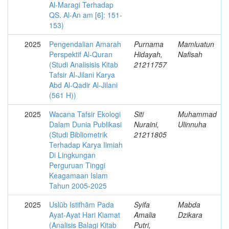
Al-Maragi Terhadap
QS. Al-An am [6]: 151-
153)
2025
Pengendalian Amarah
Purnama
Mamluatun
Perspektif Al-Quran
Hidayah,
Nafisah
(Studi Analisisis Kitab
21211757
Tafsir Al-Jilani Karya
Abd Al-Qadir Al-Jilani
(561 H))
2025
Wacana Tafsir Ekologi
Siti
Muhammad
Dalam Dunia Publikasi
Nuraini,
Ulinnuha
(Studi Bibliometrik
21211805
Terhadap Karya Ilmiah
Di Lingkungan
Perguruan Tinggi
Keagamaan Islam
Tahun 2005-2025
2025
Uslūb Istifhām Pada
Syifa
Mabda
Ayat-Ayat Hari Kiamat
Amalia
Dzikara
(Analisis Balagi Kitab
Putri,