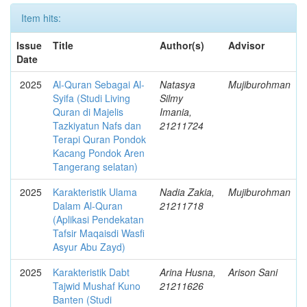
Item hits:
Issue
Title
Author(s)
Advisor
Date
2025
Al-Quran Sebagai Al-
Natasya
Mujiburohman
Syifa (Studi Living
Silmy
Quran di Majelis
Imania,
Tazkiyatun Nafs dan
21211724
Terapi Quran Pondok
Kacang Pondok Aren
Tangerang selatan)
2025
Karakteristik Ulama
Nadia Zakia,
Mujiburohman
Dalam Al-Quran
21211718
(Aplikasi Pendekatan
Tafsir Maqaisdi Wasfi
Asyur Abu Zayd)
2025
Karakteristik Dabt
Arina Husna,
Arison Sani
Tajwid Mushaf Kuno
21211626
Banten (Studi