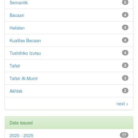
Semantik
5
Bacaan
4
Hafalan
4
Kualitas Bacaan
4
Toshihiko Izutsu
4
Tafsir
3
Tafsir Al-Munir
3
Akhlak
2
next >
Date issued
2020 - 2025
77