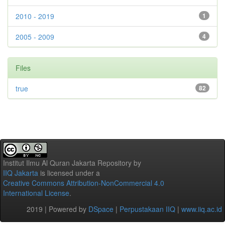
2010 - 2019
1
2005 - 2009
4
Files
true
82
Institut Ilmu Al Quran Jakarta Repository
by
IIQ Jakarta
is licensed under a
Creative Commons Attribution-NonCommercial 4.0
International License
.
2019 | Powered by
DSpace
|
Perpustakaan IIQ
|
www.iiq.ac.id