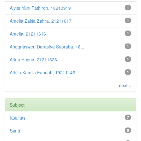
Alvita Yuni Fathiroh, 18210919
1
Amelia Zakia Zahra, 21211617
1
Amelia, 21211616
1
Anggriasweri Darastya Supraba, 18...
1
Arina Husna, 21211626
1
Athifa Kamila Fahriah, 19211146
1
next >
Subject
Kualitas
7
Santri
6