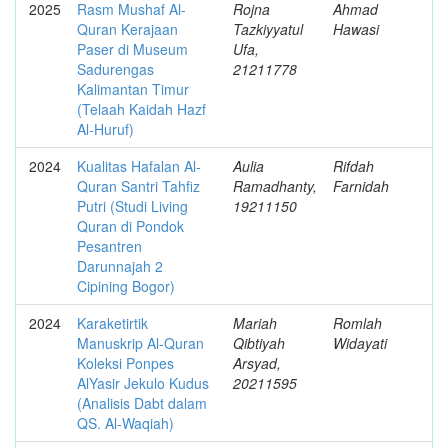
2025
Rasm Mushaf Al-
Rojna
Ahmad
Quran Kerajaan
Tazkiyyatul
Hawasi
Paser di Museum
Ufa,
Sadurengas
21211778
Kalimantan Timur
(Telaah Kaidah Hazf
Al-Huruf)
2024
Kualitas Hafalan Al-
Aulia
Rifdah
Quran Santri Tahfiz
Ramadhanty,
Farnidah
Putri (Studi Living
19211150
Quran di Pondok
Pesantren
Darunnajah 2
Cipining Bogor)
2024
Karaketirtik
Mariah
Romlah
Manuskrip Al-Quran
Qibtiyah
Widayati
Koleksi Ponpes
Arsyad,
AlYasir Jekulo Kudus
20211595
(Analisis Dabt dalam
QS. Al-Waqiah)