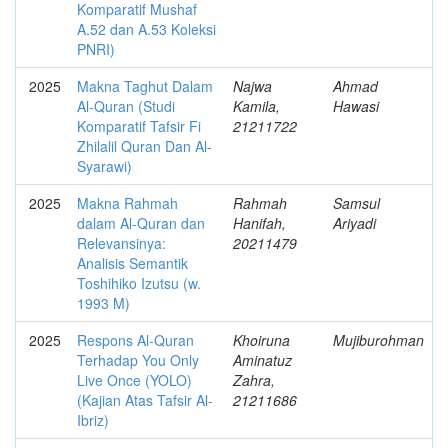
Komparatif Mushaf
A.52 dan A.53 Koleksi
PNRI)
2025
Makna Taghut Dalam
Najwa
Ahmad
Al-Quran (Studi
Kamila,
Hawasi
Komparatif Tafsir Fi
21211722
Zhilalil Quran Dan Al-
Syarawi)
2025
Makna Rahmah
Rahmah
Samsul
dalam Al-Quran dan
Hanifah,
Ariyadi
Relevansinya:
20211479
Analisis Semantik
Toshihiko Izutsu (w.
1993 M)
2025
Respons Al-Quran
Khoiruna
Mujiburohman
Terhadap You Only
Aminatuz
Live Once (YOLO)
Zahra,
(Kajian Atas Tafsir Al-
21211686
Ibriz)