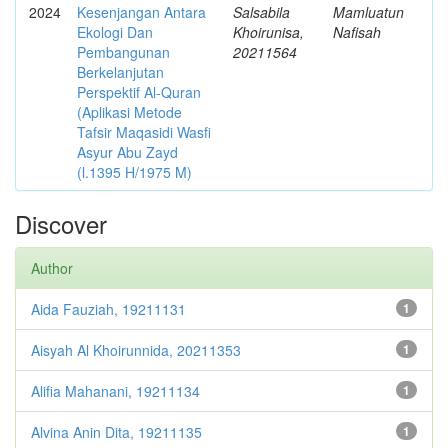
2024
Kesenjangan Antara
Salsabila
Mamluatun
Ekologi Dan
Khoirunisa,
Nafisah
Pembangunan
20211564
Berkelanjutan
Perspektif Al-Quran
(Aplikasi Metode
Tafsir Maqasidi Wasfi
Asyur Abu Zayd
(l.1395 H/1975 M)
Discover
Author
Aida Fauziah, 19211131
1
Aisyah Al Khoirunnida, 20211353
1
Alifia Mahanani, 19211134
1
Alvina Anin Dita, 19211135
1