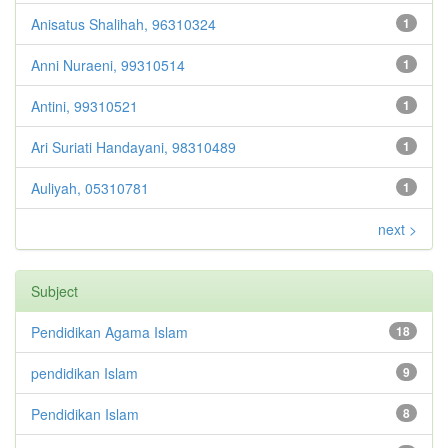
Anisatus Shalihah, 96310324
1
Anni Nuraeni, 99310514
1
Antini, 99310521
1
Ari Suriati Handayani, 98310489
1
Auliyah, 05310781
1
next >
Subject
Pendidikan Agama Islam
18
pendidikan Islam
9
Pendidikan Islam
8