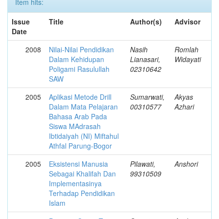
Item hits:
Issue
Title
Author(s)
Advisor
Date
2008
Nilai-Nilai Pendidikan
Nasih
Romlah
Dalam Kehidupan
Lianasari,
Widayati
Poligami Rasulullah
02310642
SAW
2005
Aplikasi Metode Drill
Sumarwati,
Akyas
Dalam Mata Pelajaran
00310577
Azhari
Bahasa Arab Pada
Siswa MAdrasah
Ibtidaiyah (NI) Miftahul
Athfal Parung-Bogor
2005
Eksistensi Manusia
Pilawati,
Anshori
Sebagai Khalifah Dan
99310509
Implementasinya
Terhadap Pendidikan
Islam