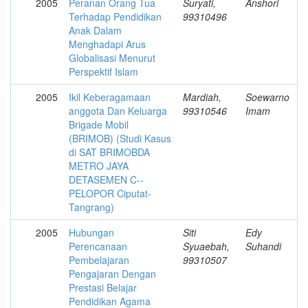
2005
Peranan Orang Tua
Suryati,
Anshori
Terhadap Pendidikan
99310496
Anak Dalam
Menghadapi Arus
Globalisasi Menurut
Perspektif Islam
2005
Ikil Keberagamaan
Mardiah,
Soewarno
anggota Dan Keluarga
99310546
Imam
Brigade Mobil
(BRIMOB) (Studi Kasus
di SAT BRIMOBDA
METRO JAYA
DETASEMEN C-­
PELOPOR Ciputat-
Tangrang)
2005
Hubungan
Siti
Edy
Perencanaan
Syuaebah,
Suhandi
Pembelajaran
99310507
Pengajaran Dengan
Prestasi Belajar
Pendidikan Agama