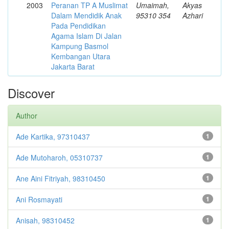
2003
Peranan TP A Muslimat
Umaimah,
Akyas
Dalam Mendidik Anak
95310 354
Azhari
Pada Pendidikan
Agama Islam Di Jalan
Kampung Basmol
Kembangan Utara
Jakarta Barat
Discover
Author
Ade Kartika, 97310437
1
Ade Mutoharoh, 05310737
1
Ane Aini Fitriyah, 98310450
1
Ani Rosmayati
1
Anisah, 98310452
1