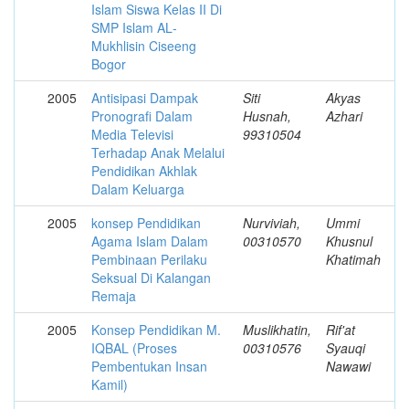
Islam Siswa Kelas II Di
SMP Islam AL­
Mukhlisin Ciseeng
Bogor
2005
Antisipasi Dampak
Siti
Akyas
Pronografi Dalam
Husnah,
Azhari
Media Televisi
99310504
Terhadap Anak Melalui
Pendidikan Akhlak
Dalam Keluarga
2005
konsep Pendidikan
Nurviviah,
Ummi
Agama Islam Dalam
00310570
Khusnul
Pembinaan Perilaku
Khatimah
Seksual Di Kalangan
Remaja
2005
Konsep Pendidikan M.
Muslikhatin,
Rif'at
IQBAL (Proses
00310576
Syauqi
Pembentukan Insan
Nawawi
Kamil)