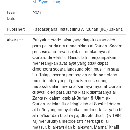
M. Ziyad Ulhaq
Issue
2021
Date:
Publisher:
Pascasarjana Institut Ilmu Al-Qur'an (IIQ) Jakarta
Abstract:
Banyak metode tafsir yang diaplikasikan oleh
para pakar dalam menafsirkan al-Qur’an. Secara
prosesnya berawal sejak diturunkannya al-
Qur’an. Setelah itu Rasulullah menyampaikan,
menerangkan ayat-ayat yang tidak dapat
dimengerti secara langsung oleh muslimin saat
itu. Tetapi, secara pembagian serta pemetaan
metode tafsir yang digunakan seseorang
mufassir dalam menafsirkan ayat-ayat al-Qur’an
di awali oleh para ulama klasik diantaranya al-
Zarkasyi dalam kitab al-Burhân fî ‘Ulûm al-
Qur’an, setelah itu diiringi oleh al-Suyûthi dalam
al-Itqân yang menyebutkan metode tafsir yaitu bi
al-ma’tsûr dan bi al-ra’yu, Shubhi Shâlih (w 1986
M) menurutnya metode tafsir terbagi bi al-
ma’tsur, bi al-rayi dan bi al-isyari, Manna’ Khalîl