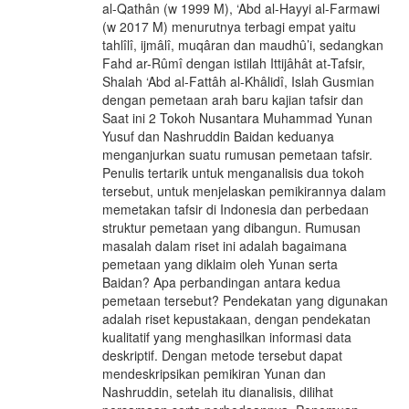
al-Qathân (w 1999 M), ‘Abd al-Hayyi al-Farmawi
(w 2017 M) menurutnya terbagi empat yaitu
tahlîlî, ijmâlî, muqâran dan maudhû’i, sedangkan
Fahd ar-Rûmî dengan istilah Ittijâhât at-Tafsir,
Shalah ‘Abd al-Fattâh al-Khâlidî, Islah Gusmian
dengan pemetaan arah baru kajian tafsir dan
Saat ini 2 Tokoh Nusantara Muhammad Yunan
Yusuf dan Nashruddin Baidan keduanya
menganjurkan suatu rumusan pemetaan tafsir.
Penulis tertarik untuk menganalisis dua tokoh
tersebut, untuk menjelaskan pemikirannya dalam
memetakan tafsir di Indonesia dan perbedaan
struktur pemetaan yang dibangun. Rumusan
masalah dalam riset ini adalah bagaimana
pemetaan yang diklaim oleh Yunan serta
Baidan? Apa perbandingan antara kedua
pemetaan tersebut? Pendekatan yang digunakan
adalah riset kepustakaan, dengan pendekatan
kualitatif yang menghasilkan informasi data
deskriptif. Dengan metode tersebut dapat
mendeskripsikan pemikiran Yunan dan
Nashruddin, setelah itu dianalisis, dilihat