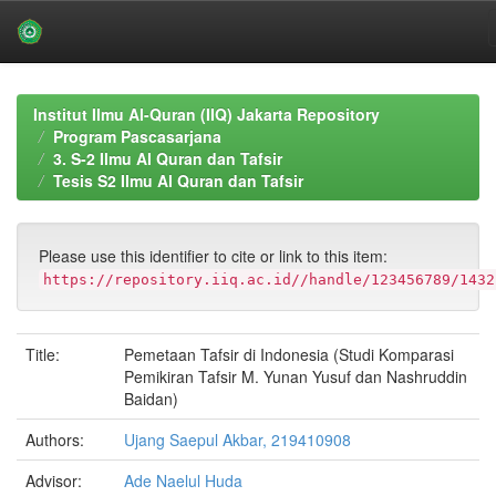
Skip
navigation
Institut Ilmu Al-Quran (IIQ) Jakarta Repository
Program Pascasarjana
3. S-2 Ilmu Al Quran dan Tafsir
Tesis S2 Ilmu Al Quran dan Tafsir
Please use this identifier to cite or link to this item:
https://repository.iiq.ac.id//handle/123456789/1432
Title:
Pemetaan Tafsir di Indonesia (Studi Komparasi
Pemikiran Tafsir M. Yunan Yusuf dan Nashruddin
Baidan)
Authors:
Ujang Saepul Akbar, 219410908
Advisor:
Ade Naelul Huda