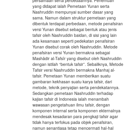
persamaan serta perbedaannya. Penemuan
yang didapat ialah Pemetaan Yunan serta
Nashruddin mempunyai sumber dasar yang
sama. Namun dalam struktur pemetaan yang
dibentuk terdapat perbedaan, metode penafsiran
versi Yunan disebut sebagai bentuk atau jenis
tafsir oleh Nashruddin baidan, di sisi yang lain
ada kesamaan seperti pedekatan penafsiran
Yunan disebut corak oleh Nashruddin. Metode
penafsiran versi Yunan bermakna sebagai
Mashâdir al-Tafsîr yang disebut oleh Nashruddin
dengan istilah “bentuk tafsir”. Sebaliknya, Metode
Tafsir versi Nashruddin bermakna Manhaj al-
tafsir. Pemetaan Yunan memberikan suatu
gambaran kekhasan suatu karya tafsir, dari
metode, teknik penyajian serta pendekatannya.
Sedangkan pemetaan Nashruddin terhadap
kajian tafsir di Indonesia ialah menambah
wawasan pengetahuan ilmu tafsir, dengan
komponen internal serta komponen ekternalnya
mendesak kesadaran para pengkaji tafsir agar
tidak hanya terfokus pada objek penafsiran,
namun senantiasa tetap mencermati hal-hal