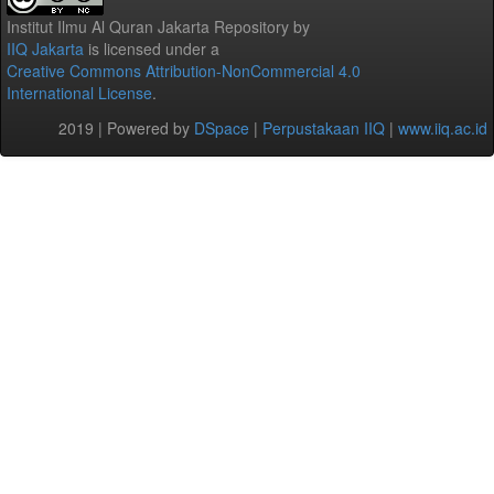
Institut Ilmu Al Quran Jakarta Repository
by
IIQ Jakarta
is licensed under a
Creative Commons Attribution-NonCommercial 4.0
International License
.
2019 | Powered by
DSpace
|
Perpustakaan IIQ
|
www.iiq.ac.id