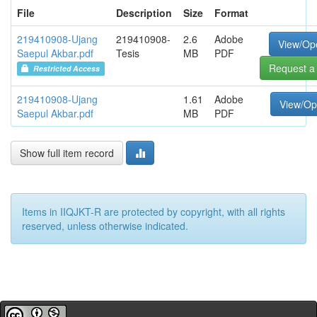
File
Description
Size
Format
219410908-Ujang
219410908-
2.6
Adobe
View/Op
Saepul Akbar.pdf
Tesis
MB
PDF
Request a
Restricted Access
219410908-Ujang
1.61
Adobe
View/O
Saepul Akbar.pdf
MB
PDF
Show full item record
Items in IIQJKT-R are protected by copyright, with all rights
reserved, unless otherwise indicated.