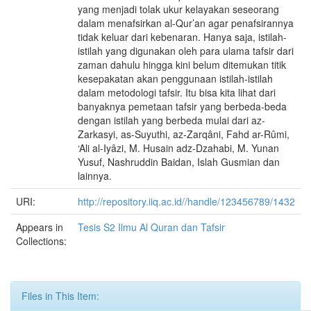
yang menjadi tolak ukur kelayakan seseorang
dalam menafsirkan al-Qur’an agar penafsirannya
tidak keluar dari kebenaran. Hanya saja, istilah-
istilah yang digunakan oleh para ulama tafsir dari
zaman dahulu hingga kini belum ditemukan titik
kesepakatan akan penggunaan istilah-istilah
dalam metodologi tafsir. Itu bisa kita lihat dari
banyaknya pemetaan tafsir yang berbeda-beda
dengan istilah yang berbeda mulai dari az-
Zarkasyi, as-Suyuthi, az-Zarqâni, Fahd ar-Rûmi,
‘Ali al-Iyâzi, M. Husain adz-Dzahabi, M. Yunan
Yusuf, Nashruddin Baidan, Islah Gusmian dan
lainnya.
URI:
http://repository.iiq.ac.id//handle/123456789/1432
Appears in
Tesis S2 Ilmu Al Quran dan Tafsir
Collections:
Files in This Item: