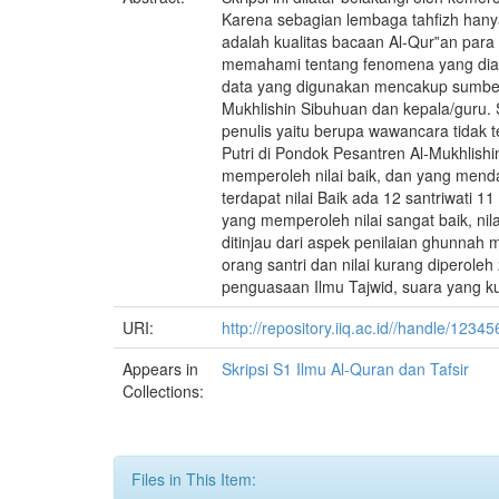
Karena sebagian lembaga tahfizh hanya
adalah kualitas bacaan Al-Qur‟an para 
memahami tentang fenomena yang dialam
data yang digunakan mencakup sumber 
Mukhlishin Sibuhuan dan kepala/guru. S
penulis yaitu berupa wawancara tidak t
Putri di Pondok Pesantren Al-Mukhlishi
memperoleh nilai baik, dan yang mendapa
terdapat nilai Baik ada 12 santriwati 1
yang memperoleh nilai sangat baik, nilai
ditinjau dari aspek penilaian ghunnah m
orang santri dan nilai kurang diperol
penguasaan Ilmu Tajwid, suara yang ku
URI:
http://repository.iiq.ac.id//handle/123
Appears in
Skripsi S1 Ilmu Al-Quran dan Tafsir
Collections:
Files in This Item: