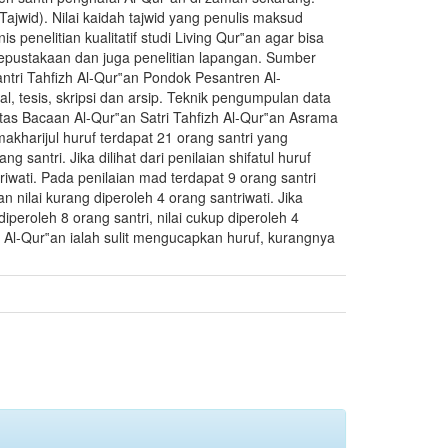
ajwid). Nilai kaidah tajwid yang penulis maksud
penelitian kualitatif studi Living Qur‟an agar bisa
kepustakaan dan juga penelitian lapangan. Sumber
tri Tahfizh Al-Qur‟an Pondok Pesantren Al-
l, tesis, skripsi dan arsip. Teknik pengumpulan data
litas Bacaan Al-Qur‟an Satri Tahfizh Al-Qur‟an Asrama
akharijul huruf terdapat 21 orang santri yang
santri. Jika dilihat dari penilaian shifatul huruf
riwati. Pada penilaian mad terdapat 9 orang santri
an nilai kurang diperoleh 4 orang santriwati. Jika
iperoleh 8 orang santri, nilai cukup diperoleh 4
 Al-Qur‟an ialah sulit mengucapkan huruf, kurangnya