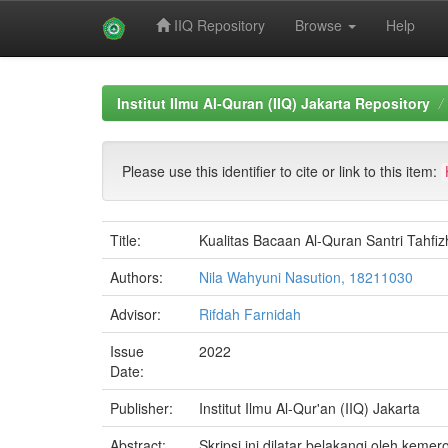
IIQ Repository
Browse
Help
Skip
navigation
Institut Ilmu Al-Quran (IIQ) Jakarta Repository
Please use this identifier to cite or link to this item:
Title:
Kualitas Bacaan Al-Quran Santri Tahfi
Authors:
Nila Wahyuni Nasution, 18211030
Advisor:
Rifdah Farnidah
Issue
2022
Date:
Publisher:
Institut Ilmu Al-Qur'an (IIQ) Jakarta
Abstract:
Skripsi ini dilatar belakangi oleh kem