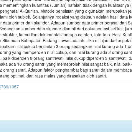
 mementingkan kuantitas (Jumlah) hafalan tidak dengan kualitasnya (T
penghafal Al-Qur‟an. Metode penelitian yang digunakan merupakan jenis 
i oleh subjek. Selanjutnya redaksi yang disusun adalah hasil data 
data primer dan skunder. Adapun sumber data primer berasal dari San
edangkan sumber data skunder diambil dari dokumentasi, artikel, jurna
erstruktur, kemudian dokumentasi berupa catatan, foto-foto. Hasil Kua
n Sibuhuan Kabupaten Padang Lawas adalah. Jika ditinjau dari aspek m
tkan nilai cukup berjumlah 3 orang sedangkan nilai kurang ada 1 orang 
1 orang yang memperoleh nilai cukup, dan nilai kurang ada 2 orang sant
 baik diperoleh 8 orang santriwati, nilai cukup diperoleh 3 santriwati, d
aka ada 10 orang santri yang memeproleh nilai sangat baik, nilai baik d
eh 2 orang santri. Adapun faktor penghambat bagi santri dalam membaca
rang optimal, dan rasa malas yang dirasakan oleh santri.
456789/1957