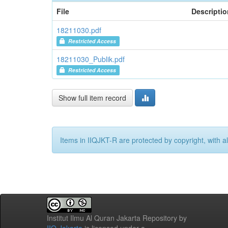
File
Descriptio
18211030.pdf
Restricted Access
18211030_Publik.pdf
Restricted Access
Show full item record
Items in IIQJKT-R are protected by copyright, with al
Institut Ilmu Al Quran Jakarta Repository
by