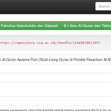
Fakultas Ushuluddin dan Dakwah
S-1 Ilmu Al-Quran dan Tafsi
https://repository.iiq.ac.id//handle/123456789/1957
zh Al-Quran Asrama Putri (Studi Living Quran di Pondok Pesantren Al
erosotan penerapan nilai-nilai kaidah tajwid dalam membaca Al-Qur‟an o