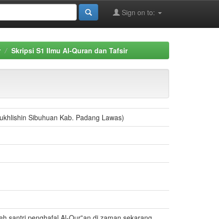
Sign on to:
r
Skripsi S1 Ilmu Al-Quran dan Tafsir
-Mukhlishin Sibuhuan Kab. Padang Lawas)
leh santri penghafal Al-Qur‟an di zaman sekarang.