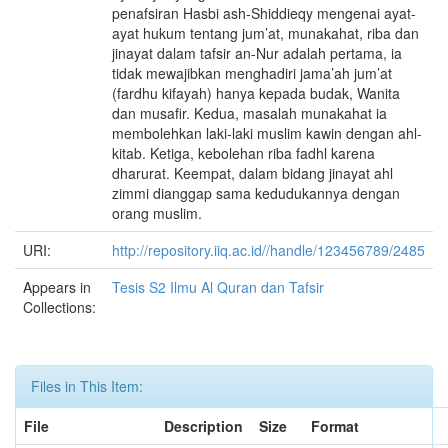
penafsiran Hasbi ash-Shiddieqy mengenai ayat-
ayat hukum tentang jum’at, munakahat, riba dan
jinayat dalam tafsir an-Nur adalah pertama, ia
tidak mewajibkan menghadiri jama’ah jum’at
(fardhu kifayah) hanya kepada budak, Wanita
dan musafir. Kedua, masalah munakahat ia
membolehkan laki-laki muslim kawin dengan ahl-
kitab. Ketiga, kebolehan riba fadhl karena
dharurat. Keempat, dalam bidang jinayat ahl
zimmi dianggap sama kedudukannya dengan
orang muslim.
URI:
http://repository.iiq.ac.id//handle/123456789/2485
Appears in
Tesis S2 Ilmu Al Quran dan Tafsir
Collections:
Files in This Item:
File
Description
Size
Format