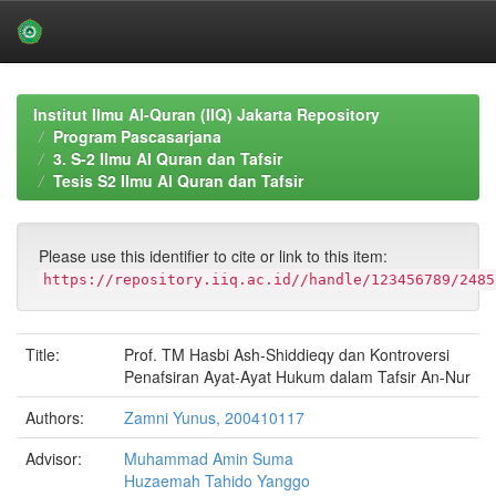
Skip
navigation
Institut Ilmu Al-Quran (IIQ) Jakarta Repository
Program Pascasarjana
3. S-2 Ilmu Al Quran dan Tafsir
Tesis S2 Ilmu Al Quran dan Tafsir
Please use this identifier to cite or link to this item:
https://repository.iiq.ac.id//handle/123456789/2485
Title:
Prof. TM Hasbi Ash-Shiddieqy dan Kontroversi
Penafsiran Ayat-Ayat Hukum dalam Tafsir An-Nur
Authors:
Zamni Yunus, 200410117
Advisor:
Muhammad Amin Suma
Huzaemah Tahido Yanggo