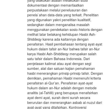
yang dilakukan adalah melakukan studi
dokumentasi dengan memanfaatkan
perpustakaan melalui penelusuran dan
penela`ahan data-data yang terkait. Penelitian
yang digunakan yakni penelitian kualitatif,
sedangkan dalam menganalisa masalah
menggunakan pendekatan sosio-historis dengan
melihat latar belakang kehidupan Hasbi Ash-
Shiddeqy karena ada kaitannya dengan
penafsiran. Hasil pembahasan tentang ayat-ayat
hukum dalam tafsir an-Nur bahwa tafsir an-Nur
karya Hasbi Ash-Shiddieqy merupakan salah
satu tafsir dalam Bahasa Indonesia. Dari
penjelasan kalimat atau ayat dengan segi
sumber, alat dan satuan kajian pemahaman
hasbi menerangkan prinsip-prinsip tafsir. Dengan
demikian, pemahaman Hasbi memenuhi kriteria
penafsiran al-Qur’an. Penafsiran ayat-ayat
hukum dalam an-Nur adalah dengan metode
analitis (al-Tahlili) yang berupaya menafsirkan
ayat demi ayat, surah demi surah secara
berurutan dan menerangkan asbab al-nuzul dari
ayat-ayat yang ditafsirkan. Kontroversi