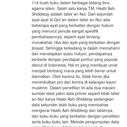
114 buah buku dalam berbagai bidang ilmu
agama islam. Salah satu karya TM. Hasbi Ash-
Shiddieqy adalah tafsir an-Nur. Dari sejumlah
ayat-ayat al-Qur’an dalam tafsir an-Nur ada
beberapa ayat yang berkaitan dengan hukum
yang menurut penulis sangat spesifik
pembahasannya, seperti ayat tentang
munakahat, riba dan ayat yang berkaitan dengan
jinayat. Sehingga terkadang ia dalam memahami
dan menetapkan suatu hukum, pendapatnya
berbeda dengan pendapat jumhur yang popular
dianut di Indonesia. Hal ini yang membuat umat
menjadi bimbang mana yang lebih benar untuk
diamalkan. Oleh karena itu, tidak heran jika
menimbulkan pro dan kontra di kalangan kaum
muslimin. Dalam penelitian ini ada dua macam
sumber data yakni data primer seperti kitab tafsir
an-Nur karya Hasbi Ash-Shiddeqy sedangkan
data sekunder ialah buku yang membahas
mengenai Hasbi Ash-Shiddieqy dan tafsirnya,
dan buku-buku yang berkaitan dengan penelitian
serta buku-buku lain. Metode pengumpulan data