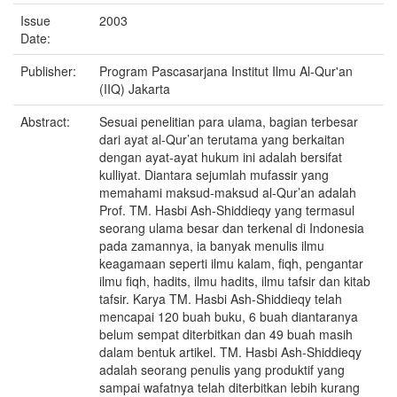
Issue
2003
Date:
Publisher:
Program Pascasarjana Institut Ilmu Al-Qur'an
(IIQ) Jakarta
Abstract:
Sesuai penelitian para ulama, bagian terbesar
dari ayat al-Qur’an terutama yang berkaitan
dengan ayat-ayat hukum ini adalah bersifat
kulliyat. Diantara sejumlah mufassir yang
memahami maksud-maksud al-Qur’an adalah
Prof. TM. Hasbi Ash-Shiddieqy yang termasul
seorang ulama besar dan terkenal di Indonesia
pada zamannya, ia banyak menulis ilmu
keagamaan seperti ilmu kalam, fiqh, pengantar
ilmu fiqh, hadits, ilmu hadits, ilmu tafsir dan kitab
tafsir. Karya TM. Hasbi Ash-Shiddieqy telah
mencapai 120 buah buku, 6 buah diantaranya
belum sempat diterbitkan dan 49 buah masih
dalam bentuk artikel. TM. Hasbi Ash-Shiddieqy
adalah seorang penulis yang produktif yang
sampai wafatnya telah diterbitkan lebih kurang