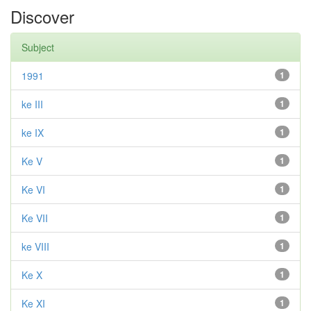
Discover
Subject
1991
1
ke III
1
ke IX
1
Ke V
1
Ke VI
1
Ke VII
1
ke VIII
1
Ke X
1
Ke XI
1