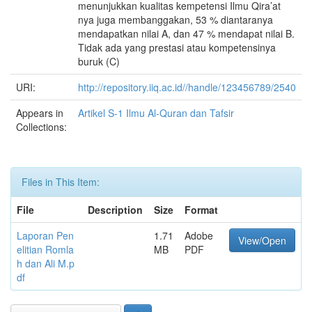
menunjukkan kualitas kempetensi Ilmu Qira’at
nya juga membanggakan, 53 % diantaranya
mendapatkan nilai A, dan 47 % mendapat nilai B.
Tidak ada yang prestasi atau kompetensinya
buruk (C)
URI:
http://repository.iiq.ac.id//handle/123456789/2540
Appears in
Artikel S-1 Ilmu Al-Quran dan Tafsir
Collections:
Files in This Item:
File
Description
Size
Format
Laporan Pen
1.71
Adobe
View/Open
elitian Romla
MB
PDF
h dan Ali M.p
df