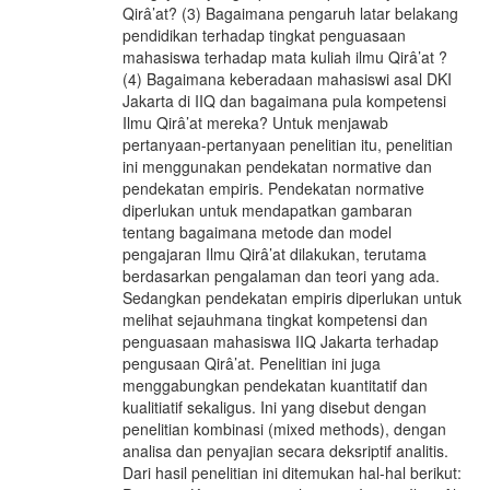
Qirâ’at? (3) Bagaimana pengaruh latar belakang
pendidikan terhadap tingkat penguasaan
mahasiswa terhadap mata kuliah ilmu Qirâ’at ?
(4) Bagaimana keberadaan mahasiswi asal DKI
Jakarta di IIQ dan bagaimana pula kompetensi
Ilmu Qirâ’at mereka? Untuk menjawab
pertanyaan-pertanyaan penelitian itu, penelitian
ini menggunakan pendekatan normative dan
pendekatan empiris. Pendekatan normative
diperlukan untuk mendapatkan gambaran
tentang bagaimana metode dan model
pengajaran Ilmu Qirâ’at dilakukan, terutama
berdasarkan pengalaman dan teori yang ada.
Sedangkan pendekatan empiris diperlukan untuk
melihat sejauhmana tingkat kompetensi dan
penguasaan mahasiswa IIQ Jakarta terhadap
pengusaan Qirâ’at. Penelitian ini juga
menggabungkan pendekatan kuantitatif dan
kualitiatif sekaligus. Ini yang disebut dengan
penelitian kombinasi (mixed methods), dengan
analisa dan penyajian secara deksriptif analitis.
Dari hasil penelitian ini ditemukan hal-hal berikut: