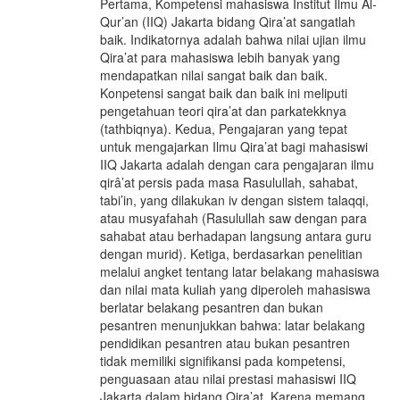
Pertama, Kompetensi mahasiswa Institut Ilmu Al-
Qur’an (IIQ) Jakarta bidang Qira’at sangatlah
baik. Indikatornya adalah bahwa nilai ujian ilmu
Qira’at para mahasiswa lebih banyak yang
mendapatkan nilai sangat baik dan baik.
Konpetensi sangat baik dan baik ini meliputi
pengetahuan teori qira’at dan parkatekknya
(tathbiqnya). Kedua, Pengajaran yang tepat
untuk mengajarkan Ilmu Qira’at bagi mahasiswi
IIQ Jakarta adalah dengan cara pengajaran ilmu
qirâ’at persis pada masa Rasulullah, sahabat,
tabi’in, yang dilakukan iv dengan sistem talaqqi,
atau musyafahah (Rasulullah saw dengan para
sahabat atau berhadapan langsung antara guru
dengan murid). Ketiga, berdasarkan penelitian
melalui angket tentang latar belakang mahasiswa
dan nilai mata kuliah yang diperoleh mahasiswa
berlatar belakang pesantren dan bukan
pesantren menunjukkan bahwa: latar belakang
pendidikan pesantren atau bukan pesantren
tidak memiliki signifikansi pada kompetensi,
penguasaan atau nilai prestasi mahasiswi IIQ
Jakarta dalam bidang Qira’at. Karena memang,