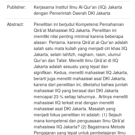
Publisher:
Kerjasama Institut Ilmu Al-Qur’an (IIQ) Jakarta
dengan Pemerintah Daerah DKI Jakarta
Abstract:
Penelitian ini berjudul Kompetensi Pemahaman
Qirâ’at Mahasiswi IIQ Jakarta. Penelitian ini
memiliki nilai penting minimal karena beberapa
alasan: Pertama, karena Qirâ’at al-Qur’an adalah
salah satu mata kuliah yang menjadi ciri khas IIQ
Jakarta, selain tahfizh, nagham, rasm, ulumul
Qur’an dan Tafsir. Meneliti ilmu Qirâ’at di IIQ
Jakarta adalah sesuatu yang tepat dan
signifikan. Kedua, meneliti mahasiswi IIQ Jakarta,
berarti juga meneliti mahasiswi asal DKI Jakarta,
karena dari penelitian ini, diketahui bahwa jumlah
mahasiswi IIQ yang berasal dari DKI Jakarta
mencapai 23 % setiap tahunnya.. Artinya meneliti
mahasiswi IIQ terkait erat dengan meneliti
mahasiswi asal DKI Jakarta. Masalah yang
menjadi fokus penelitian ini adalah: (1) Sejauh
mana kompetensi dan penguasaan Ilmu Qirâ’at
mahasiswa IIQ Jakarta? (2) Bagaimana Metode
Pengajaran yang tepat untuk pembelajaran Ilmu