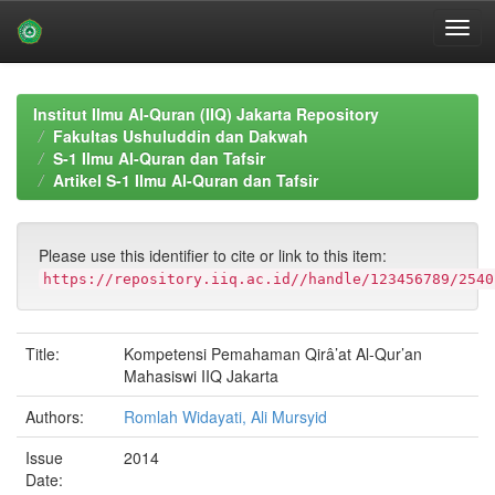
Skip
navigation
Institut Ilmu Al-Quran (IIQ) Jakarta Repository
Fakultas Ushuluddin dan Dakwah
S-1 Ilmu Al-Quran dan Tafsir
Artikel S-1 Ilmu Al-Quran dan Tafsir
Please use this identifier to cite or link to this item:
https://repository.iiq.ac.id//handle/123456789/2540
Title:
Kompetensi Pemahaman Qirâ’at Al-Qur’an
Mahasiswi IIQ Jakarta
Authors:
Romlah Widayati, Ali Mursyid
Issue
2014
Date: