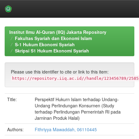
Skip
navigation
Institut Ilmu Al-Quran (IIQ) Jakarta Repository
Fakultas Syariah dan Ekonomi Islam
S-1 Hukum Ekonomi Syariah
Skripsi S1 Hukum Ekonomi Syariah
Please use this identifier to cite or link to this item:
https://repository.iiq.ac.id//handle/123456789/2585
Title:
Perspektif Hukurn Islam terhadap Undang-
Undang Perlindungan Konsurnen (Study
terhadap Perlindungan Pernerintah RI pada
Jarninan Produk Halal)
Authors:
Fithriyya Mawaddah, 06110445