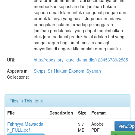
peraturan pemerintah. Tapi kesemuanya belum
memberikan kepastian dan jaminan hukum
kepada umat Islam untuk mengenal pangan dan
produk lainnya yang halal. Juga belum adanya
penegakan hukum terhadap pelanggaran
jaminan produk halal yang dapat menimbulkan
efek jera. padahal produk halal adalah hal yang
sangat urgen bagi umat muslim apalagi
mayoritas di negara kita adalah orang muslim.
URI:
http://repository.iiq.ac.id//handle/123456789/2585
Appears in
Skripsi S1 Hukum Ekonomi Syariah
Collections:
Files in This Item:
File
Description
Size
Format
Fithriyya Mawadda
9.7
Adobe
View/Op
h_FULL.pdf
MB
PDF