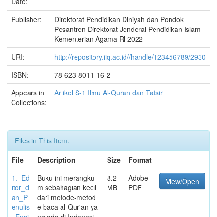
Date:
Publisher:
Direktorat Pendidikan Diniyah dan Pondok
Pesantren Direktorat Jenderal Pendidikan Islam
Kementerian Agama Rl 2022
URI:
http://repository.iiq.ac.id//handle/123456789/2930
ISBN:
78-623-8011-16-2
Appears in
Artikel S-1 Ilmu Al-Quran dan Tafsir
Collections:
Files in This Item:
File
Description
Size
Format
1._Ed
Buku ini merangku
8.2
Adobe
View/Open
itor_d
m sebahagian kecil
MB
PDF
an_P
dari metode-metod
enulis
e baca al-Qur'an ya
_Ensi
ng ada di Indonesi