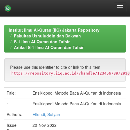
Skip
navigation
Institut Ilmu Al-Quran (IIQ) Jakarta Repository
Fakultas Ushuluddin dan Dakwah
S-1 Ilmu Al-Quran dan Tafsir
Artikel S-1 Ilmu Al-Quran dan Tafsir
Please use this identifier to cite or link to this item:
https://repository.iiq.ac.id//handle/123456789/2930
Title:
Ensiklopedi Metode Baca Al-Qur'an di Indonesia
:
Ensiklopedi Metode Baca Al-Qur'an di Indonesia
Authors:
Effendi, Sofyan
Issue
20-Nov-2022