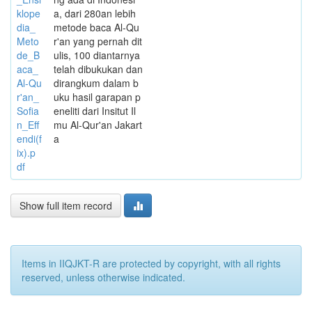
klope
a, dari 280an lebih
dia_
metode baca Al-Qu
Meto
r'an yang pernah dit
de_B
ulis, 100 diantarnya
aca_
telah dibukukan dan
Al-Qu
dirangkum dalam b
r'an_
uku hasil garapan p
Sofia
eneliti dari Insitut Il
n_Eff
mu Al-Qur'an Jakart
endi(f
a
ix).p
df
Show full item record
Items in IIQJKT-R are protected by copyright, with all rights
reserved, unless otherwise indicated.