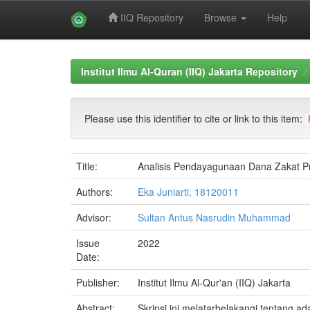
IIQ Repository
Browse
Help
Skip
navigation
Institut Ilmu Al-Quran (IIQ) Jakarta Repository
Please use this identifier to cite or link to this item:
Title:
Analisis Pendayagunaan Dana Zakat P
Authors:
Eka Juniarti, 18120011
Advisor:
Sultan Antus Nasrudin Muhammad
Issue
2022
Date:
Publisher:
Institut Ilmu Al-Qur'an (IIQ) Jakarta
Abstract:
Skripsi ini melatarbelakangi tentang 