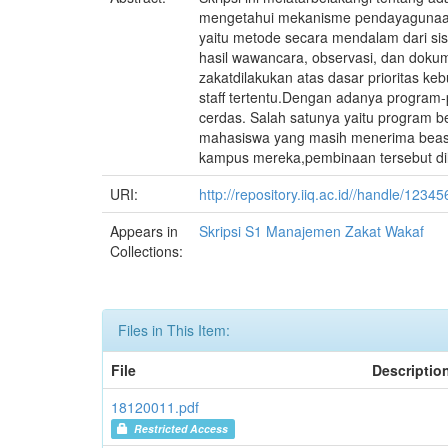
mengetahui mekanisme pendayagunaan z
yaitu metode secara mendalam dari sis
hasil wawancara, observasi, dan doku
zakatdilakukan atas dasar prioritas k
staff tertentu.Dengan adanya program
cerdas. Salah satunya yaitu program b
mahasiswa yang masih menerima beasi
kampus mereka,pembinaan tersebut di
URI:
http://repository.iiq.ac.id//handle/123
Appears in
Skripsi S1 Manajemen Zakat Wakaf
Collections:
Files in This Item:
File
Descriptio
18120011.pdf
Restricted Access