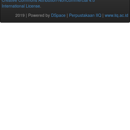
Creative Commons Attribution-NonCommercial 4.0
International License
.
2019 | Powered by
DSpace
|
Perpustakaan IIQ
|
www.iiq.ac.id