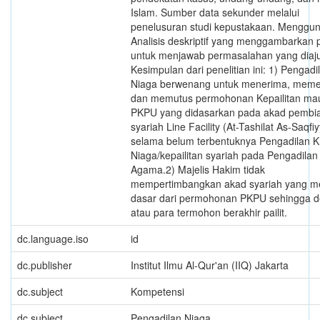
Islam. Sumber data sekunder melalui
penelusuran studi kepustakaan. Menggu
Analisis deskriptif yang menggambarkan 
untuk menjawab permasalahan yang diaj
Kesimpulan dari penelitian ini: 1) Pengadi
Niaga berwenang untuk menerima, meme
dan memutus permohonan Kepailitan ma
PKPU yang didasarkan pada akad pembi
syariah Line Facility (At-Tashilat As-Saqfi
selama belum terbentuknya Pengadilan 
Niaga/kepailitan syariah pada Pengadilan
Agama.2) Majelis Hakim tidak
mempertimbangkan akad syariah yang m
dasar dari permohonan PKPU sehingga d
atau para termohon berakhir pailit.
dc.language.iso
id
dc.publisher
Institut Ilmu Al-Qur'an (IIQ) Jakarta
dc.subject
Kompetensi
dc.subject
Pengadilan Niaga