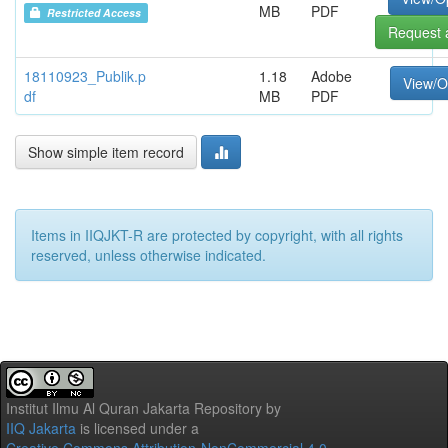
MB
PDF
Restricted Access
Request 
18110923_Publik.p
1.18
Adobe
View/
df
MB
PDF
Show simple item record
Items in IIQJKT-R are protected by copyright, with all rights
reserved, unless otherwise indicated.
Institut Ilmu Al Quran Jakarta Repository
by
IIQ Jakarta
is licensed under a