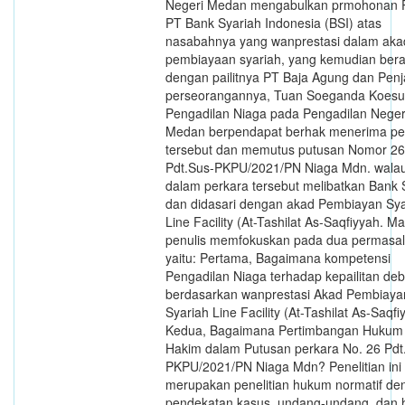
Negeri Medan mengabulkan prmohonan
PT Bank Syariah Indonesia (BSI) atas
nasabahnya yang wanprestasi dalam aka
pembiayaan syariah, yang kemudian bera
dengan pailitnya PT Baja Agung dan Pen
perseorangannya, Tuan Soeganda Koes
Pengadilan Niaga pada Pengadilan Neger
Medan berpendapat berhak menerima pe
tersebut dan memutus putusan Nomor 26
Pdt.Sus-PKPU/2021/PN Niaga Mdn. wala
dalam perkara tersebut melibatkan Bank 
dan didasari dengan akad Pembiayan Sya
Line Facility (At-Tashilat As-Saqfiyyah. M
penulis memfokuskan pada dua permasa
yaitu: Pertama, Bagaimana kompetensi
Pengadilan Niaga terhadap kepailitan deb
berdasarkan wanprestasi Akad Pembiaya
Syariah Line Facility (At-Tashilat As-Saqf
Kedua, Bagaimana Pertimbangan Hukum 
Hakim dalam Putusan perkara No. 26 Pdt
PKPU/2021/PN Niaga Mdn? Penelitian ini
merupakan penelitian hukum normatif de
pendekatan kasus, undang-undang, dan