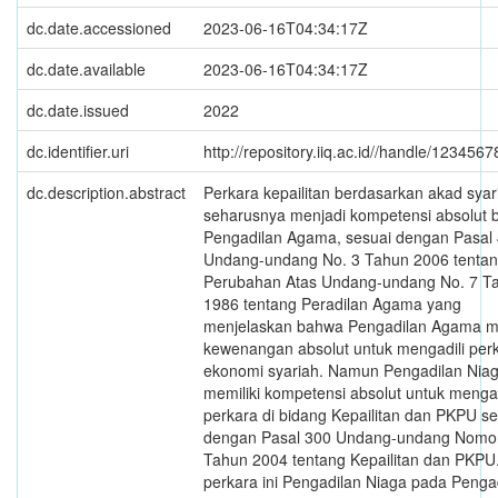
dc.date.accessioned
2023-06-16T04:34:17Z
dc.date.available
2023-06-16T04:34:17Z
dc.date.issued
2022
dc.identifier.uri
http://repository.iiq.ac.id//handle/123456
dc.description.abstract
Perkara kepailitan berdasarkan akad syar
seharusnya menjadi kompetensi absolut 
Pengadilan Agama, sesuai dengan Pasal
Undang-undang No. 3 Tahun 2006 tenta
Perubahan Atas Undang-undang No. 7 T
1986 tentang Peradilan Agama yang
menjelaskan bahwa Pengadilan Agama me
kewenangan absolut untuk mengadili per
ekonomi syariah. Namun Pengadilan Niag
memiliki kompetensi absolut untuk mengad
perkara di bidang Kepailitan dan PKPU se
dengan Pasal 300 Undang-undang Nomo
Tahun 2004 tentang Kepailitan dan PKPU
perkara ini Pengadilan Niaga pada Penga