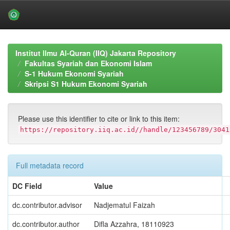
Skip
navigation
Institut Ilmu Al-Quran (IIQ) Jakarta Repository
Fakultas Syariah dan Ekonomi Islam
S-1 Hukum Ekonomi Syariah
Skripsi S1 Hukum Ekonomi Syariah
Please use this identifier to cite or link to this item:
https://repository.iiq.ac.id//handle/123456789/3041
Full metadata record
DC Field
Value
dc.contributor.advisor
Nadjematul Faizah
dc.contributor.author
Difla Azzahra, 18110923