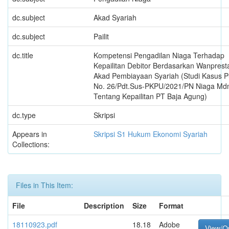
dc.subject
Akad Syariah
dc.subject
Pailit
dc.title
Kompetensi Pengadilan Niaga Terhadap
Kepailitan Debitor Berdasarkan Wanprest
Akad Pembiayaan Syariah (Studi Kasus 
No. 26/Pdt.Sus-PKPU/2021/PN Niaga Md
Tentang Kepailitan PT Baja Agung)
dc.type
Skripsi
Appears in
Skripsi S1 Hukum Ekonomi Syariah
Collections:
Files in This Item:
File
Description
Size
Format
18110923.pdf
18.18
Adobe
View/O