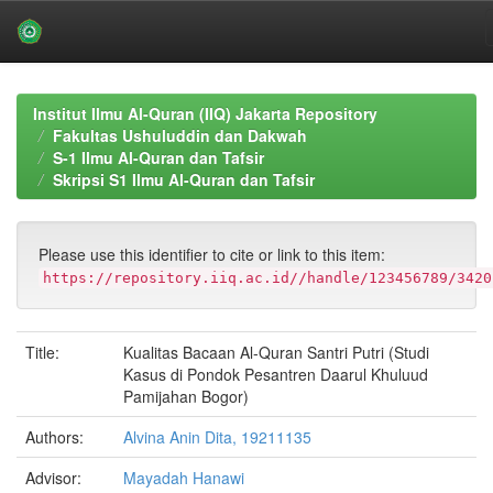
Skip
navigation
Institut Ilmu Al-Quran (IIQ) Jakarta Repository
Fakultas Ushuluddin dan Dakwah
S-1 Ilmu Al-Quran dan Tafsir
Skripsi S1 Ilmu Al-Quran dan Tafsir
Please use this identifier to cite or link to this item:
https://repository.iiq.ac.id//handle/123456789/3420
Title:
Kualitas Bacaan Al-Quran Santri Putri (Studi
Kasus di Pondok Pesantren Daarul Khuluud
Pamijahan Bogor)
Authors:
Alvina Anin Dita, 19211135
Advisor:
Mayadah Hanawi