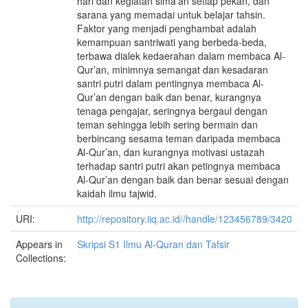
hari dan kegiatan sima’an setiap pekan, dan
sarana yang memadai untuk belajar tahsin.
Faktor yang menjadi penghambat adalah
kemampuan santriwati yang berbeda-beda,
terbawa dialek kedaerahan dalam membaca Al-
Qur’an, minimnya semangat dan kesadaran
santri putri dalam pentingnya membaca Al-
Qur’an dengan baik dan benar, kurangnya
tenaga pengajar, seringnya bergaul dengan
teman sehingga lebih sering bermain dan
berbincang sesama teman daripada membaca
Al-Qur’an, dan kurangnya motivasi ustazah
terhadap santri putri akan petingnya membaca
Al-Qur’an dengan baik dan benar sesuai dengan
kaidah ilmu tajwid.
URI:
http://repository.iiq.ac.id//handle/123456789/3420
Appears in
Skripsi S1 Ilmu Al-Quran dan Tafsir
Collections: