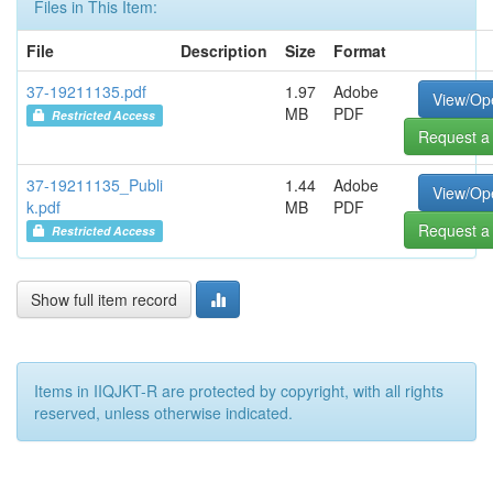
Files in This Item:
File
Description
Size
Format
37-19211135.pdf
1.97
Adobe
View/Op
MB
PDF
Restricted Access
Request a
37-19211135_Publi
1.44
Adobe
View/Op
k.pdf
MB
PDF
Request a
Restricted Access
Show full item record
Items in IIQJKT-R are protected by copyright, with all rights
reserved, unless otherwise indicated.