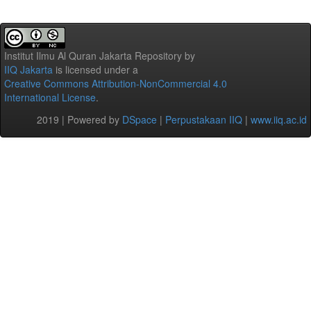
Institut Ilmu Al Quran Jakarta Repository
by
IIQ Jakarta
is licensed under a
Creative Commons Attribution-NonCommercial 4.0
International License
.
2019 | Powered by
DSpace
|
Perpustakaan IIQ
|
www.iiq.ac.id