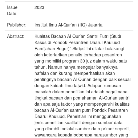
Issue
2023
Date:
Publisher:
Institut Ilmu Al-Qur'an (IIQ) Jakarta
Abstract:
Kualitas Bacaan Al-Qur’an Santri Putri (Studi
Kasus di Pondok Pesantren Daarul Khuluud
Pamijahan Bogor)” Skripsi ini dilatar belakangi
oleh ketertarikan penulis terhadap pesantren
yang memiliki program 30 juz dalam waktu satu
tahun. Namun hanya mengejar banyaknya
hafalan dan kurang memperhatikan akan
pentingnya bacaan Al-Qur’an dengan baik sesuai
dengan kaidah ilmu tajwid. Adapun rumusan
masalah dalam penelitian ini adalah bagaimana
tingkat bacaan dan pemahaman Al-Qur'an santri
dan apa saja faktor yang mempengaruhi kualitas
bacaan Al-Qur’an santri putri Pondok Pesantren
Daarul Khuluud. Penelitian ini menggunakan
jenis penelitian kualitatif dengan sumber data
yang diambil melalui sumber data primer seperti,
wawancara kepada beberapa narasumber yang