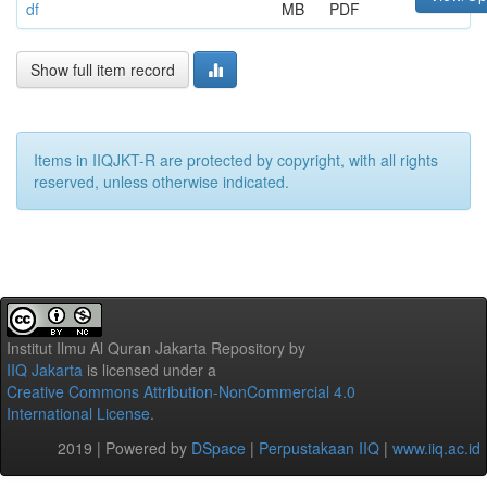
df
MB
PDF
Show full item record
Items in IIQJKT-R are protected by copyright, with all rights
reserved, unless otherwise indicated.
Institut Ilmu Al Quran Jakarta Repository
by
IIQ Jakarta
is licensed under a
Creative Commons Attribution-NonCommercial 4.0
International License
.
2019 | Powered by
DSpace
|
Perpustakaan IIQ
|
www.iiq.ac.id