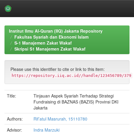
Skip
navigation
Institut Ilmu Al-Quran (IIQ) Jakarta Repository
Fakultas Syariah dan Ekonomi Islam
S-1 Manajemen Zakat Wakaf
Skripsi S1 Manajemen Zakat Wakaf
Please use this identifier to cite or link to this item:
https://repository.iiq.ac.id//handle/123456789/379
Title:
Tinjauan Aspek Syariah Terhadap Strategi
Fundraising di BAZNAS (BAZIS) Provinsi DKI
Jakarta
Authors:
Rif’atul Masrurah, 15110780
Advisor:
Indra Marzuki