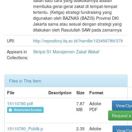
Salah satu cara yang dilakukannya adalah
membuka gerai-gerai zakat di tempat-tempat
tertentu. (Ketiga) strategi fundraising yang
digunakan oleh BAZNAS (BAZIS) Provinsi DKI
Jakarta sama atau sesuai dengan strategi yang
dilakukan oleh Rasulullah SAW pada zamannya
URI:
http://repository.iiq.ac.id//handle/123456789/379
Appears in
Skripsi S1 Manajemen Zakat Wakaf
Collections:
Files in This Item:
File
Description
Size
Format
15110780.pdf
7.87
Adobe
View/Op
MB
PDF
Restricted Access
Request a
15110780_Publik.p
2.35
Adobe
View/O