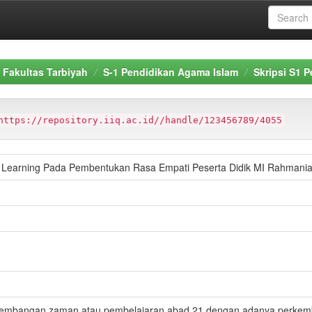
Fakultas Tarbiyah
S-1 Pendidikan Agama Islam
Skripsi S1 
https://repository.iiq.ac.id//handle/123456789/4055
al Learning Pada Pembentukan Rasa Empati Peserta Didik MI Rahmania
h perkembangan zaman atau pembelajaran abad 21 dengan adanya perk