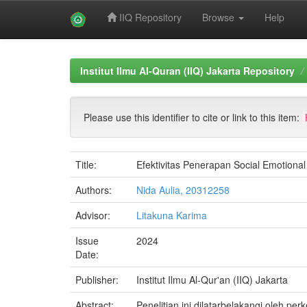
IIQ Repository
Browse
Help
Skip
navigation
Institut Ilmu Al-Quran (IIQ) Jakarta Repository
Please use this identifier to cite or link to this item:
Title:
Efektivitas Penerapan Social Emotion
Authors:
Nida Aulia, 20312258
Advisor:
Litakuna Karima
Issue
2024
Date:
Publisher:
Institut Ilmu Al-Qur'an (IIQ) Jakarta
Abstract:
Penelitian ini dilatarbelakangi ole