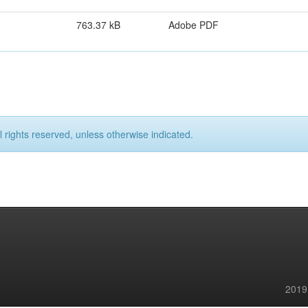
763.37 kB
Adobe PDF
l rights reserved, unless otherwise indicated.
2019