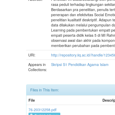
rasa peduli terhadap lingkungan sekit
Berdasarkan pra penelitian, penulis te
penerapan dan efektivitas Social Emot
penelitian kualitatif deskriptif. Ada
data dilakukan melalui pengumpulan dat
Learning pada pembentukan empati pes
empati peserta didik kelas 5 di MI Rahm
observasi awal dan akhir pada komponen
memberikan perubahan pada pembentuk
URI:
http://repository.iiq.ac.id//handle/123
Appears in
Skripsi S1 Pendidikan Agama Islam
Collections:
Files in This Item:
File
Descri
76-20312258.pdf