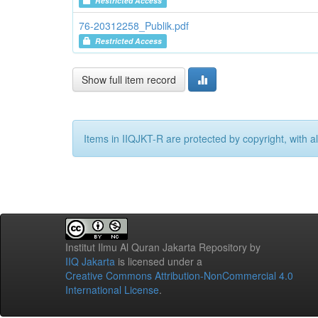
Restricted Access
76-20312258_Publik.pdf
Restricted Access
Show full item record
Items in IIQJKT-R are protected by copyright, with al
Institut Ilmu Al Quran Jakarta Repository
by
IIQ Jakarta
is licensed under a
Creative Commons Attribution-NonCommercial 4.0
International License
.