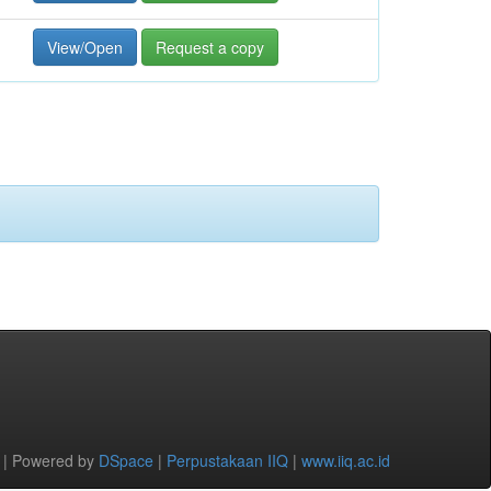
View/Open
Request a copy
 | Powered by
DSpace
|
Perpustakaan IIQ
|
www.iiq.ac.id