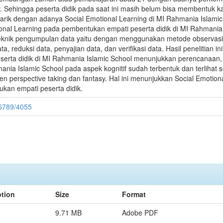
ar. Sehingga peserta didik pada saat ini masih belum bisa membentuk k
rtarik dengan adanya Social Emotional Learning di MI Rahmania Islamic 
ional Learning pada pembentukan empati peserta didik di MI Rahmania 
pun teknik pengumpulan data yaitu dengan menggunakan metode observas
a, reduksi data, penyajian data, dan verifikasi data. Hasil penelitian
erta didik di MI Rahmania Islamic School menunjukkan perencanaan,
ania Islamic School pada aspek kognitif sudah terbentuk dan terlihat s
 perspective taking dan fantasy. Hal ini menunjukkan Social Emotional
an empati peserta didik.
456789/4055
ption
Size
Format
9.71 MB
Adobe PDF