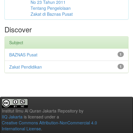
No 23 Tahun 2011
Tentang Pengelolaan
Zakat di Baznas Pusat
Discover
Subject
BAZNAS Pusat
1
Zakat Pendidikan
1
Institut Ilmu Al Quran Jakarta Repository
by
IIQ Jakarta
is licensed under a
Creative Commons Attribution-NonCommercial 4.0
International License
.