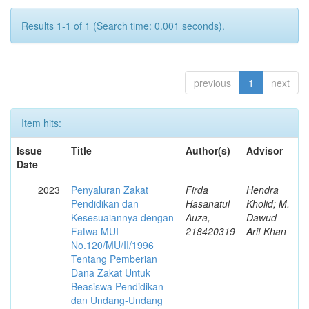
Results 1-1 of 1 (Search time: 0.001 seconds).
previous
1
next
Item hits:
Issue
Title
Author(s)
Advisor
Date
2023
Penyaluran Zakat
Firda
Hendra
Pendidikan dan
Hasanatul
Kholid; M.
Kesesuaiannya dengan
Auza,
Dawud
Fatwa MUI
218420319
Arif Khan
No.120/MU/II/1996
Tentang Pemberian
Dana Zakat Untuk
Beasiswa Pendidikan
dan Undang-Undang