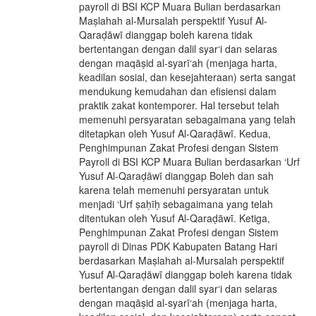
payroll di BSI KCP Muara Bulian berdasarkan
Maṣlahah al-Mursalah perspektif Yusuf Αl-
Qaraḍāwī dianggap boleh karena tidak
bertentangan dengan dalil syar‘i dan selaras
dengan maqāṣid al-syarī‘ah (menjaga harta,
keadilan sosial, dan kesejahteraan) serta sangat
mendukung kemudahan dan efisiensi dalam
praktik zakat kontemporer. Hal tersebut telah
memenuhi persyaratan sebagaimana yang telah
ditetapkan oleh Yusuf Αl-Qaraḍāwī. Kedua,
Penghimpunan Zakat Profesi dengan Sistem
Payroll di BSI KCP Muara Bulian berdasarkan ‘Urf
Yusuf Αl-Qaraḍāwī dianggap Boleh dan sah
karena telah memenuhi persyaratan untuk
menjadi ‘Urf ṣaḥīḥ sebagaimana yang telah
ditentukan oleh Yusuf Αl-Qaraḍāwī. Ketiga,
Penghimpunan Zakat Profesi dengan Sistem
payroll di Dinas PDK Kabupaten Batang Hari
berdasarkan Maṣlahah al-Mursalah perspektif
Yusuf Αl-Qaraḍāwī dianggap boleh karena tidak
bertentangan dengan dalil syar‘i dan selaras
dengan maqāṣid al-syarī‘ah (menjaga harta,