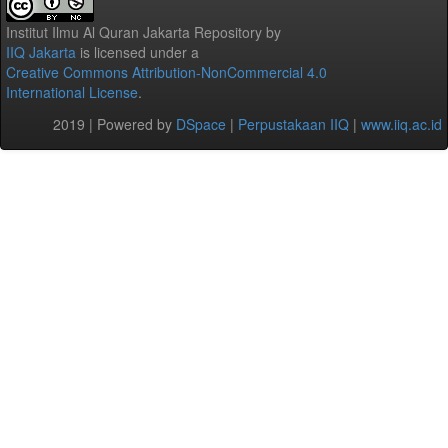
Institut Ilmu Al Quran Jakarta Repository
by
IIQ Jakarta
is licensed under a
Creative Commons Attribution-NonCommercial 4.0
International License
.
2019 | Powered by
DSpace
|
Perpustakaan IIQ
|
www.iiq.ac.id