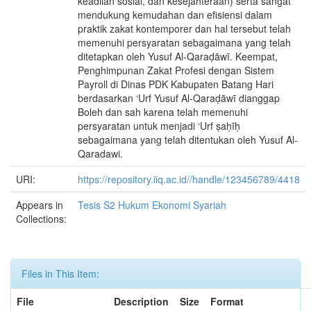
keadilan sosial, dan kesejahteraan) serta sangat
mendukung kemudahan dan efisiensi dalam
praktik zakat kontemporer dan hal tersebut telah
memenuhi persyaratan sebagaimana yang telah
ditetapkan oleh Yusuf Αl-Qaraḍāwī. Keempat,
Penghimpunan Zakat Profesi dengan Sistem
Payroll di Dinas PDK Kabupaten Batang Hari
berdasarkan ‘Urf Yusuf Αl-Qaraḍāwī dianggap
Boleh dan sah karena telah memenuhi
persyaratan untuk menjadi ‘Urf ṣaḥīḥ
sebagaimana yang telah ditentukan oleh Yusuf Αl-
Qaradawi.
URI:
https://repository.iiq.ac.id//handle/123456789/4418
Appears in
Tesis S2 Hukum Ekonomi Syariah
Collections:
Files in This Item:
File
Description
Size
Format