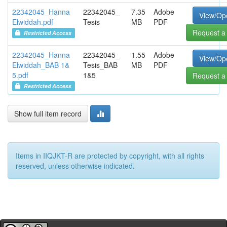
22342045_Hanna
22342045_
7.35
Adobe
View/Op
Elwiddah.pdf
Tesis
MB
PDF
Request a
Restricted Access
22342045_Hanna
22342045_
1.55
Adobe
View/Op
Elwiddah_BAB 1&
Tesis_BAB
MB
PDF
5.pdf
1&5
Request a
Restricted Access
Show full item record
Items in IIQJKT-R are protected by copyright, with all rights
reserved, unless otherwise indicated.