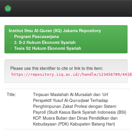
Skip
navigation
Institut Ilmu Al-Quran (IIQ) Jakarta Repository
Program Pascasarjana
2. S-2 Hukum Ekonomi Syariah
Tesis S2 Hukum Ekonomi Syariah
Please use this identifier to cite or link to this item:
https://repository.iiq.ac.id//handle/123456789/4418
Title:
Tinjauan Maslahah Al-Mursalah dan ‘Urf
Perspektif Yusuf Αl-Qαrαḍawi Terhadap
Penghimpunan Zakat Profesi dengan Sistem
Payroll (Studi Kasus Bank Syariah Indonesia (BSI)
KCP. Muara Bulian dan Dinas Pendidikan dan
Kebudayaan (PDK) Kabupaten Batang Hari)