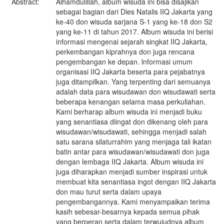
Abstract:
Alhamdulillah, album wisuda ini bisa disajikan
sebagai bagian dari Dies Natalis IIQ Jakarta yang
ke-40 don wisuda sarjana S-1 yang ke-18 don S2
yang ke-11 di tahun 2017. Album wisuda ini berisi
informasi mengenai sejarah singkat IIQ Jakarta,
perkembangan kiprahnya don juga rencana
pengembangan ke depan. lnformasi umum
organisasi IIQ Jakarta beserta para pejabatnya
juga ditampilkan. Yang terpenting dari semuanya
adalah data para wisudawan don wisudawati serta
beberapa kenangan selama masa perkuliahan.
Kami berharap album wisuda ini menjadi buku
yang senantiasa diingat don dikenang oleh para
wisudawan/wisudawati, sehingga menjadi salah
satu sarana silaturrahim yang menjaga tali ikatan
batin antar para wisudawan/wisudawati don juga
dengan lembaga IIQ Jakarta. Album wisuda ini
juga diharapkan menjadi sumber inspirasi untuk
membuat kita senantiasa ingot dengan IIQ Jakarta
don mau turut serta dalam upaya
pengembangannya. Kami menyampaikan terima
kasih sebesar-besarnya kepada semua pihak
yang berperan serta dalam terwujudnya album