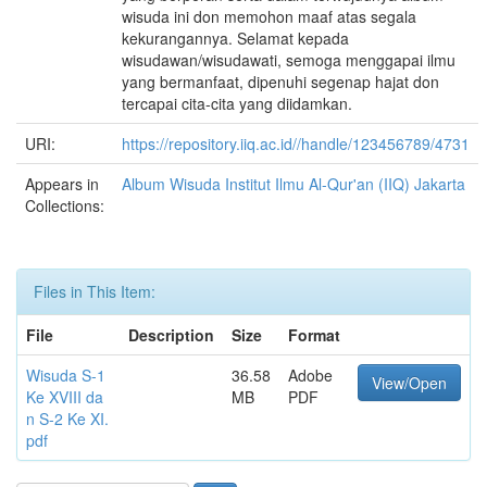
wisuda ini don memohon maaf atas segala
kekurangannya. Selamat kepada
wisudawan/wisudawati, semoga menggapai ilmu
yang bermanfaat, dipenuhi segenap hajat don
tercapai cita-cita yang diidamkan.
URI:
https://repository.iiq.ac.id//handle/123456789/4731
Appears in
Album Wisuda Institut Ilmu Al-Qur'an (IIQ) Jakarta
Collections:
Files in This Item:
File
Description
Size
Format
Wisuda S-1
36.58
Adobe
View/Open
Ke XVIII da
MB
PDF
n S-2 Ke XI.
pdf