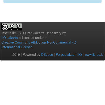
Institut Ilmu Al Quran Jakarta Repository
by
IIQ Jakarta
is licensed under a
Creative Commons Attribution-NonCommercial 4.0
International License
.
2019 | Powered by
DSpace
|
Perpustakaan IIQ
|
www.iiq.ac.id