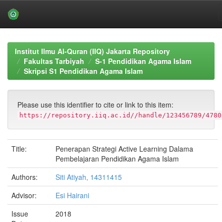
Skip
navigation
Institut Ilmu Al-Quran (IIQ) Jakarta Repository
Fakultas Tarbiyah
S-1 Pendidikan Agama Islam
Skripsi S1 Pendidikan Agama Islam
Please use this identifier to cite or link to this item:
https://repository.iiq.ac.id//handle/123456789/4780
Title:
Penerapan Strategi Active Learning Dalama
Pembelajaran Pendidikan Agama Islam
Authors:
Siti Atiyah, 14311415
Advisor:
Esi Hairani
Issue
2018