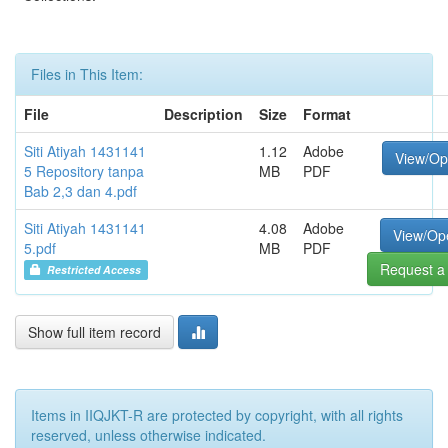
Files in This Item:
File
Description
Size
Format
Siti Atiyah 1431141
1.12
Adobe
View/O
5 Repository tanpa
MB
PDF
Bab 2,3 dan 4.pdf
Siti Atiyah 1431141
4.08
Adobe
View/Op
5.pdf
MB
PDF
Request a
Restricted Access
Show full item record
Items in IIQJKT-R are protected by copyright, with all rights
reserved, unless otherwise indicated.