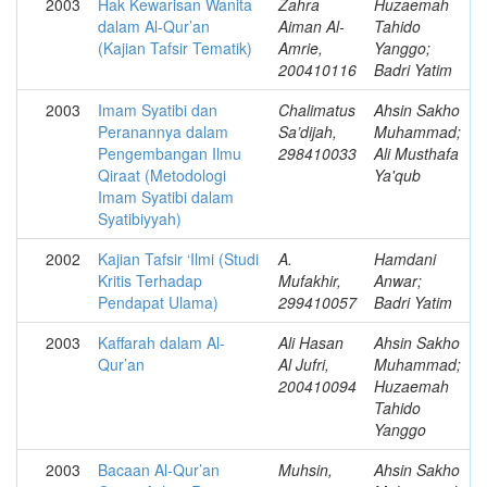
2003
Hak Kewarisan Wanita
Zahra
Huzaemah
dalam Al-Qur’an
Aiman Al-
Tahido
(Kajian Tafsir Tematik)
Amrie,
Yanggo;
200410116
Badri Yatim
2003
Imam Syatibi dan
Chalimatus
Ahsin Sakho
Peranannya dalam
Sa’dijah,
Muhammad;
Pengembangan Ilmu
298410033
Ali Musthafa
Qiraat (Metodologi
Ya'qub
Imam Syatibi dalam
Syatibiyyah)
2002
Kajian Tafsir ‘Ilmi (Studi
A.
Hamdani
Kritis Terhadap
Mufakhir,
Anwar;
Pendapat Ulama)
299410057
Badri Yatim
2003
Kaffarah dalam Al-
Ali Hasan
Ahsin Sakho
Qur’an
Al Jufri,
Muhammad;
200410094
Huzaemah
Tahido
Yanggo
2003
Bacaan Al-Qur’an
Muhsin,
Ahsin Sakho