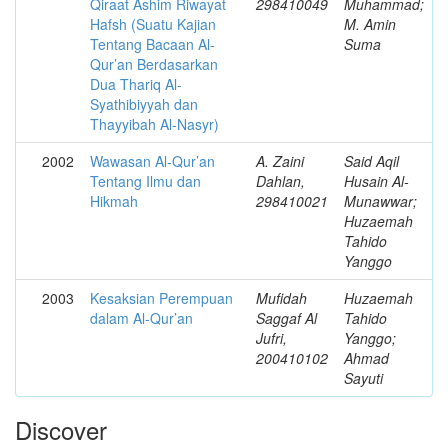
Qiraat Ashim Riwayat
298410049
Muhammad;
Hafsh (Suatu Kajian
M. Amin
Tentang Bacaan Al-
Suma
Qur’an Berdasarkan
Dua Thariq Al-
Syathibiyyah dan
Thayyibah Al-Nasyr)
2002
Wawasan Al-Qur’an
A. Zaini
Said Aqil
Tentang Ilmu dan
Dahlan,
Husain Al-
Hikmah
298410021
Munawwar;
Huzaemah
Tahido
Yanggo
2003
Kesaksian Perempuan
Mufidah
Huzaemah
dalam Al-Qur’an
Saggaf Al
Tahido
Jufri,
Yanggo;
200410102
Ahmad
Sayuti
Discover