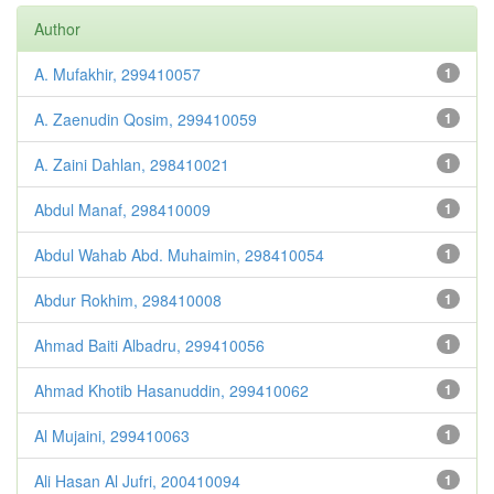
Author
A. Mufakhir, 299410057
1
A. Zaenudin Qosim, 299410059
1
A. Zaini Dahlan, 298410021
1
Abdul Manaf, 298410009
1
Abdul Wahab Abd. Muhaimin, 298410054
1
Abdur Rokhim, 298410008
1
Ahmad Baiti Albadru, 299410056
1
Ahmad Khotib Hasanuddin, 299410062
1
Al Mujaini, 299410063
1
Ali Hasan Al Jufri, 200410094
1