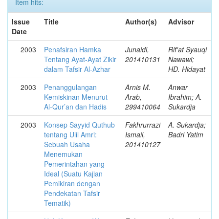
Item hits:
Issue
Title
Author(s)
Advisor
Date
2003
Penafsiran Hamka
Junaidi,
Rif'at Syauqi
Tentang Ayat-Ayat Zikir
201410131
Nawawi;
dalam Tafsir Al-Azhar
HD. Hidayat
2003
Penanggulangan
Arnis M.
Anwar
Kemiskinan Menurut
Arab,
Ibrahim; A.
Al-Qur’an dan Hadis
299410064
Sukardja
2003
Konsep Sayyid Quthub
Fakhrurrazi
A. Sukardja;
tentang Ulil Amri:
Ismail,
Badri Yatim
Sebuah Usaha
201410127
Menemukan
Pemerintahan yang
Ideal (Suatu Kajian
Pemikiran dengan
Pendekatan Tafsir
Tematik)