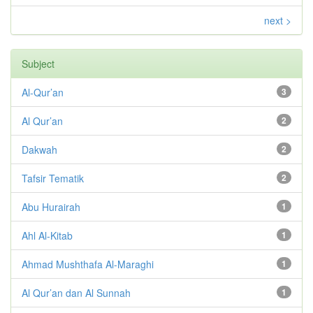
next >
Subject
Al-Qur’an
3
Al Qur’an
2
Dakwah
2
Tafsir Tematik
2
Abu Hurairah
1
Ahl Al-Kitab
1
Ahmad Mushthafa Al-Maraghi
1
Al Qur’an dan Al Sunnah
1