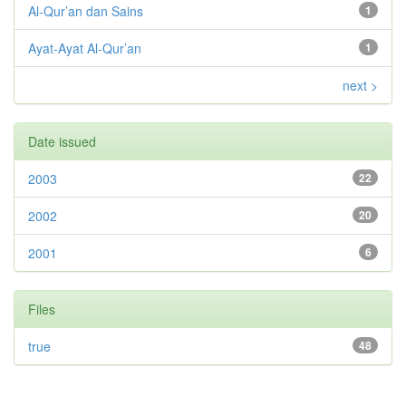
Al-Qur’an dan Sains
1
Ayat-Ayat Al-Qur’an
1
next >
Date issued
2003
22
2002
20
2001
6
Files
true
48