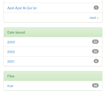
Ayat-Ayat Al-Qur’an
1
next >
Date issued
2003
22
2002
20
2001
6
Files
true
48