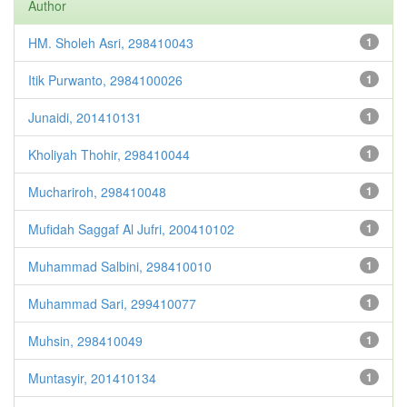
Author
HM. Sholeh Asri, 298410043
1
Itik Purwanto, 2984100026
1
Junaidi, 201410131
1
Kholiyah Thohir, 298410044
1
Muchariroh, 298410048
1
Mufidah Saggaf Al Jufri, 200410102
1
Muhammad Salbini, 298410010
1
Muhammad Sari, 299410077
1
Muhsin, 298410049
1
Muntasyir, 201410134
1