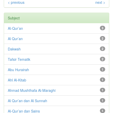
< previous
next >
Subject
Al-Qur’an
3
Al Qur’an
2
Dakwah
2
Tafsir Tematik
2
Abu Hurairah
1
Ahl Al-Kitab
1
Ahmad Mushthafa Al-Maraghi
1
Al Qur’an dan Al Sunnah
1
Al-Qur’an dan Sains
1