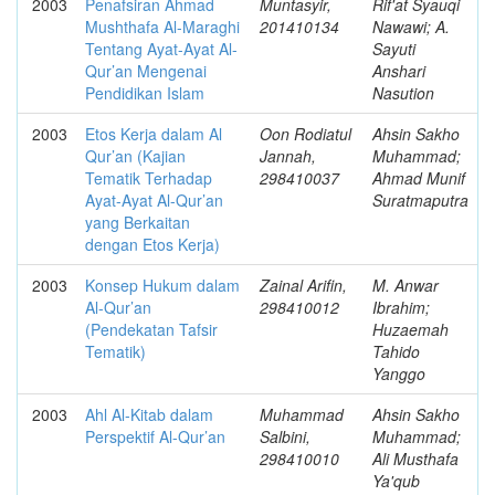
2003
Penafsiran Ahmad
Muntasyir,
Rif'at Syauqi
Mushthafa Al-Maraghi
201410134
Nawawi; A.
Tentang Ayat-Ayat Al-
Sayuti
Qur’an Mengenai
Anshari
Pendidikan Islam
Nasution
2003
Etos Kerja dalam Al
Oon Rodiatul
Ahsin Sakho
Qur’an (Kajian
Jannah,
Muhammad;
Tematik Terhadap
298410037
Ahmad Munif
Ayat-Ayat Al-Qur’an
Suratmaputra
yang Berkaitan
dengan Etos Kerja)
2003
Konsep Hukum dalam
Zainal Arifin,
M. Anwar
Al-Qur’an
298410012
Ibrahim;
(Pendekatan Tafsir
Huzaemah
Tematik)
Tahido
Yanggo
2003
Ahl Al-Kitab dalam
Muhammad
Ahsin Sakho
Perspektif Al-Qur’an
Salbini,
Muhammad;
298410010
Ali Musthafa
Ya'qub