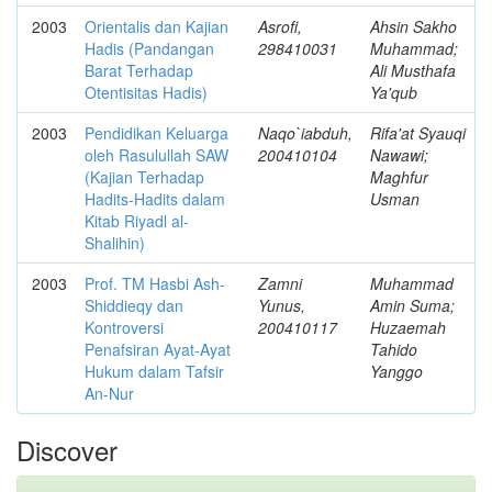
2003
Orientalis dan Kajian
Asrofi,
Ahsin Sakho
Hadis (Pandangan
298410031
Muhammad;
Barat Terhadap
Ali Musthafa
Otentisitas Hadis)
Ya'qub
2003
Pendidikan Keluarga
Naqo`iabduh,
Rifa'at Syauqi
oleh Rasulullah SAW
200410104
Nawawi;
(Kajian Terhadap
Maghfur
Hadits-Hadits dalam
Usman
Kitab Riyadl al-
Shalihin)
2003
Prof. TM Hasbi Ash-
Zamni
Muhammad
Shiddieqy dan
Yunus,
Amin Suma;
Kontroversi
200410117
Huzaemah
Penafsiran Ayat-Ayat
Tahido
Hukum dalam Tafsir
Yanggo
An-Nur
Discover