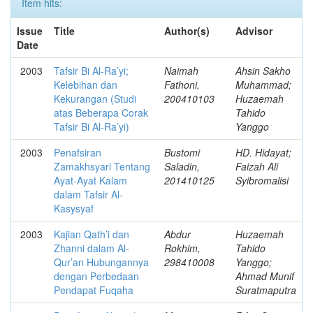
Item hits:
Issue
Title
Author(s)
Advisor
Date
2003
Tafsir Bi Al-Ra’yi;
Naimah
Ahsin Sakho
Kelebihan dan
Fathoni,
Muhammad;
Kekurangan (Studi
200410103
Huzaemah
atas Beberapa Corak
Tahido
Tafsir Bi Al-Ra’yi)
Yanggo
2003
Penafsiran
Bustomi
HD. Hidayat;
Zamakhsyari Tentang
Saladin,
Faizah Ali
Ayat-Ayat Kalam
201410125
Syibromalisi
dalam Tafsir Al-
Kasysyaf
2003
Kajian Qath’i dan
Abdur
Huzaemah
Zhanni dalam Al-
Rokhim,
Tahido
Qur’an Hubungannya
298410008
Yanggo;
dengan Perbedaan
Ahmad Munif
Pendapat Fuqaha
Suratmaputra