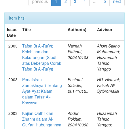
previous
1
2
3
4
...
5
next
Item hits:
Issue
Title
Author(s)
Advisor
Date
2003
Tafsir Bi Al-Ra’yi;
Naimah
Ahsin Sakho
Kelebihan dan
Fathoni,
Muhammad;
Kekurangan (Studi
200410103
Huzaemah
atas Beberapa Corak
Tahido
Tafsir Bi Al-Ra’yi)
Yanggo
2003
Penafsiran
Bustomi
HD. Hidayat;
Zamakhsyari Tentang
Saladin,
Faizah Ali
Ayat-Ayat Kalam
201410125
Syibromalisi
dalam Tafsir Al-
Kasysyaf
2003
Kajian Qath’i dan
Abdur
Huzaemah
Zhanni dalam Al-
Rokhim,
Tahido
Qur’an Hubungannya
298410008
Yanggo;