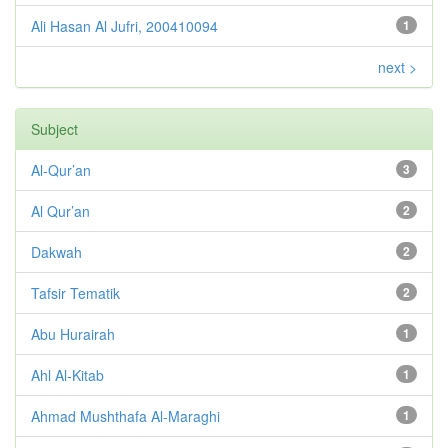
Ali Hasan Al Jufri, 200410094
1
next >
Subject
Al-Qur’an
3
Al Qur’an
2
Dakwah
2
Tafsir Tematik
2
Abu Hurairah
1
Ahl Al-Kitab
1
Ahmad Mushthafa Al-Maraghi
1