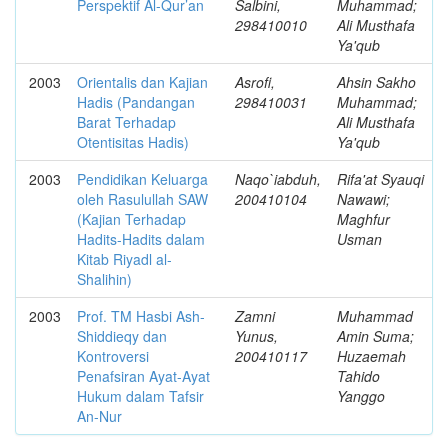
Perspektif Al-Qur’an
Salbini,
Muhammad;
298410010
Ali Musthafa
Ya'qub
2003
Orientalis dan Kajian
Asrofi,
Ahsin Sakho
Hadis (Pandangan
298410031
Muhammad;
Barat Terhadap
Ali Musthafa
Otentisitas Hadis)
Ya'qub
2003
Pendidikan Keluarga
Naqo`iabduh,
Rifa'at Syauqi
oleh Rasulullah SAW
200410104
Nawawi;
(Kajian Terhadap
Maghfur
Hadits-Hadits dalam
Usman
Kitab Riyadl al-
Shalihin)
2003
Prof. TM Hasbi Ash-
Zamni
Muhammad
Shiddieqy dan
Yunus,
Amin Suma;
Kontroversi
200410117
Huzaemah
Penafsiran Ayat-Ayat
Tahido
Hukum dalam Tafsir
Yanggo
An-Nur