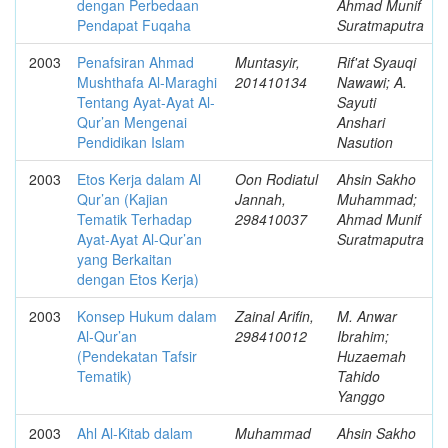
dengan Perbedaan
Ahmad Munif
Pendapat Fuqaha
Suratmaputra
2003
Penafsiran Ahmad
Muntasyir,
Rif'at Syauqi
Mushthafa Al-Maraghi
201410134
Nawawi; A.
Tentang Ayat-Ayat Al-
Sayuti
Qur’an Mengenai
Anshari
Pendidikan Islam
Nasution
2003
Etos Kerja dalam Al
Oon Rodiatul
Ahsin Sakho
Qur’an (Kajian
Jannah,
Muhammad;
Tematik Terhadap
298410037
Ahmad Munif
Ayat-Ayat Al-Qur’an
Suratmaputra
yang Berkaitan
dengan Etos Kerja)
2003
Konsep Hukum dalam
Zainal Arifin,
M. Anwar
Al-Qur’an
298410012
Ibrahim;
(Pendekatan Tafsir
Huzaemah
Tematik)
Tahido
Yanggo
2003
Ahl Al-Kitab dalam
Muhammad
Ahsin Sakho