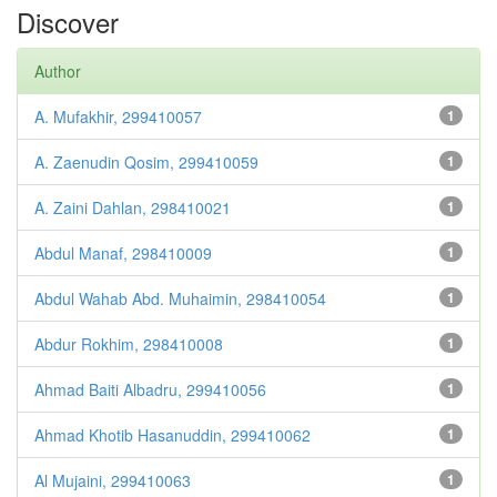
Discover
Author
A. Mufakhir, 299410057
1
A. Zaenudin Qosim, 299410059
1
A. Zaini Dahlan, 298410021
1
Abdul Manaf, 298410009
1
Abdul Wahab Abd. Muhaimin, 298410054
1
Abdur Rokhim, 298410008
1
Ahmad Baiti Albadru, 299410056
1
Ahmad Khotib Hasanuddin, 299410062
1
Al Mujaini, 299410063
1