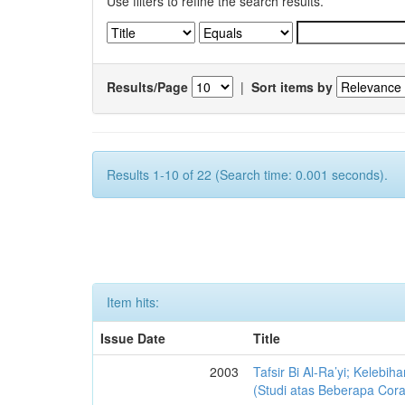
Use filters to refine the search results.
Results/Page
|
Sort items by
Results 1-10 of 22 (Search time: 0.001 seconds).
Item hits:
Issue Date
Title
2003
Tafsir Bi Al-Ra’yi; Kelebi
(Studi atas Beberapa Corak