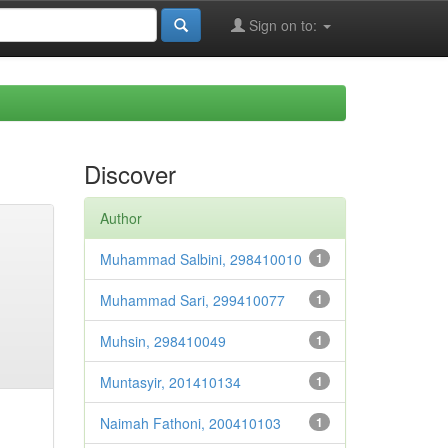
Sign on to:
Discover
Author
Muhammad Salbini, 298410010
1
Muhammad Sari, 299410077
1
Muhsin, 298410049
1
Muntasyir, 201410134
1
Naimah Fathoni, 200410103
1