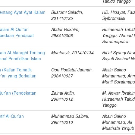
Tahido Yanggo
entang Ayat-Ayat Kalam
Bustomi Saladin,
HD. Hidayat; Faiz
201410125
Syibromalisi
dalam Al-Qur’an
Abdur Rokhim,
Huzaemah Tahid
bedaan Pendapat
298410008
Yanggo; Ahmad 
Suratmaputra
afa Al-Maraghi Tentang
Muntasyir, 201410134
Rif'at Syauqi Naw
enai Pendidikan Islam
Sayuti Anshari N
n (Kajian Tematik
Oon Rodiatul Jannah,
Ahsin Sakho
r’an yang Berkaitan
298410037
Muhammad; Ah
Munif Suratmapu
ur’an (Pendekatan
Zainal Arifin,
M. Anwar Ibrahi
298410012
Huzaemah Tahid
Yanggo
tif Al-Qur’an
Muhammad Salbini,
Ahsin Sakho
298410010
Muhammad; Ali
Musthafa Ya'qub