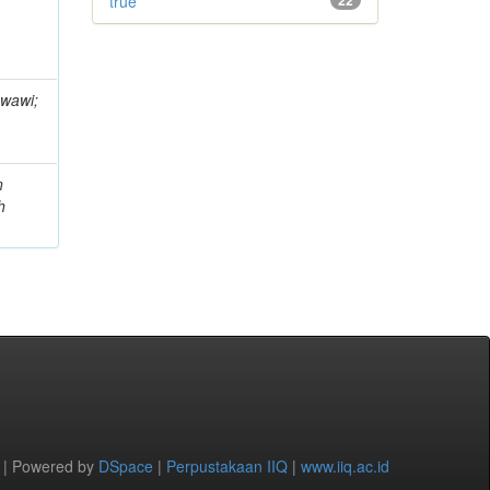
true
22
awawi;
n
h
 | Powered by
DSpace
|
Perpustakaan IIQ
|
www.iiq.ac.id