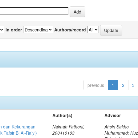
In order
Authors/record
previous
1
2
3
Author(s)
Advisor
han dan Kekurangan
Naimah Fathoni,
Ahsin Sakho
 Tafsir Bi Al-Ra’yi)
200410103
Muhammad; Hu