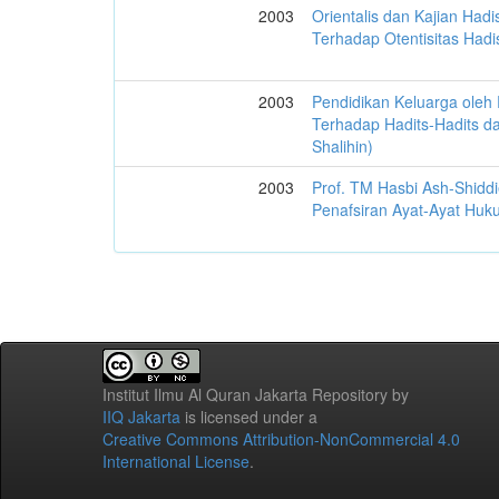
2003
Orientalis dan Kajian Had
Terhadap Otentisitas Hadi
2003
Pendidikan Keluarga oleh 
Terhadap Hadits-Hadits da
Shalihin)
2003
Prof. TM Hasbi Ash-Shiddi
Penafsiran Ayat-Ayat Huk
Institut Ilmu Al Quran Jakarta Repository
by
IIQ Jakarta
is licensed under a
Creative Commons Attribution-NonCommercial 4.0
International License
.