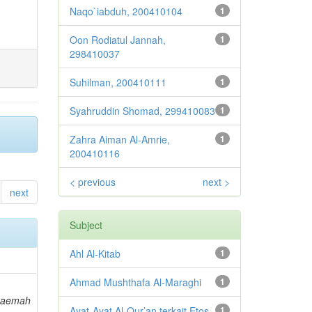
Naqo`iabduh, 200410104
1
Oon Rodiatul Jannah,
1
298410037
Suhilman, 200410111
1
Syahruddin Shomad, 299410083
1
Zahra Aiman Al-Amrie,
1
200410116
< previous
next >
next
Subject
Ahl Al-Kitab
1
Ahmad Mushthafa Al-Maraghi
1
zaemah
Ayat-Ayat Al-Qur’an terkait Etos
1