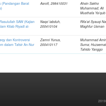
is (Pandangan Barat
Asrofi, 298410031
Ahsin Sakho
s)
Muhammad; Ali
Musthafa Ya'qub
Rasulullah SAW (Kajian
Naqo`iabduh,
Rifa'at Syauqi N
lam Kitab Riyadl al-
200410104
Maghfur Usman
eqy dan Kontroversi
Zamni Yunus,
Muhammad Ami
um dalam Tafsir An-Nur
200410117
Suma; Huzaema
Tahido Yanggo
2019