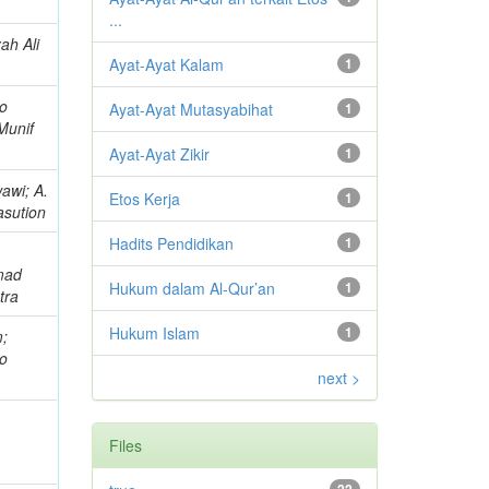
...
ah Ali
Ayat-Ayat Kalam
1
o
Ayat-Ayat Mutasyabihat
1
Munif
Ayat-Ayat Zikir
1
awi; A.
Etos Kerja
1
asution
Hadits Pendidikan
1
mad
Hukum dalam Al-Qur’an
1
tra
Hukum Islam
1
m;
o
next >
Files