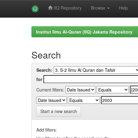
IIQ Repository
Browse
Help
Skip
navigation
Institut Ilmu Al-Quran (IIQ) Jakarta Repository
Search
Search:
for
Current filters:
Start a new search
Add filters: