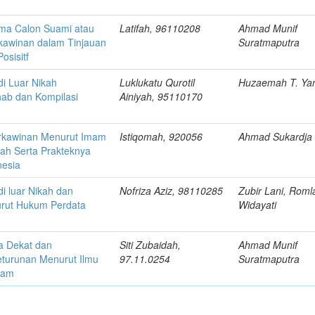
ma Calon Suami atau
Latifah, 96110208
Ahmad Munif
rkawinan dalam Tinjauan
Suratmaputra
sisitf
di Luar Nikah
Luklukatu Qurotil
Huzaemah T. Ya
ab dan Kompilasi
Ainiyah, 95110170
)
rkawinan Menurut Imam
Istiqomah, 920056
Ahmad Sukardja
fah Serta Prakteknya
nesia
i luar Nikah dan
Nofriza Aziz, 98110285
Zubir Lani, Roml
rut Hukum Perdata
Widayati
a Dekat dan
Siti Zubaidah,
Ahmad Munif
turunan Menurut Ilmu
97.11.0254
Suratmaputra
lam