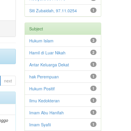
Siti Zubaidah, 97.11.0254
1
Subject
Hukum Islam
3
Hamil di Luar Nikah
2
Antar Keluarga Dekat
1
hak Perempuan
1
next
Hukum Positif
1
Ilmu Kedokteran
1
Imam Abu Hanifah
1
nggo
Imam Syafii
1