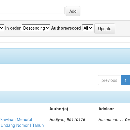
In order
Authors/record
previous
1
Author(s)
Advisor
rkawinan Menurut
Rodiyah, 95110176
Huzaemah T. Ya
-Undang Nomor I Tahun