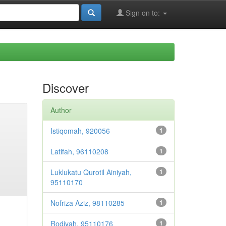
Sign on to:
Discover
Author
Istiqomah, 920056
1
Latifah, 96110208
1
Luklukatu Qurotil Ainiyah,
1
95110170
Nofriza Aziz, 98110285
1
Rodiyah, 95110176
1