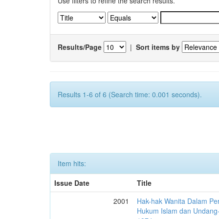
Use filters to refine the search results.
Results/Page
|
Sort items by
Results 1-6 of 6 (Search time: 0.001 seconds).
Item hits:
Issue Date
Title
2001
Hak-hak Wanita Dalam Pe
Hukum Islam dan Undang