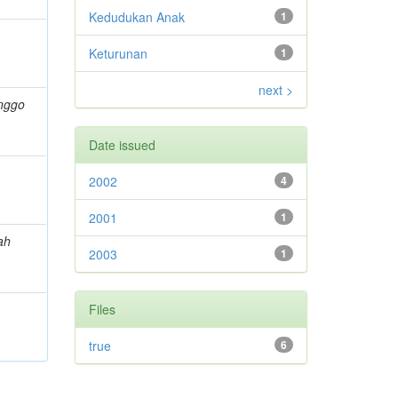
Kedudukan Anak
1
Keturunan
1
next >
nggo
Date issued
2002
4
2001
1
ah
2003
1
Files
true
6