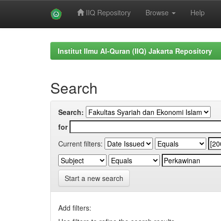
IIQ Repository
Browse
Help
Skip
navigation
Institut Ilmu Al-Quran (IIQ) Jakarta Repository
Search
Search:
for
Current filters:
Start a new search
Add filters: