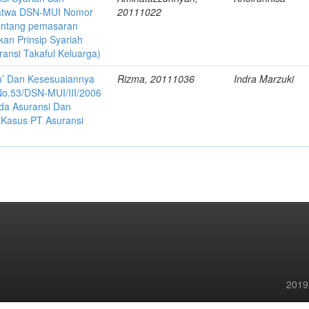
atwa DSN-MUI Nomor
20111022
entang pemasaran
an Prinsip Syariah
ansi Takaful Keluarga)
u’ Dan Kesesuaiannya
Rizma, 20111036
Indra Marzuki
o.53/DSN-MUI/III/2006
da Asuransi Dan
i Kasus PT Asuransi
2019