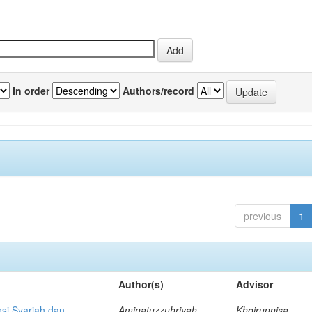
In order
Authors/record
previous
1
Author(s)
Advisor
si Syariah dan
Aminatuzzuhriyah,
Khoirunnisa