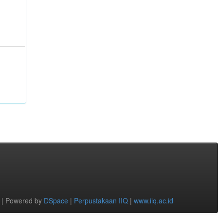
 | Powered by
DSpace
|
Perpustakaan IIQ
|
www.iiq.ac.id