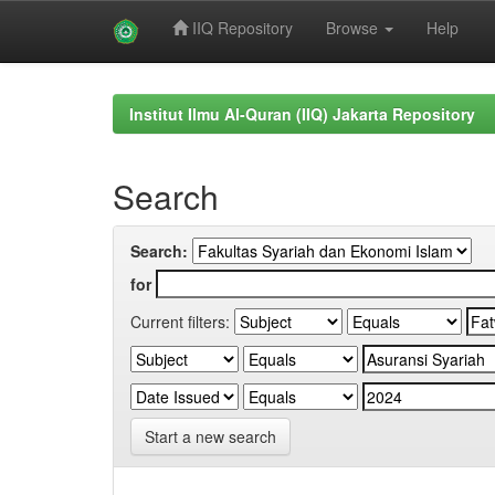
IIQ Repository
Browse
Help
Skip
navigation
Institut Ilmu Al-Quran (IIQ) Jakarta Repository
Search
Search:
for
Current filters:
Start a new search