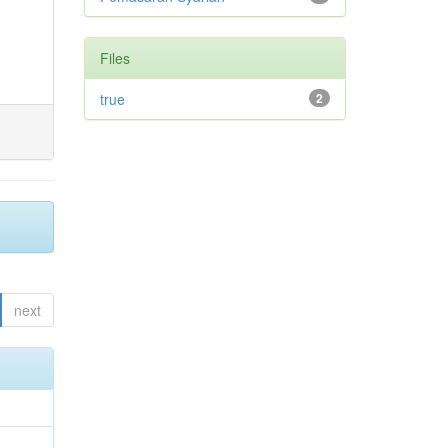
Files
true
2
next