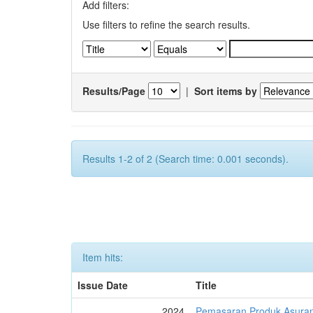
Add filters:
Use filters to refine the search results.
Results/Page
|
Sort items by
Results 1-2 of 2 (Search time: 0.001 seconds).
Item hits:
Issue Date
Title
2024
Pemasaran Produk Asuran