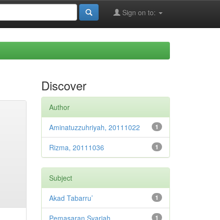
Sign on to:
Discover
Author
Aminatuzzuhriyah, 20111022
1
Rizma, 20111036
1
Subject
Akad Tabarru’
1
Pemasaran Syariah
1