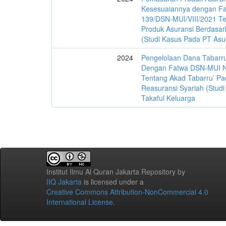
Kesesuaiannya dengan F
139/DSN-MUI/VIII/2021 T
Produk Asuransi Berdasark
(Studi Kasus Pada PT Asur
2024
Pengelolaan Dana Tabarr
Dengan Fatwa DSN-MUI N
Tentang Akad Tabarru’ Pa
Reasuransi Syariah (Stud
Takaful Keluarga
Institut Ilmu Al Quran Jakarta Repository
by
IIQ Jakarta
is licensed under a
Creative Commons Attribution-NonCommercial 4.0
International License
.