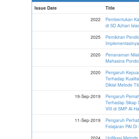
Issue Date
Title
2022
Pembentukan Kar
di SD Azhari Isl
2025
Pemikiran Pendi
Implementasinya
2020
Penanaman Nilai
Mahasina Pondo
2020
Pengaruh Kepuas
Terhadap Kualita
Diklat Metode Til
19-Sep-2019
Pengaruh Pemaha
Terhadap Sikap S
VIII di SMP Al-H
11-Sep-2019
Pengaruh Perhat
Felajaran PAI Di
2024
Unifikasi Metod