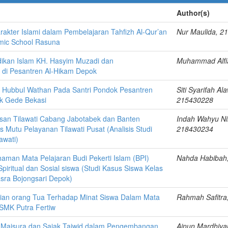
Author(s)
akter Islami dalam Pembelajaran Tahfizh Al-Qur’an
Nur Maulida, 2
amic School Rasuna
dikan Islam KH. Hasyim Muzadi dan
Muhammad Alfi
 di Pesantren Al-Hikam Depok
 Hubbul Wathan Pada Santri Pondok Pesantren
Siti Syarifah Al
k Gede Bekasi
215430228
an Tilawati Cabang Jabotabek dan Banten
Indah Wahyu Ni
s Mutu Pelayanan Tilawati Pusat (Analisis Studi
218430234
awati)
man Mata Pelajaran Budi Pekerti Islam (BPI)
Nahda Habibah
piritual dan Sosial siswa (Studi Kasus Siswa Kelas
asra Bojongsari Depok)
ian orang Tua Terhadap Minat Siswa Dalam Mata
Rahmah Safitra
 SMK Putra Fertiw
e Maisura dan Sajak Tajwid dalam Pengembangan
Ainun Mardhiya