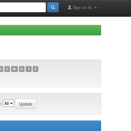
Sign on to:
U
V
W
X
Y
Z
: