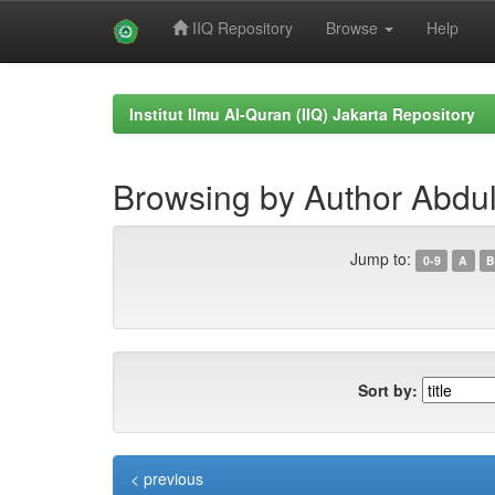
IIQ Repository
Browse
Help
Skip
navigation
Institut Ilmu Al-Quran (IIQ) Jakarta Repository
Browsing by Author Abdu
Jump to:
0-9
A
B
Sort by:
< previous