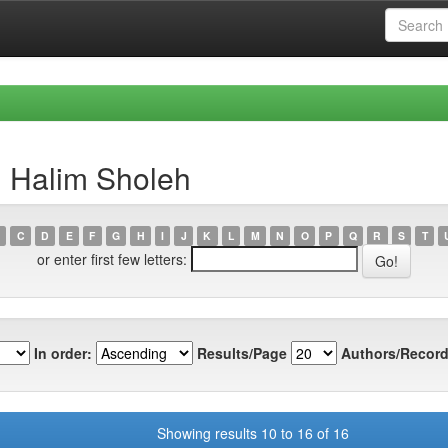
l Halim Sholeh
C
D
E
F
G
H
I
J
K
L
M
N
O
P
Q
R
S
T
or enter first few letters:
In order:
Results/Page
Authors/Record
Showing results 10 to 16 of 16