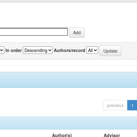
In order
Authors/record
previous
1
Author(s)
Advisor