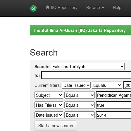
IIQ Repository
Browse
Help
Skip
navigation
Institut Ilmu Al-Quran (IIQ) Jakarta Repository
Search
Search:
for
Current filters:
Start a new search