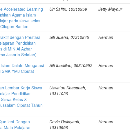
e Accelerated Learning
Uri Safitri, 10310959
Jetty Maynur
idikan Agama Islam
lajar pada siswa kelas
 Cilegon Banten
aktif dengan Prestasi
Siti Juleha, 07310845
Herman
elajaran Pendidikan
is di MIN Al Azhar
rsa Jakarta Selatan)
Islam Dalatn Mengatasi
Siti Ibadillah, 09310952
Herman
di SMK YMJ Ciputat
an Lembar Kerja Siswa
Uswatun Khasanah,
Herman
elajar Pendidikan
10311026
 Siswa Kelas X
ussalam Ciputat Tahun
 Quotient Dengan
Devie Dellayanti,
Herman
da Mata Pelajaran
10310996