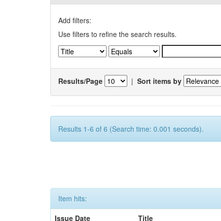
Add filters:
Use filters to refine the search results.
Results/Page
|
Sort items by
Results 1-6 of 6 (Search time: 0.001 seconds).
Item hits:
Issue Date
Title