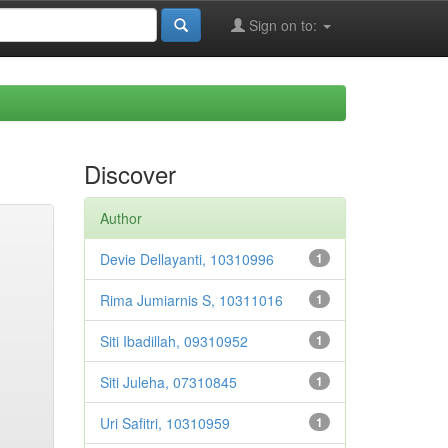
Sign on to:
Discover
Author
Devie Dellayanti, 10310996
1
Rima Jumiarnis S, 10311016
1
Siti Ibadillah, 09310952
1
Siti Juleha, 07310845
1
Uri Safitri, 10310959
1