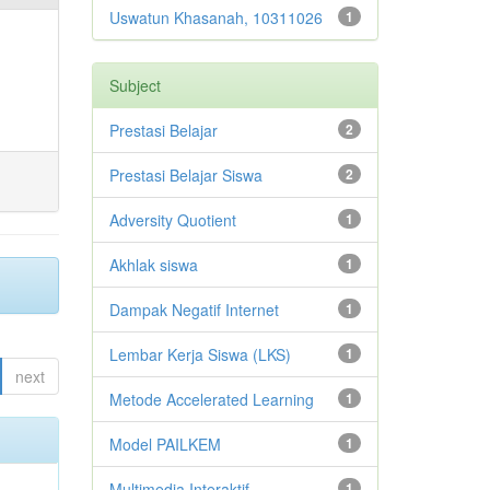
Uswatun Khasanah, 10311026
1
Subject
Prestasi Belajar
2
Prestasi Belajar Siswa
2
Adversity Quotient
1
Akhlak siswa
1
Dampak Negatif Internet
1
Lembar Kerja Siswa (LKS)
1
next
Metode Accelerated Learning
1
Model PAILKEM
1
Multimedia Interaktif
1