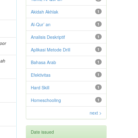
Akidah Akhlak
1
Al-Qur’ an
1
Analisis Deskriptif
1
oor
Aplikasi Metode Drill
1
mah
Bahasa Arab
1
Efektivitas
1
Hard Skill
1
Homeschooling
1
next >
Date issued