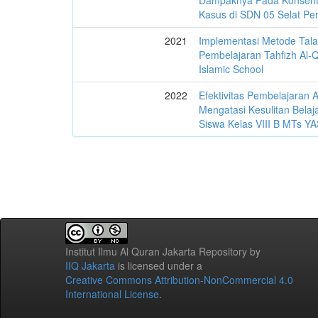
Dampaknya Pada Konsentra
Kasus di SDN 05 Selat P
2021
Implementasi Metode Tal
Pembelajaran Tahfizh Al-
Islamic School
2022
Efektivitas Pembelajaran 
Mengatasi Kesulitan Bela
Siswa Kelas VIII B MTs Y
Institut Ilmu Al Quran Jakarta Repository
by
IIQ Jakarta
is licensed under a
Creative Commons Attribution-NonCommercial 4.0
International License
.