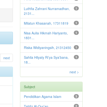
Luthfia Zahrani Nurramadhan,
1
2131...
Milatun Khasanah, 17311819
1
Nisa Aulia Hikmah Hariyanto,
1
1831...
Riska Widiyaningsih, 21312450
1
Sahila Hilyaty Ri’ya Sya’bana,
1
next
18...
next >
Subject
Pendidikan Agama Islam
3
Tahfiz Al-Qur’an
2