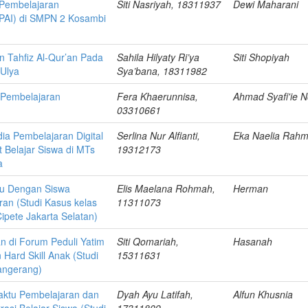
 Pembelajaran
Siti Nasriyah, 18311937
Dewi Maharani
(PAI) di SMPN 2 Kosambi
n Tahfiz Al-Qur’an Pada
Sahila Hilyaty Ri’ya
Siti Shopiyah
‘Ulya
Sya’bana, 18311982
gi Pembelajaran
Fera Khaerunnisa,
Ahmad Syafi'ie N
03310661
a Pembelajaran Digital
Serlina Nur Alfianti,
Eka Naelia Rah
 Belajar Siswa di MTs
19312173
a
ru Dengan Siswa
Elis Maelana Rohmah,
Herman
ran (Studi Kasus kelas
11311073
Cipete Jakarta Selatan)
n di Forum Peduli Yatim
Siti Qomariah,
Hasanah
Hard Skill Anak (Studi
15311631
angerang)
ktu Pembelajaran dan
Dyah Ayu Latifah,
Alfun Khusnia