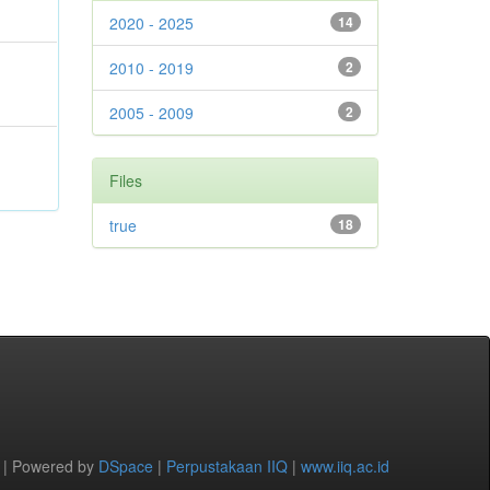
2020 - 2025
14
2010 - 2019
2
2005 - 2009
2
Files
true
18
 | Powered by
DSpace
|
Perpustakaan IIQ
|
www.iiq.ac.id