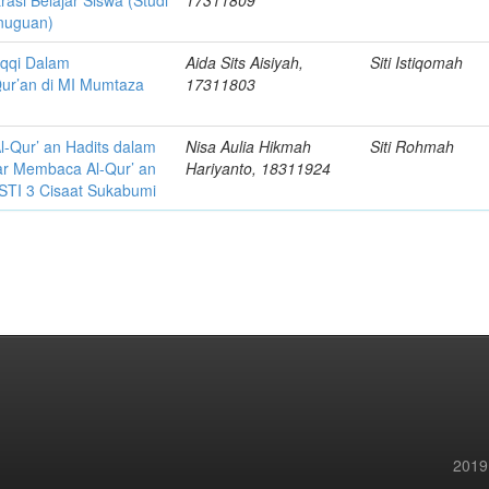
si Belajar Siswa (Studi
17311809
enuguan)
aqqi Dalam
Aida Sits Aisiyah,
Siti Istiqomah
Qur’an di MI Mumtaza
17311803
Al-Qur’ an Hadits dalam
Nisa Aulia Hikmah
Siti Rohmah
jar Membaca Al-Qur’ an
Hariyanto, 18311924
ASTI 3 Cisaat Sukabumi
2019