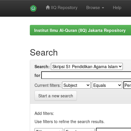
IIQ Repository
Browse
Help
Skip
navigation
Institut Ilmu Al-Quran (IIQ) Jakarta Repository
Search
Search:
for
Current filters:
Start a new search
Add filters:
Use filters to refine the search results.