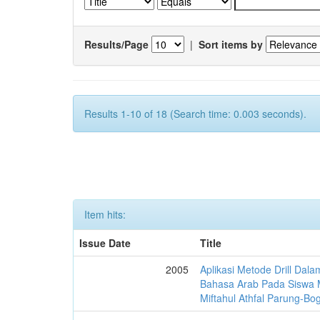
Results/Page
|
Sort items by
Results 1-10 of 18 (Search time: 0.003 seconds).
Item hits:
Issue Date
Title
2005
Aplikasi Metode Drill Dal
Bahasa Arab Pada Siswa M
Miftahul Athfal Parung-Bo