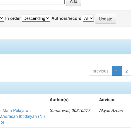
In order
Authors/record
previous
1
2
Author(s)
Advisor
am Mata Pelajaran
Sumarwati, 00310577
Akyas Azhari
Adrasah Ibtidaiyah (NI)
gor