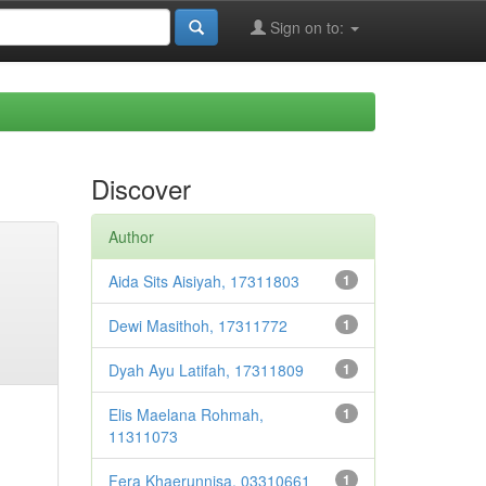
Sign on to:
Discover
Author
Aida Sits Aisiyah, 17311803
1
Dewi Masithoh, 17311772
1
Dyah Ayu Latifah, 17311809
1
Elis Maelana Rohmah,
1
11311073
Fera Khaerunnisa, 03310661
1