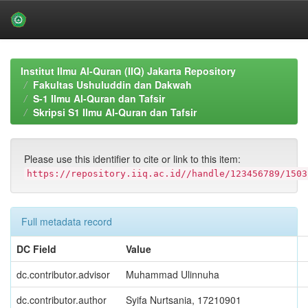
Skip
navigation
Institut Ilmu Al-Quran (IIQ) Jakarta Repository
Fakultas Ushuluddin dan Dakwah
S-1 Ilmu Al-Quran dan Tafsir
Skripsi S1 Ilmu Al-Quran dan Tafsir
Please use this identifier to cite or link to this item:
https://repository.iiq.ac.id//handle/123456789/1503
Full metadata record
DC Field
Value
dc.contributor.advisor
Muhammad Ulinnuha
dc.contributor.author
Syifa Nurtsania, 17210901