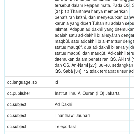
tersebut dalam kejapan mata. Pada QS. 
[34]: 12 Thanthawi hanya memberikan
penafsiran lafzhî, dan menyebutkan bah
karunia yang diberi Tuhan itu adalah seb
nikmat. Adapun ad-dakhîl yang ditemuka
adalah satu ad-dakhîl bi al-isyârah denga
maqbûl, satu addakhîl bi al-ma‟tsûr deng
status mauqûf, dua ad-dakhîl bi ar-ra‟yi 
status maqbûl dan mauqûf. Ad-dakhîl ter
ditemukan dalam penafsiran QS. Al-Isrâ [1
dan QS. An-Naml [27]: 38-40, sedangkan
QS. Sabâ [34]: 12 tidak terdapat unsur ad
dc.language.iso
id
dc.publisher
Institut Ilmu Al Quran (IIQ) Jakarta
dc.subject
Ad-Dakhîl
dc.subject
Thanthawi Jauhari
dc.subject
Teleportasi