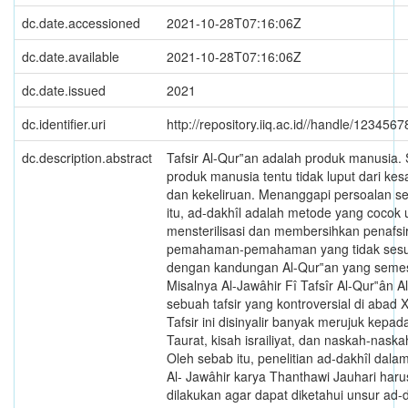
dc.date.accessioned
2021-10-28T07:16:06Z
dc.date.available
2021-10-28T07:16:06Z
dc.date.issued
2021
dc.identifier.uri
http://repository.iiq.ac.id//handle/123456
dc.description.abstract
Tafsir Al-Qur‟an adalah produk manusia. 
produk manusia tentu tidak luput dari ke
dan kekeliruan. Menanggapi persoalan se
itu, ad-dakhîl adalah metode yang cocok 
mensterilisasi dan membersihkan penafsir
pemahaman-pemahaman yang tidak sesu
dengan kandungan Al-Qur‟an yang semes
Misalnya Al-Jawâhir Fî Tafsîr Al-Qur‟ân A
sebuah tafsir yang kontroversial di abad 
Tafsir ini disinyalir banyak merujuk kepada 
Taurat, kisah israiliyat, dan naskah-naska
Oleh sebab itu, penelitian ad-dakhîl dalam
Al- Jawâhir karya Thanthawi Jauhari haru
dilakukan agar dapat diketahui unsur ad-d