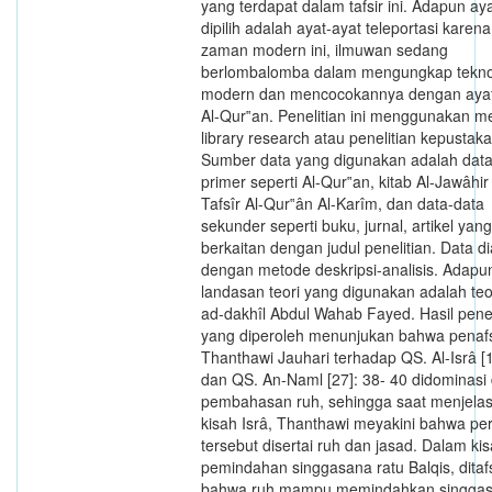
yang terdapat dalam tafsir ini. Adapun ay
dipilih adalah ayat-ayat teleportasi karena
zaman modern ini, ilmuwan sedang
berlombalomba dalam mengungkap tekno
modern dan mencocokannya dengan ayat
Al-Qur‟an. Penelitian ini menggunakan m
library research atau penelitian kepustak
Sumber data yang digunakan adalah data
primer seperti Al-Qur‟an, kitab Al-Jawâhir
Tafsîr Al-Qur‟ân Al-Karîm, dan data-data
sekunder seperti buku, jurnal, artikel yang
berkaitan dengan judul penelitian. Data di
dengan metode deskripsi-analisis. Adapu
landasan teori yang digunakan adalah teori
ad-dakhîl Abdul Wahab Fayed. Hasil penel
yang diperoleh menunjukan bahwa penaf
Thanthawi Jauhari terhadap QS. Al-Isrâ [1
dan QS. An-Naml [27]: 38- 40 didominasi
pembahasan ruh, sehingga saat menjela
kisah Isrâ, Thanthawi meyakini bahwa pe
tersebut disertai ruh dan jasad. Dalam ki
pemindahan singgasana ratu Balqis, ditaf
bahwa ruh mampu memindahkan singga