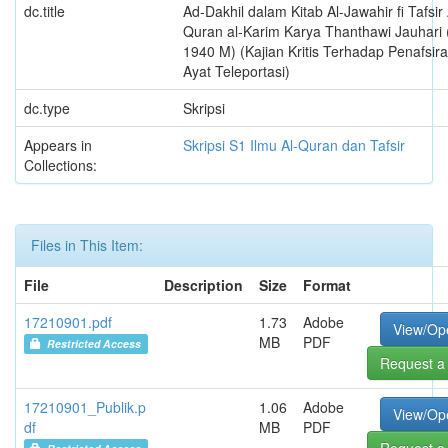
dc.title
Ad-Dakhil dalam Kitab Al-Jawahir fi Tafsir 
Quran al-Karim Karya Thanthawi Jauhari 
1940 M) (Kajian Kritis Terhadap Penafsira
Ayat Teleportasi)
dc.type
Skripsi
Appears in
Skripsi S1 Ilmu Al-Quran dan Tafsir
Collections:
Files in This Item:
File
Description
Size
Format
17210901.pdf
1.73
Adobe
View/Op
MB
PDF
Restricted Access
Request a
17210901_Publik.p
1.06
Adobe
View/Op
df
MB
PDF