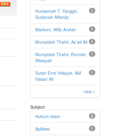
Huzaemah T. Yanggo,
1
Susianah Affandy
Markoni, Willy Arafah
1
Mursyidah Thahir, As’ad Ali
1
Mursyidah Thahir, Romlah
1
Widayati
Sutan Emir Hidayat, AM
1
Hasan Ali
next >
Subject
Hukum Islam
2
Aplikasi
1