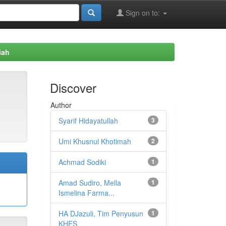
Sign on to:
iah
Discover
Author
Syarif Hidayatullah
3
Umi Khusnul Khotimah
2
Achmad Sodiki
1
Amad Sudiro, Mella
1
Ismelina Farma...
HA DJazuli, Tim Penyusun
1
KHES