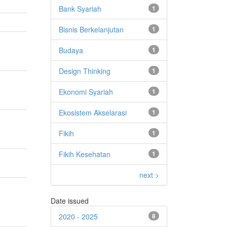
Bank Syariah
1
Bisnis Berkelanjutan
1
Budaya
1
Design Thinking
1
Ekonomi Syariah
1
Ekosistem Akselarasi
1
Fikih
1
Fikih Kesehatan
1
next >
Date issued
2020 - 2025
8