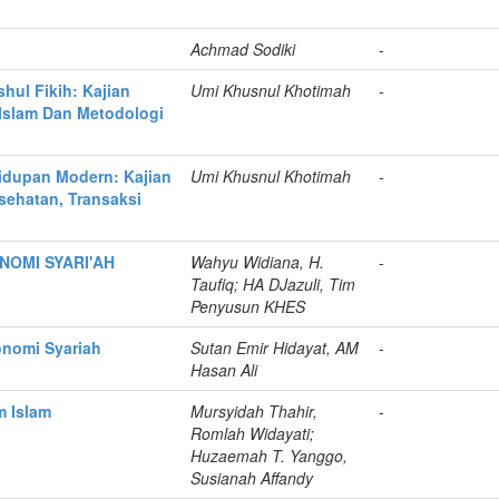
Achmad Sodiki
-
hul Fikih: Kajian
Umi Khusnul Khotimah
-
slam Dan Metodologi
idupan Modern: Kajian
Umi Khusnul Khotimah
-
sehatan, Transaksi
NOMI SYARI'AH
Wahyu Widiana, H.
-
Taufiq; HA DJazuli, Tim
Penyusun KHES
onomi Syariah
Sutan Emir Hidayat, AM
-
Hasan Ali
m Islam
Mursyidah Thahir,
-
Romlah Widayati;
Huzaemah T. Yanggo,
Susianah Affandy