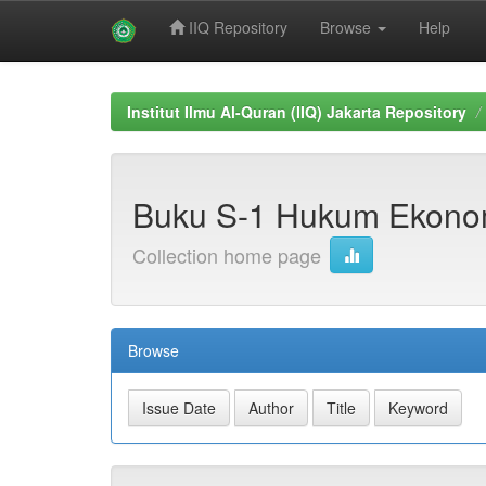
IIQ Repository
Browse
Help
Skip
navigation
Institut Ilmu Al-Quran (IIQ) Jakarta Repository
Buku S-1 Hukum Ekonom
Collection home page
Browse