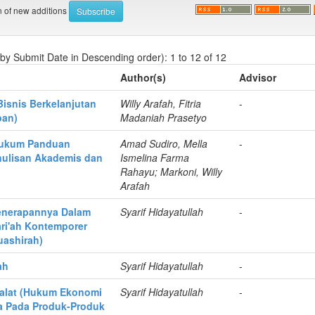
on of new additions
 by Submit Date in Descending order): 1 to 12 of 12
Author(s)
Advisor
isnis Berkelanjutan
Willy Arafah, Fitria
-
pan)
Madaniah Prasetyo
 Hukum Panduan
Amad Sudiro, Mella
-
nulisan Akademis dan
Ismelina Farma
Rahayu; Markoni, Willy
Arafah
Penerapannya Dalam
Syarif Hidayatullah
-
ri'ah Kontemporer
uashirah)
ah
Syarif Hidayatullah
-
malat (Hukum Ekonomi
Syarif Hidayatullah
-
ya Pada Produk-Produk