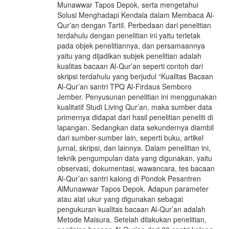
Munawwar Tapos Depok, serta mengetahui
Solusi Menghadapi Kendala dalam Membaca Al-
Qur’an dengan Tartil. Perbedaan dari penelitian
terdahulu dengan penelitian ini yaitu terletak
pada objek penelitiannya, dan persamaannya
yaitu yang dijadikan subjek penelitian adalah
kualitas bacaan Al-Qur’an seperti contoh dari
skripsi terdahulu yang berjudul “Kualitas Bacaan
Al-Qur’an santri TPQ Al-Firdaus Semboro
Jember. Penyusunan penelitian ini menggunakan
kualitatif Studi Living Qur’an, maka sumber data
primernya didapat dari hasil penelitian peneliti di
lapangan. Sedangkan data sekundernya diambil
dari sumber-sumber lain, seperti buku, artikel
jurnal, skripsi, dan lainnya. Dalam penelitian ini,
teknik pengumpulan data yang digunakan, yaitu
observasi, dokumentasi, wawancara, tes bacaan
Al-Qur’an santri kalong di Pondok Pesantren
AlMunawwar Tapos Depok. Adapun parameter
atau alat ukur yang digunakan sebagai
pengukuran kualitas bacaan Al-Qur’an adalah
Metode Maisura. Setelah dilakukan penelitian,