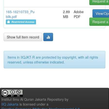
Request a
165-16210733_Pu
2.89
Adobe
View/Op
blik.pdf
MB
PDF
Request a
Restricted Access
Show full item record
Items in IIQJKT-R are protected by copyright, with all rights
reserved, unless otherwise indicated.
Institut Ilmu Al Quran Jakarta Repository
by
IIQ Jakarta
is licensed under a