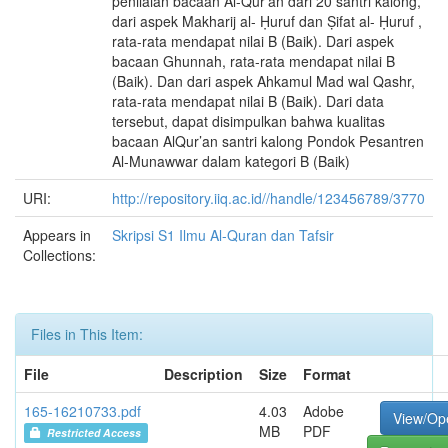
penilaian bacaan Al-Qur’an dari 20 santri kalong,
dari aspek Makharij al- Ḥuruf dan Ṣifat al- Ḥuruf ,
rata-rata mendapat nilai B (Baik). Dari aspek
bacaan Ghunnah, rata-rata mendapat nilai B
(Baik). Dan dari aspek Ahkamul Mad wal Qashr,
rata-rata mendapat nilai B (Baik). Dari data
tersebut, dapat disimpulkan bahwa kualitas
bacaan AlQur’an santri kalong Pondok Pesantren
Al-Munawwar dalam kategori B (Baik)
URI:
http://repository.iiq.ac.id//handle/123456789/3770
Appears in
Skripsi S1 Ilmu Al-Quran dan Tafsir
Collections:
Files in This Item:
File
Description
Size
Format
165-16210733.pdf
4.03
Adobe
View/Op
MB
PDF
Restricted Access