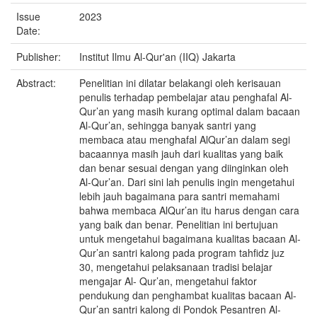
Issue
2023
Date:
Publisher:
Institut Ilmu Al-Qur'an (IIQ) Jakarta
Abstract:
Penelitian ini dilatar belakangi oleh kerisauan
penulis terhadap pembelajar atau penghafal Al-
Qur’an yang masih kurang optimal dalam bacaan
Al-Qur’an, sehingga banyak santri yang
membaca atau menghafal AlQur’an dalam segi
bacaannya masih jauh dari kualitas yang baik
dan benar sesuai dengan yang diinginkan oleh
Al-Qur’an. Dari sini lah penulis ingin mengetahui
lebih jauh bagaimana para santri memahami
bahwa membaca AlQur’an itu harus dengan cara
yang baik dan benar. Penelitian ini bertujuan
untuk mengetahui bagaimana kualitas bacaan Al-
Qur’an santri kalong pada program tahfidz juz
30, mengetahui pelaksanaan tradisi belajar
mengajar Al- Qur’an, mengetahui faktor
pendukung dan penghambat kualitas bacaan Al-
Qur’an santri kalong di Pondok Pesantren Al-