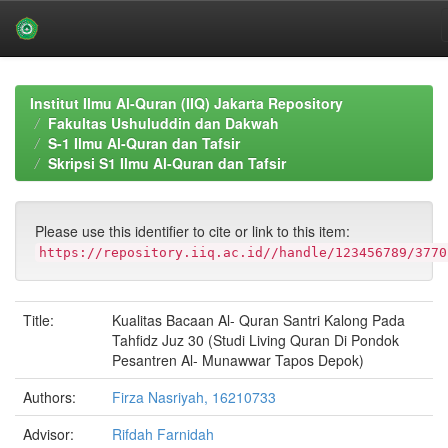
Skip
navigation
Institut Ilmu Al-Quran (IIQ) Jakarta Repository
Fakultas Ushuluddin dan Dakwah
S-1 Ilmu Al-Quran dan Tafsir
Skripsi S1 Ilmu Al-Quran dan Tafsir
Please use this identifier to cite or link to this item:
https://repository.iiq.ac.id//handle/123456789/3770
Title:
Kualitas Bacaan Al- Quran Santri Kalong Pada
Tahfidz Juz 30 (Studi Living Quran Di Pondok
Pesantren Al- Munawwar Tapos Depok)
Authors:
Firza Nasriyah, 16210733
Advisor:
Rifdah Farnidah