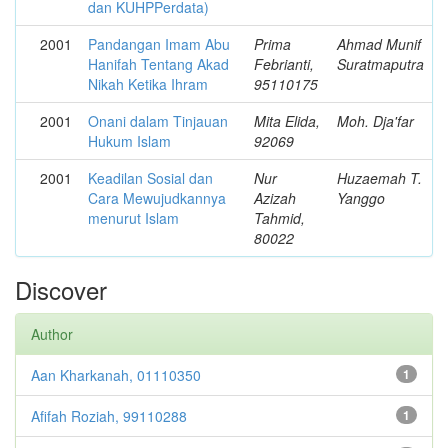
dan KUHPPerdata)
2001
Pandangan Imam Abu
Prima
Ahmad Munif
Hanifah Tentang Akad
Febrianti,
Suratmaputra
Nikah Ketika Ihram
95110175
2001
Onani dalam Tinjauan
Mita Elida,
Moh. Dja'far
Hukum Islam
92069
2001
Keadilan Sosial dan
Nur
Huzaemah T.
Cara Mewujudkannya
Azizah
Yanggo
menurut Islam
Tahmid,
80022
Discover
Author
Aan Kharkanah, 01110350
1
Afifah Roziah, 99110288
1