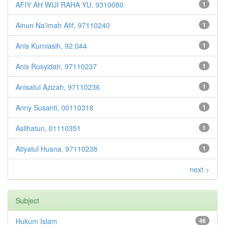
AFIY AH WIJI RAHA YU, 9310080
1
Ainun Na'imah Afif, 97110240
1
Anis Kurniasih, 92.044
1
Anis Rosyidah, 97110237
1
Anisatul Azizah, 97110236
1
Anny Susanti, 00110318
1
Aslihatun, 01110351
1
Atiyatul Husna, 97110238
1
next >
Subject
Hukum Islam
46