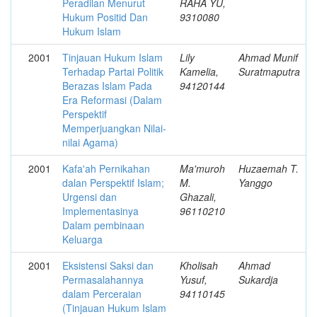
Peradilan Menurut
RAHA YU,
Hukum Positid Dan
9310080
Hukum Islam
2001
Tinjauan Hukum Islam
Lily
Ahmad Munif
Terhadap Partai Politik
Kamelia,
Suratmaputra
Berazas Islam Pada
94120144
Era Reformasi (Dalam
Perspektif
Memperjuangkan Nilai-
nilai Agama)
2001
Kafa'ah Pernikahan
Ma'muroh
Huzaemah T.
dalan Perspektif Islam;
M.
Yanggo
Urgensi dan
Ghazali,
Implementasinya
96110210
Dalam pembinaan
Keluarga
2001
Eksistensi Saksi dan
Kholisah
Ahmad
Permasalahannya
Yusuf,
Sukardja
dalam Perceraian
94110145
(Tinjauan Hukum Islam