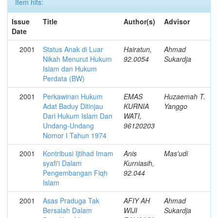
Item hits:
Issue
Title
Author(s)
Advisor
Date
2001
Status Anak di Luar
Hairatun,
Ahmad
Nikah Menurut Hukum
92.0054
Sukardja
Islam dan Hukum
Perdata (BW)
2001
Perkawinan Hukum
EMAS
Huzaemah T.
Adat Baduy Ditinjau
KURNIA
Yanggo
Dari Hukum Islam Dan
WATI,
Undang-Undang
96120203
Nomor I Tahun 1974
2001
Kontribusi Ijtihad Imam
Anis
Mas'udi
syafi'i Dalam
Kurniasih,
Pengembangan Fiqh
92.044
Islam
2001
Asas Praduga Tak
AFIY AH
Ahmad
Bersalah Dalam
WIJI
Sukardja