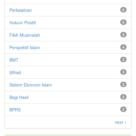
Perkawinan
6
Hukum Positif
5
Fikih Muamalah
4
Perspektif Islam
4
BMT
3
Ijtihad
3
Sistem Ekonomi Islam
3
Bagi Hasil
2
BPRS
2
next >