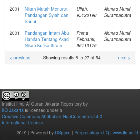
2001
Nikah Mutah Menurut
Ulfah,
Ahmad Munif
Pandangan Syiah dan
95120196
Suratmaputra
Sunni
2001
Pandangan Imam Abu
Prima
Ahmad Munif
Hanifah Tentang Akad
Febrianti,
Suratmaputra
Nikah Ketika Ihram
95110175
< previous
Showing results 8 to 27 of 54
next >
Institut Ilmu Al Quran Jakarta Repository
by
IIQ Jakarta
is licensed under a
Creative Commons Attribution-NonCommercial 4.0
International License
.
2019 | Powered by
DSpace
|
Perpustakaan IIQ
|
www.iiq.ac.id