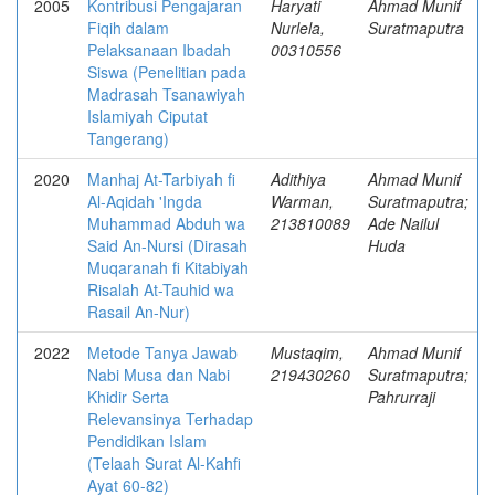
2005
Kontribusi Pengajaran
Haryati
Ahmad Munif
Fiqih dalam
Nurlela,
Suratmaputra
Pelaksanaan Ibadah
00310556
Siswa (Penelitian pada
Madrasah Tsanawiyah
Islamiyah Ciputat
Tangerang)
2020
Manhaj At-Tarbiyah fi
Adithiya
Ahmad Munif
Al-Aqidah 'Ingda
Warman,
Suratmaputra;
Muhammad Abduh wa
213810089
Ade Nailul
Said An-Nursi (Dirasah
Huda
Muqaranah fi Kitabiyah
Risalah At-Tauhid wa
Rasail An-Nur)
2022
Metode Tanya Jawab
Mustaqim,
Ahmad Munif
Nabi Musa dan Nabi
219430260
Suratmaputra;
Khidir Serta
Pahrurraji
Relevansinya Terhadap
Pendidikan Islam
(Telaah Surat Al-Kahfi
Ayat 60-82)