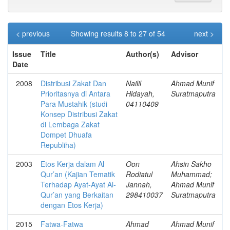
< previous
Showing results 8 to 27 of 54
next >
Issue
Title
Author(s)
Advisor
Date
2008
Distribusi Zakat Dan
Nailil
Ahmad Munif
Prioritasnya di Antara
Hidayah,
Suratmaputra
Para Mustahik (studi
04110409
Konsep Distribusi Zakat
di Lembaga Zakat
Dompet Dhuafa
Republiha)
2003
Etos Kerja dalam Al
Oon
Ahsin Sakho
Qur’an (Kajian Tematik
Rodiatul
Muhammad;
Terhadap Ayat-Ayat Al-
Jannah,
Ahmad Munif
Qur’an yang Berkaitan
298410037
Suratmaputra
dengan Etos Kerja)
2015
Fatwa-Fatwa
Ahmad
Ahmad Munif