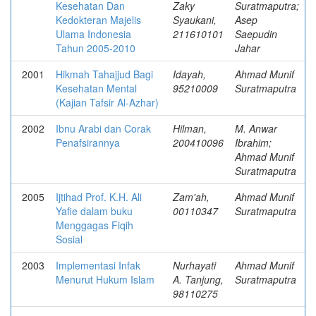
Kesehatan Dan
Zaky
Suratmaputra;
Kedokteran Majelis
Syaukani,
Asep
Ulama Indonesia
211610101
Saepudin
Tahun 2005-2010
Jahar
2001
Hikmah Tahajjud Bagi
Idayah,
Ahmad Munif
Kesehatan Mental
95210009
Suratmaputra
(Kajian Tafsir Al-Azhar)
2002
Ibnu Arabi dan Corak
Hilman,
M. Anwar
Penafsirannya
200410096
Ibrahim;
Ahmad Munif
Suratmaputra
2005
Ijtihad Prof. K.H. Ali
Zam'ah,
Ahmad Munif
Yafie dalam buku
00110347
Suratmaputra
Menggagas Fiqih
Sosial
2003
Implementasi Infak
Nurhayati
Ahmad Munif
Menurut Hukum Islam
A. Tanjung,
Suratmaputra
98110275