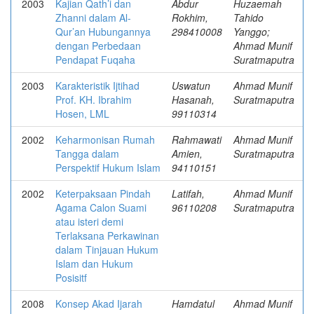
2003
Kajian Qath’i dan
Abdur
Huzaemah
Zhanni dalam Al-
Rokhim,
Tahido
Qur’an Hubungannya
298410008
Yanggo;
dengan Perbedaan
Ahmad Munif
Pendapat Fuqaha
Suratmaputra
2003
Karakteristik Ijtihad
Uswatun
Ahmad Munif
Prof. KH. Ibrahim
Hasanah,
Suratmaputra
Hosen, LML
99110314
2002
Keharmonisan Rumah
Rahmawati
Ahmad Munif
Tangga dalam
Amien,
Suratmaputra
Perspektif Hukum Islam
94110151
2002
Keterpaksaan Pindah
Latifah,
Ahmad Munif
Agama Calon Suami
96110208
Suratmaputra
atau isteri demi
Terlaksana Perkawinan
dalam Tinjauan Hukum
Islam dan Hukum
Posisitf
2008
Konsep Akad Ijarah
Hamdatul
Ahmad Munif