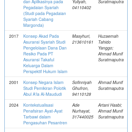
dan Aplikasinya pada
Yuliyah,
Suratmaputra
Pegadaian Syariah
04110402
(Studi pada Pegadaian
Syariah Cabang
Margonda)
2017
Konsep Akad Pada
Masyhuri,
Huzaemah
Asuransi Syariah Studi
213610161
Tahido
Pengelolaan Dana Dan
Yanggo;
Resiko Pada PT
Ahmad Munif
Asuransi Takaful
Suratmaputra
Keluarga Dalam
Perspektif Hukum Islam
2001
Konsep Negara Islam
Sofinniyah
Ahmad Munif
Studi Pemikiran Polotik
Ghufron,
Suratmaputra
Abul A'la Al-Maududi
94110128
2024
Kontekstualisasi
Ade
Artani Hasbi;
Penafsiran Ayat-Ayat
Nurhayat,
Ahmad Munif
Tarbawi dalam
317440025
Suratmaputra
Pengasuhan Pesantren