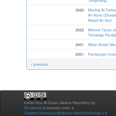
Tangerang)
2020
Manhaj At-Tarbi
An-Nursi (Dirasa
Rasail An-Nur)
2022
Metode Tanya Ja
Terhadap Pendidi
2001
Nikah Mutah Men
2001
Pandangan Imam 
< previous
Institut Ilmu Al Quran Jakarta Repository
by
IIQ Jakarta
is licensed under a
Creative Commons Attribution-NonCommercial 4.0