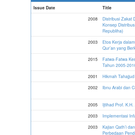
Issue Date
Title
2008
Distribusi Zakat 
Konsep Distribu
Republiha)
2003
Etos Kerja dalam
Qur’an yang Berk
2015
Fatwa-Fatwa Kes
Tahun 2005-201
2001
Hikmah Tahajjud 
2002
Ibnu Arabi dan 
2005
Ijtihad Prof. K.H
2003
Implementasi In
2003
Kajian Qath’i d
Perbedaan Pend