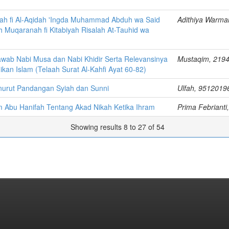
yah fi Al-Aqidah 'Ingda Muhammad Abduh wa Said
Adithiya Warma
h Muqaranah fi Kitabiyah Risalah At-Tauhid wa
wab Nabi Musa dan Nabi Khidir Serta Relevansinya
Mustaqim, 219
kan Islam (Telaah Surat Al-Kahfi Ayat 60-82)
urut Pandangan Syiah dan Sunni
Ulfah, 9512019
Abu Hanifah Tentang Akad Nikah Ketika Ihram
Prima Febriant
Showing results 8 to 27 of 54