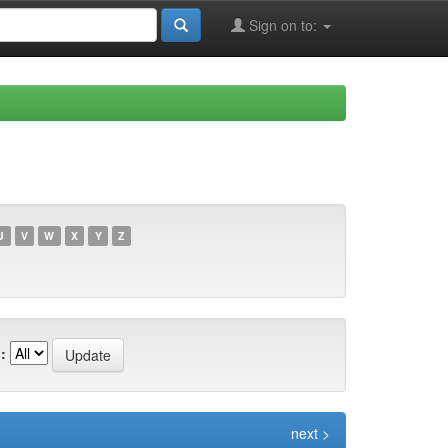
Sign on to:
U
V
W
X
Y
Z
:
next >