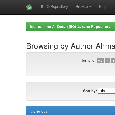
IIQ Repository
Browse
Help
Skip
navigation
Institut Ilmu Al-Quran (IIQ) Jakarta Repository
Browsing by Author Ahma
Jump to:
0-9
A
B
Sort by:
< previous