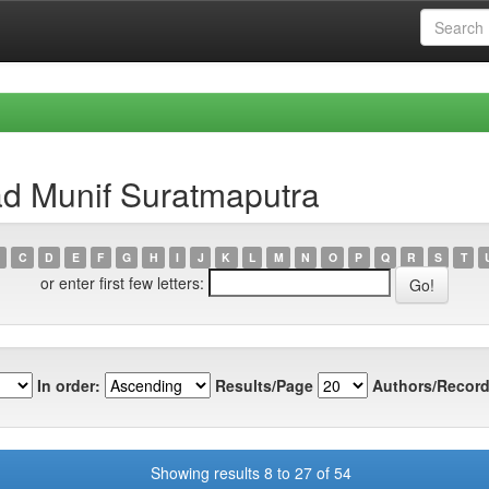
d Munif Suratmaputra
C
D
E
F
G
H
I
J
K
L
M
N
O
P
Q
R
S
T
or enter first few letters:
In order:
Results/Page
Authors/Record
Showing results 8 to 27 of 54