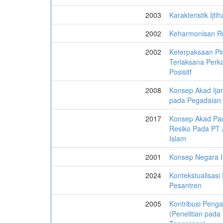
2003
Karakteristik Ijt
2002
Keharmonisan R
2002
Keterpaksaan Pi
Terlaksana Perk
Posisitf
2008
Konsep Akad Ijar
pada Pegadaian
2017
Konsep Akad Pad
Resiko Pada PT 
Islam
2001
Konsep Negara Is
2024
Kontekstualisas
Pesantren
2005
Kontribusi Peng
(Penelitian pada