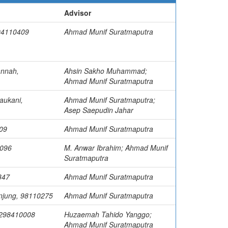
Advisor
 04110409
Ahmad Munif Suratmaputra
annah,
Ahsin Sakho Muhammad;
Ahmad Munif Suratmaputra
aukani,
Ahmad Munif Suratmaputra;
Asep Saepudin Jahar
09
Ahmad Munif Suratmaputra
0096
M. Anwar Ibrahim; Ahmad Munif
Suratmaputra
347
Ahmad Munif Suratmaputra
anjung, 98110275
Ahmad Munif Suratmaputra
 298410008
Huzaemah Tahido Yanggo;
Ahmad Munif Suratmaputra