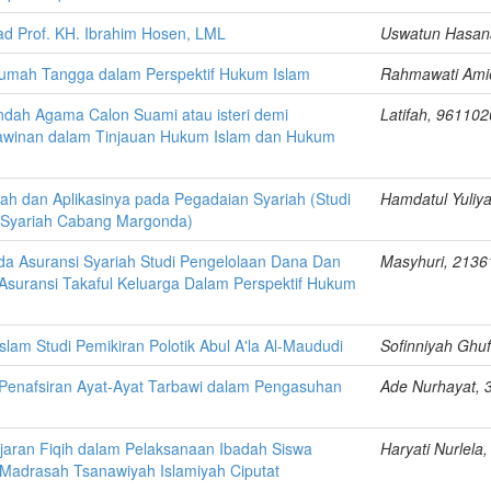
ihad Prof. KH. Ibrahim Hosen, LML
Uswatun Hasan
umah Tangga dalam Perspektif Hukum Islam
Rahmawati Ami
ndah Agama Calon Suami atau isteri demi
Latifah, 96110
awinan dalam Tinjauan Hukum Islam dan Hukum
ah dan Aplikasinya pada Pegadaian Syariah (Studi
Hamdatul Yuliy
 Syariah Cabang Margonda)
a Asuransi Syariah Studi Pengelolaan Dana Dan
Masyhuri, 213
Asuransi Takaful Keluarga Dalam Perspektif Hukum
lam Studi Pemikiran Polotik Abul A'la Al-Maududi
Sofinniyah Ghu
i Penafsiran Ayat-Ayat Tarbawi dalam Pengasuhan
Ade Nurhayat,
ajaran Fiqih dalam Pelaksanaan Ibadah Siswa
Haryati Nurlela
 Madrasah Tsanawiyah Islamiyah Ciputat