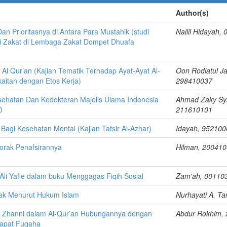
Author(s)
Dan Prioritasnya di Antara Para Mustahik (studi
Nailil Hidayah,
si Zakat di Lembaga Zakat Dompet Dhuafa
 Al Qur’an (Kajian Tematik Terhadap Ayat-Ayat Al-
Oon Rodiatul J
aitan dengan Etos Kerja)
298410037
ehatan Dan Kedokteran Majelis Ulama Indonesia
Ahmad Zaky Sy
0
211610101
Bagi Kesehatan Mental (Kajian Tafsir Al-Azhar)
Idayah, 952100
Corak Penafsirannya
Hilman, 20041
. Ali Yafie dalam buku Menggagas Fiqih Sosial
Zam'ah, 00110
fak Menurut Hukum Islam
Nurhayati A. T
an Zhanni dalam Al-Qur’an Hubungannya dengan
Abdur Rokhim,
apat Fuqaha