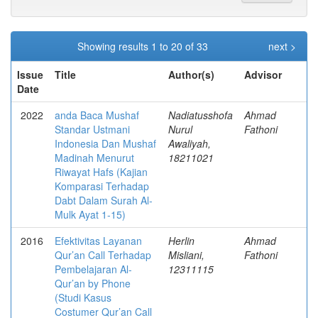
Showing results 1 to 20 of 33
next >
Issue
Title
Author(s)
Advisor
Date
2022
anda Baca Mushaf
Nadiatusshofa
Ahmad
Standar Ustmani
Nurul
Fathoni
Indonesia Dan Mushaf
Awaliyah,
Madinah Menurut
18211021
Riwayat Hafs (Kajian
Komparasi Terhadap
Dabt Dalam Surah Al-
Mulk Ayat 1-15)
2016
Efektivitas Layanan
Herlin
Ahmad
Qur’an Call Terhadap
Misliani,
Fathoni
Pembelajaran Al-
12311115
Qur’an by Phone
(Studi Kasus
Costumer Qur’an Call