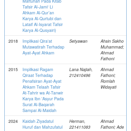
Maftuhah Pada Kitab
Tafsir Al-Jamiʻ Li
Ahkam Al-Qur’an
Karya Al-Qurtubi dan
Lataif Al-Isyarat Tafsir
Karya Al-Qusyairi)
2018
Implikasi Qira'at
Setyawan
Ahsin Sakho
Mutawatirah Terhadap
Muhammad;
Ayat-Ayat Ahkam
Ahmad
Fathoni
2015
Implikasi Ragam
Lana Najiah,
Ahmad
Qiraat Terhadap
212410496
Fathoni;
Penafsiran Ayat-Ayat
Romlah
Ahkam Telaah Tafsir
Widayati
At-Tahrir wa At-Tanwir
Karya Ibn 'Asyur Pada
Surat Al-Baqarah
Sampai Al-Maidah
2024
Kaidah Ziyadatul
Herman,
Ahmad
Huruf dan Mahzufatul
221411083
Fathoni; Ade