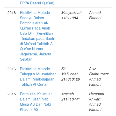
PPPA Daarul Qur’an)
2018
Efektivitas Metode
Masyrokhah,
Ahmad
Sedayu Dalam
11311084
Fathoni
Pembelajaran Al-
Qur'an Pada Anak
Usia Dini (Penelitian
Tindakan pada Santri
di Ma’had Tahfidh Al-
Qur’an Nurani
Jagakarsa, Jakarta
Selatan)
2016
Efektivitas Metode
Siti
Aziz
Talaqqi & Musyafahah
Mafluchah,
Fakhrurrozi;
Dalam Pembelajaran
214810129
Ahmad
Tahfizh Al-Qur'an
Fathoni
2015
Formulasi Keilmuan
Aminah,
Hamdani
Dalam Kisah Nabi
211410441
Anwar;
Musa AS Dan Nabi
Ahmad
Khadhir AS
Fathoni