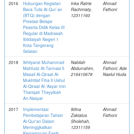
2016
Hubungan Kegiatan
Inka Ratrie
Ahmad
Baca Tulis Al-Qur`an
Rachmiaty,
Fathoni
(BTQ) dengan
12311160
Prestasi Belajar
Peserta Didik Kelas III
Regular di Madrasah
Ibtidaiyah Negeri 1
Kota Tangerang
Selatan
2018
Ikhtiyarat Muhammad
Nabilah
Ahmad
Mahfudz At-Tarmasi fi
Abdurrahim,
Fathoni; Ade
Masail Al-Qiraat Al-
216410678
Naelul Huda
Mukhtilaf Fiha fi Ushul
Al-Qiraat Al-'Asyar min
Thariqah Thayyibah
An-Nasyar
2017
Implementasi
Ikfina
Ahmad
Pembelajaran Tahsin
Zakiatus
Fathoni
Al-Qur'an Dalam
Sholehah,
Meninggkatkan
12311159
Kemampuan Fasih