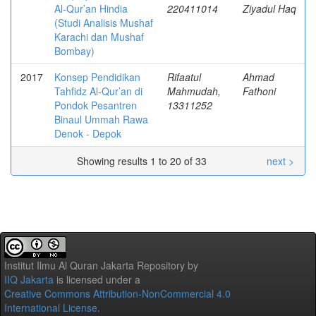
Al-Qur’an Hindia
220411014
Ziyadul Haq
(Studi Analisis Mushaf
Karachi dan Mushaf
Bombay)
2017
Konsep Pendidikan
Rifaatul
Ahmad
Tahfidz Al-Qur’an di
Mahmudah,
Fathoni
Pondok Pesantren
13311252
Binaul Ummah Rawa
Denok - Depok
Showing results 1 to 20 of 33
next >
Institut Ilmu Al Quran Jakarta Repository
by
IIQ Jakarta
is licensed under a
Creative Commons Attribution-NonCommercial 4.0
International License
.