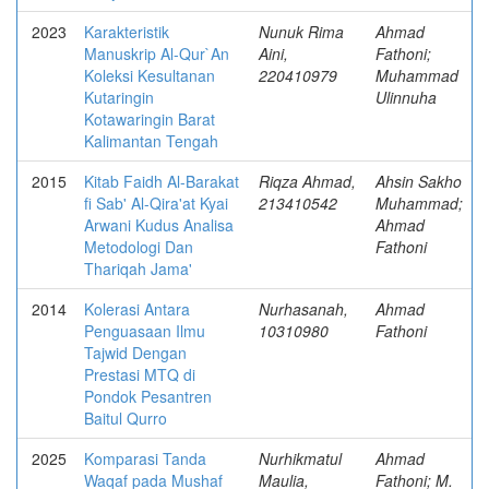
2023
Karakteristik
Nunuk Rima
Ahmad
Manuskrip Al-Qur`An
Aini,
Fathoni;
Koleksi Kesultanan
220410979
Muhammad
Kutaringin
Ulinnuha
Kotawaringin Barat
Kalimantan Tengah
2015
Kitab Faidh Al-Barakat
Riqza Ahmad,
Ahsin Sakho
fi Sab' Al-Qira'at Kyai
213410542
Muhammad;
Arwani Kudus Analisa
Ahmad
Metodologi Dan
Fathoni
Thariqah Jama'
2014
Kolerasi Antara
Nurhasanah,
Ahmad
Penguasaan Ilmu
10310980
Fathoni
Tajwid Dengan
Prestasi MTQ di
Pondok Pesantren
Baitul Qurro
2025
Komparasi Tanda
Nurhikmatul
Ahmad
Waqaf pada Mushaf
Maulia,
Fathoni; M.