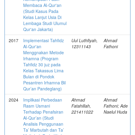
Membaca Al-Qur'an
(Studi Kasus Pada
Kelas Lanjut Usia Di
Lembaga Studi Ulumul
Qur'an Jakarta)
2017
Implementasi Tahfidz
Uul Luthfiyah,
Ahmad
Al-Qur'an
12311143
Fathoni
Menggnakan Metode
Irhamna (Program
Tahfidz 30 juz pada
Kelas Takassus Lima
Bulan di Pondok
Pesantren Irhamna Bil
Qur’an Pandeglang)
2024
Implikasi Perbedaan
Ahmad
Ahmad
Rasm Usmani
Fatahillah,
Fathoni; Ade
Terhadap Penafsiran
221411022
Naelul Huda
Al-Qur’an (Studi
Analisis Penggunaan
Ta’ Marbutah dan Ta’