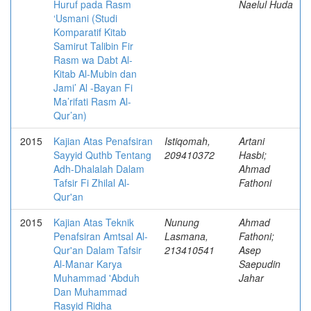
Huruf pada Rasm
Naelul Huda
‘Usmani (Studi
Komparatif Kitab
Samirut Talibin Fir
Rasm wa Dabt Al-
Kitab Al-Mubin dan
Jami’ Al -Bayan Fi
Ma’rifati Rasm Al-
Qur’an)
2015
Kajian Atas Penafsiran
Istiqomah,
Artani
Sayyid Quthb Tentang
209410372
Hasbi;
Adh-Dhalalah Dalam
Ahmad
Tafsir Fi Zhilal Al-
Fathoni
Qur'an
2015
Kajian Atas Teknik
Nunung
Ahmad
Penafsiran Amtsal Al-
Lasmana,
Fathoni;
Qur'an Dalam Tafsir
213410541
Asep
Al-Manar Karya
Saepudin
Muhammad 'Abduh
Jahar
Dan Muhammad
Rasyid Ridha