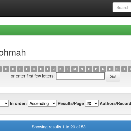
 Rohmah
C
D
E
F
G
H
I
J
K
L
M
N
O
P
Q
R
S
T
or enter first few letters:
In order:
Results/Page
Authors/Record
Showing results 1 to 20 of 53