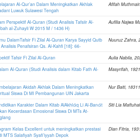
elajaran Al-Qur’an Dalam Meningkatkan Akhlak
Afifah Muthmai
adani Luwuk Sulawesi Tengah
am Perspektif Al-Quran (Studi Analisis Tafsiir Al-
Aufilia Najwa 
bah al-Zuhayli W 2015 M / 1436 H)
lmu DalamTafsir Fi Zilal Al-Quran Karya Sayyid Qutb
Nuuruz Zahra,
 Analisis Penafsiran Qs. Al-Kahfi [18]: 66-
pektif Tafsir Fi Zilal Al-Quran
Aulia Nabila, 2
alam Al-Quran (Studi Analisis dalam Kitab Fath Al-
Masyrifah, 192
mbelajaran Akidah Akhlak Dalam Meningkatkan
Nur Baiti, 1831
ritual Siswa Di MI Pembangunan UIN Jakarta
didikan Karakter Dalam Kitab AlAkhlᾱq Li Al-Banᾱt
Siti Lia Maftuh
kan Kecerdasan Emosional Siswa Di MTs At-
glang
gram Kelas Excellent untuk meningkatkan prestasi
Dian Fitria, 19
i MTS Salafiyah Syafi’iyyah Depok