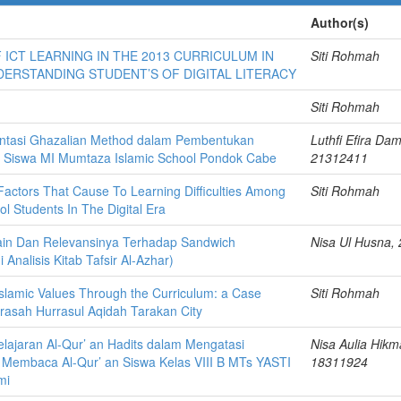
Author(s)
 ICT LEARNING IN THE 2013 CURRICULUM IN
Siti Rohmah
ERSTANDING STUDENT’S OF DIGITAL LITERACY
Siti Rohmah
entasi Ghazalian Method dalam Pembentukan
Luthfi Efira Dam
us Siswa MI Mumtaza Islamic School Pondok Cabe
21312411
Factors That Cause To Learning Difficulties Among
Siti Rohmah
l Students In The Digital Era
dain Dan Relevansinya Terhadap Sandwich
Nisa Ul Husna,
 Analisis Kitab Tafsir Al-Azhar)
Islamic Values Through the Curriculum: a Case
Siti Rohmah
rasah Hurrasul Aqidah Tarakan City
elajaran Al-Qur’ an Hadits dalam Mengatasi
Nisa Aulia Hikm
r Membaca Al-Qur’ an Siswa Kelas VIII B MTs YASTI
18311924
mi