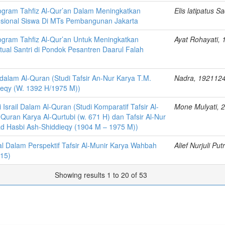
ogram Tahfiz Al-Qur’an Dalam Meningkatkan
Elis latipatus 
sional Siswa Di MTs Pembangunan Jakarta
ogram Tahfiz Al-Qur’an Untuk Meningkatkan
Ayat Rohayati,
tual Santri di Pondok Pesantren Daarul Falah
r dalam Al-Quran (Studi Tafsir An-Nur Karya T.M.
Nadra, 192112
ieqy (W. 1392 H/1975 M))
i Israil Dalam Al-Quran (Studi Komparatif Tafsir Al-
Mone Mulyati, 
-Quran Karya Al-Qurtubi (w. 671 H) dan Tafsir Al-Nur
 Hasbi Ash-Shiddieqy (1904 M – 1975 M))
l Dalam Perspektif Tafsir Al-Munir Karya Wahbah
Alief Nurjuli Pu
015)
Showing results 1 to 20 of 53