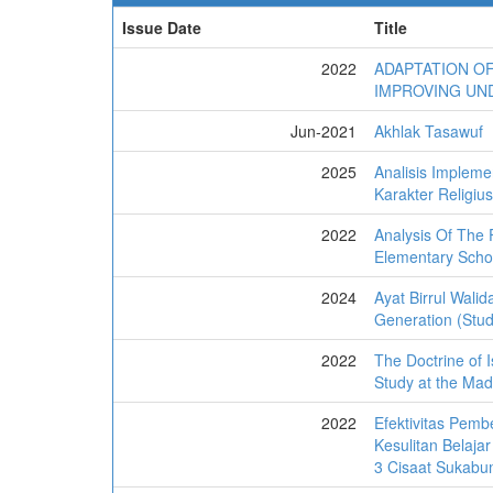
Issue Date
Title
2022
ADAPTATION OF
IMPROVING UND
Jun-2021
Akhlak Tasawuf
2025
Analisis Implem
Karakter Religi
2022
Analysis Of The 
Elementary Schoo
2024
Ayat Birrul Wali
Generation (Studi
2022
The Doctrine of 
Study at the Mad
2022
Efektivitas Pemb
Kesulitan Belaja
3 Cisaat Sukabu