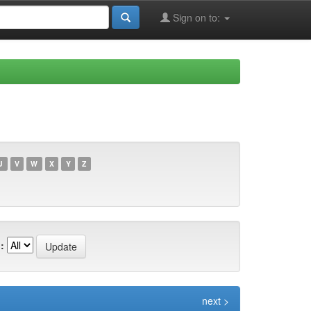
Sign on to:
U
V
W
X
Y
Z
:
next >