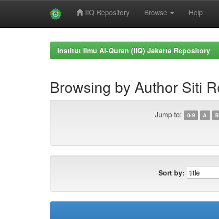
IIQ Repository
Browse
Help
Skip
navigation
Institut Ilmu Al-Quran (IIQ) Jakarta Repository
Browsing by Author Siti
Jump to:
0-9
A
B
Sort by: