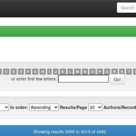
C
D
E
F
G
H
I
J
K
L
M
N
O
P
Q
R
S
T
or enter first few letters:
In order:
Results/Page
Authors/Record
Showing results 3996 to 4015 of 4482