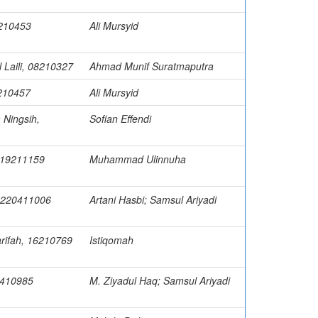
1210453
Ali Mursyid
 Laili, 08210327
Ahmad Munif Suratmaputra
1210457
Ali Mursyid
 Ningsih,
Sofian Effendi
, 19211159
Muhammad Ulinnuha
 220411006
Artani Hasbi; Samsul Ariyadi
yarifah, 16210769
Istiqomah
20410985
M. Ziyadul Haq; Samsul Ariyadi