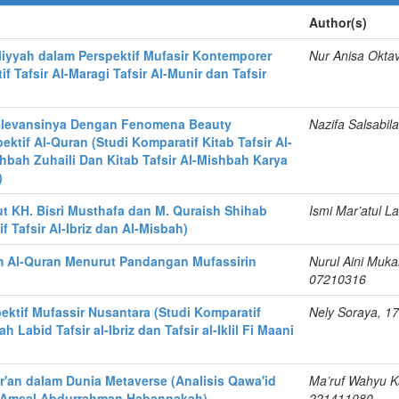
Author(s)
iliyyah dalam Perspektif Mufasir Kontemporer
Nur Anisa Oktav
f Tafsir Al-Maragi Tafsir Al-Munir dan Tafsir
elevansinya Dengan Fenomena Beauty
Nazifa Salsabil
ektif Al-Quran (Studi Komparatif Kitab Tafsir Al-
bah Zuhaili Dan Kitab Tafsir Al-Mishbah Karya
)
t KH. Bisri Musthafa dan M. Quraish Shihab
Ismi Mar’atul L
f Tafsir Al-Ibriz dan Al-Misbah)
 Al-Quran Menurut Pandangan Mufassirin
Nurul Aini Muk
07210316
ktif Mufassir Nusantara (Studi Komparatif
Nely Soraya, 1
h Labid Tafsir al-Ibriz dan Tafsir al-Iklil Fi Maani
r'an dalam Dunia Metaverse (Analisis Qawa'id
Ma’ruf Wahyu K
l-Amsal Abdurraḥman Ḥabannakah)
221411080