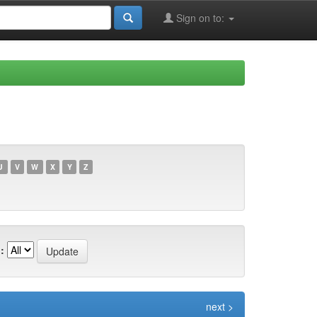
Sign on to:
U
V
W
X
Y
Z
:
next >