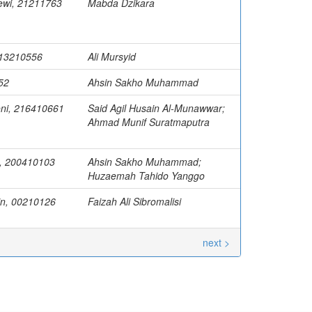
Dewi, 21211763
Mabda Dzikara
, 13210556
Ali Mursyid
52
Ahsin Sakho Muhammad
oni, 216410661
Said Agil Husain Al-Munawwar;
Ahmad Munif Suratmaputra
, 200410103
Ahsin Sakho Muhammad;
Huzaemah Tahido Yanggo
in, 00210126
Faizah Ali Sibromalisi
next >