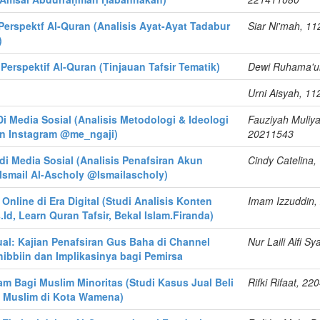
erspektf Al-Quran (Analisis Ayat-Ayat Tadabur
Siar Ni'mah, 1
)
Perspektif Al-Quran (Tinjauan Tafsir Tematik)
Dewi Ruhama'ul
Urni Aisyah, 1
 Di Media Sosial (Analisis Metodologi & Ideologi
Fauziyah Muliya
un Instagram @me_ngaji)
20211543
 di Media Sosial (Analisis Penafsiran Akun
Cindy Catelina
Ismail Al-Ascholy @Ismailascholy)
 Online di Era Digital (Studi Analisis Konten
Imam Izzuddin,
.Id, Learn Quran Tafsir, Bekal Islam.Firanda)
ual: Kajian Penafsiran Gus Baha di Channel
Nur Laili Alfi S
ibbiin dan Implikasinya bagi Pemirsa
am Bagi Muslim Minoritas (Studi Kasus Jual Beli
Rifki Rifaat, 2
 Muslim di Kota Wamena)