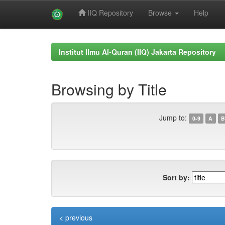
IIQ Repository
Browse
Help
Skip
navigation
Institut Ilmu Al-Quran (IIQ) Jakarta Repository
Browsing by Title
Jump to:
0-9
A
B
Sort by:
< previous