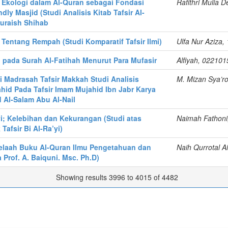
t Ekologi dalam Al-Quran sebagai Fondasi
Rafithri Mulia 
dly Masjid (Studi Analisis Kitab Tafsir Al-
uraish Shihab
t Tentang Rempah (Studi Komparatif Tafsir Ilmi)
Ulfa Nur Aziza
 pada Surah Al-Fatihah Menurut Para Mufasir
Alfiyah, 022101
'yi Madrasah Tafsir Makkah Studi Analisis
M. Mizan Sya’r
hid Pada Tafsir Imam Mujahid Ibn Jabr Karya
Al-Salam Abu Al-Nail
’yi; Kelebihan dan Kekurangan (Studi atas
Naimah Fathoni
Tafsir Bi Al-Ra’yi)
 (Telaah Buku Al-Quran Ilmu Pengetahuan dan
Naih Qurrotal A
 Prof. A. Baiquni. Msc. Ph.D)
Showing results 3996 to 4015 of 4482