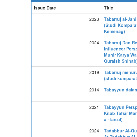
Issue Date
Title
2023
Tabarruj al-Jah
(Studi Komparati
Kemenag)
2024
Tabarruj Dan R
Influencer Persp
Munir Karya Wah
Quraish Shihab
2019
Tabarruj menuru
(studi komparati
2014
Tabayyun dalam
2021
Tabayyun Perspe
Kitab Tafsir Mara
al-Tanzil)
2024
Tadabbur Al-Qu
At-Tadabbur A