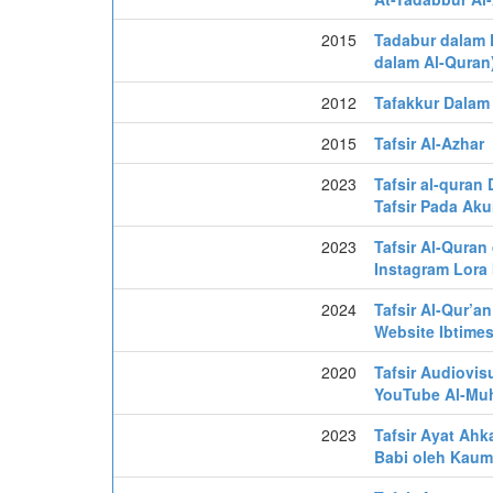
2015
Tadabur dalam P
dalam Al-Quran
2012
Tafakkur Dalam 
2015
Tafsir Al-Azhar
2023
Tafsir al-quran
Tafsir Pada Ak
2023
Tafsir Al-Quran
Instagram Lora 
2024
Tafsir Al-Qur’an
Website Ibtimes
2020
Tafsir Audiovis
YouTube Al-Muh
2023
Tafsir Ayat Ahk
Babi oleh Kaum