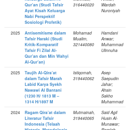
Qur’an (Studi Tafsir
316440020
Wardah
Ayat Kisah Keluarga
Nuroniyah
Nabi Perspektif
Sosiologi Profetik)
2025
Antisemitisme dalam
Mohamad
Hamdani
Tafsir Haraki (Studi
Mualim,
Anwar;
Kritik-Komparatif
321440080
Muhammad
Tafsir Fi Zilal Al-
Ulinnuha
Qur’an dan Min Wahyi
Al-Qur’an)
2025
Taujih Al-Qira’at
Istiqomah,
Asep
dalam Tafsir Marah
319440062
Saepudin
Labid Karya Syekh
Jahar;
Nawawi Al Bantani
Ahsin
(1230 H/ 1813 M –
Sakho
1314 H/1897 M
Muhammad
2024
Ragam Qira’at dalam
Mutmainah,
Said Agil
Literatur Tafsir
319440065
Husin Al-
Indonesia (Telaah
Munawar;
Historis, Metodologis,
Romlah