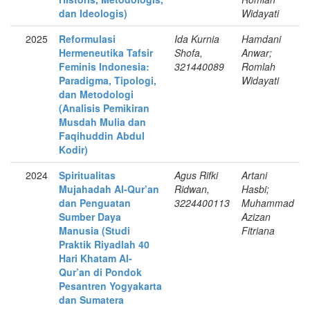
dan Ideologis)
Widayati
2025
Reformulasi
Ida Kurnia
Hamdani
Hermeneutika Tafsir
Shofa,
Anwar;
Feminis Indonesia:
321440089
Romlah
Paradigma, Tipologi,
Widayati
dan Metodologi
(Analisis Pemikiran
Musdah Mulia dan
Faqihuddin Abdul
Kodir)
2024
Spiritualitas
Agus Rifki
Artani
Mujahadah Al-Qur’an
Ridwan,
Hasbi;
dan Penguatan
3224400113
Muhammad
Sumber Daya
Azizan
Manusia (Studi
Fitriana
Praktik Riyadlah 40
Hari Khatam Al-
Qur’an di Pondok
Pesantren Yogyakarta
dan Sumatera