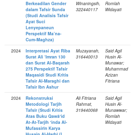
Berkeadilan Gender
Winaningsih,
Romlah
dalam Tafsir Sunda
322440117
Widayati
(Studi Analisis Tafsir
Ayat Suci
Lenyepaneun
Perspektif Ma’na-
Cum-Maghza)
2024
Interpretasi Ayat Riba
Muzayanah,
Said Agil
Surat Ali ‘Imran 130
316440013
Husin Al-
dan Surat Al-Baqarah
Munawar;
275 Perspektif Tafsir
Muhammad
Maqasidi Studi Kritis
Azizan
Tafsir Al-Maraghi dan
Fitriana
Tafsir Ibn Ashur
2024
Rekonstruksi
Ali Fitriana
Said Agil
Metodologi Tarjīh
Rahmat,
Husin Al-
Tafsīr (Studi Kritis
319440068
Munawwar;
Atas Buku Qawāʻid
Romlah
At-At-Tarjīh ʻinda Al-
Widayati
Mufassirīn Karya
Husain Al-Harbī (L.