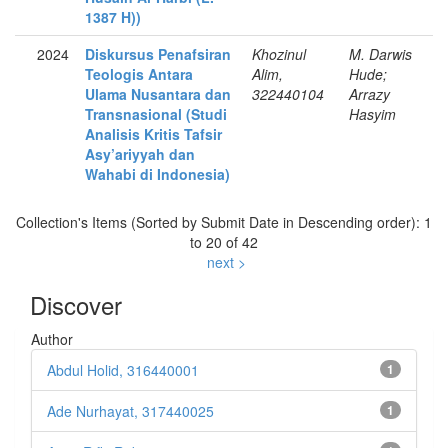
1387 H))
2024
Diskursus Penafsiran
Khozinul
M. Darwis
Teologis Antara
Alim,
Hude;
Ulama Nusantara dan
322440104
Arrazy
Transnasional (Studi
Hasyim
Analisis Kritis Tafsir
Asy’ariyyah dan
Wahabi di Indonesia)
Collection's Items (Sorted by Submit Date in Descending order): 1
to 20 of 42
next >
Discover
Author
Abdul Holid, 316440001
1
Ade Nurhayat, 317440025
1