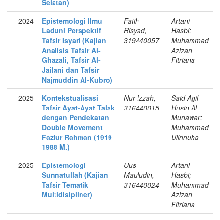
Selatan)
2024
Epistemologi Ilmu
Fatih
Artani
Laduni Perspektif
Risyad,
Hasbi;
Tafsir Isyari (Kajian
319440057
Muhammad
Analisis Tafsir Al-
Azizan
Ghazali, Tafsir Al-
Fitriana
Jailani dan Tafsir
Najmuddin Al-Kubro)
2025
Kontekstualisasi
Nur Izzah,
Said Agil
Tafsir Ayat-Ayat Talak
316440015
Husin Al-
dengan Pendekatan
Munawar;
Double Movement
Muhammad
Fazlur Rahman (1919-
Ulinnuha
1988 M.)
2025
Epistemologi
Uus
Artani
Sunnatullah (Kajian
Mauludin,
Hasbi;
Tafsir Tematik
316440024
Muhammad
Multidisipliner)
Azizan
Fitriana