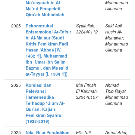
Mu’asyarah bi Al-
Muhammad
Ma’ruf Perspektif
Ulinnuha
Qira’ah Mubadalah
2025
Rekonstruksi
Syaifullah,
Said Agil
Epistemologi At-Tafsir
322440112
Husin Al-
bi Al-Ma’sur (Studi
Munawar;
Kritis Pemikiran Fadl
Muhammad
Hasan ‘Abbas [W.
Ulinnuha
1432 H], Muhammad
Ibn ‘Umar Ibn Salim
Bazmul, dan Musa’id
at-Tayyar [l. 1384 H])
2025
Korelasi dan
Mia Fitriah
Ahmad
Relevansi
El Karimah,
Thib Raya;
Hermeneutika
322440107
Muhammad
Terhadap ‘Ulum Al-
Ulinnuha
Qur’an: Kajian
Pemikiran Syahrur
(1938-2019)
2025
Nilai-Nilai Pendidikan
Elis Tuti
Armai Arief;