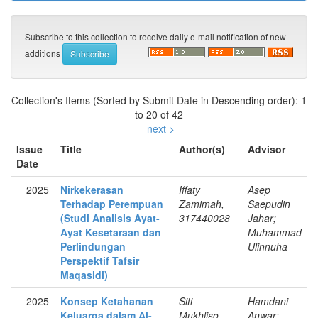
Subscribe to this collection to receive daily e-mail notification of new
additions
Collection's Items (Sorted by Submit Date in Descending order): 1
to 20 of 42
next >
Issue
Title
Author(s)
Advisor
Date
2025
Nirkekerasan
Iffaty
Asep
Terhadap Perempuan
Zamimah,
Saepudin
(Studi Analisis Ayat-
317440028
Jahar;
Ayat Kesetaraan dan
Muhammad
Perlindungan
Ulinnuha
Perspektif Tafsir
Maqasidi)
2025
Konsep Ketahanan
Siti
Hamdani
Keluarga dalam Al-
Mukhliso,
Anwar;