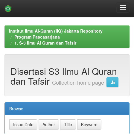
Skip
navigation
Institut Ilmu Al-Quran (IIQ) Jakarta Repository
Program Pascasarjana
1. S-3 Ilmu Al Quran dan Tafsir
Disertasi S3 Ilmu Al Quran
dan Tafsir
Collection home page
Browse