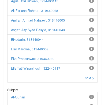
Agus Rifki Ridwan, 3224400113
1
Ali Fitriana Rahmat, 319440068
1
Amirah Ahmad Nahrawi, 316446005
1
Asgaft Asy Syad Rasyid, 318440043
1
Bikodarin, 318440044
1
Dini Mardina, 319440059
1
Eka Prasetiawati, 319440060
1
Elis Tuti Winaningsih, 322440117
1
next >
Subject
Al-Qur’an
3