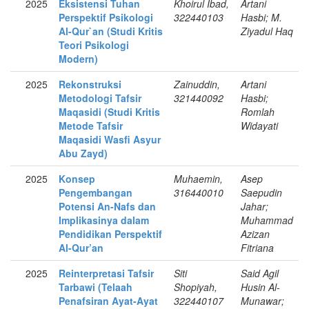
2025
Eksistensi Tuhan
Khoirul Ibad,
Artani
Perspektif Psikologi
322440103
Hasbi; M.
Al-Qur`an (Studi Kritis
Ziyadul Haq
Teori Psikologi
Modern)
2025
Rekonstruksi
Zainuddin,
Artani
Metodologi Tafsir
321440092
Hasbi;
Maqasidi (Studi Kritis
Romlah
Metode Tafsir
Widayati
Maqasidi Wasfi Asyur
Abu Zayd)
2025
Konsep
Muhaemin,
Asep
Pengembangan
316440010
Saepudin
Potensi An-Nafs dan
Jahar;
Implikasinya dalam
Muhammad
Pendidikan Perspektif
Azizan
Al-Qur’an
Fitriana
2025
Reinterpretasi Tafsir
Siti
Said Agil
Tarbawi (Telaah
Shopiyah,
Husin Al-
Penafsiran Ayat-Ayat
322440107
Munawar;