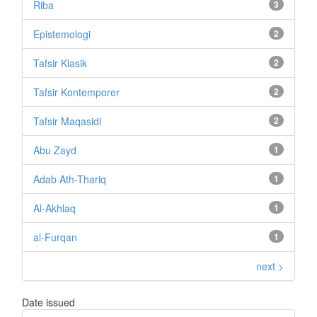
Riba
3
Epistemologi
2
Tafsir Klasik
2
Tafsir Kontemporer
2
Tafsir Maqasidi
2
Abu Zayd
1
Adab Ath-Thariq
1
Al-Akhlaq
1
al-Furqan
1
next >
Date issued